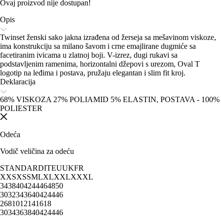
Ovaj proizvod nije dostupan!
Opis
Twinset ženski sako jakna izrađena od žerseja sa mešavinom viskoze,
ima konstrukciju sa milano šavom i crne emajlirane dugmiće sa
facetiranim ivicama u zlatnoj boji. V-izrez, dugi rukavi sa
podstavljenim ramenima, horizontalni džepovi s urezom, Oval T
logotip na leđima i postava, pružaju elegantan i slim fit kroj.
Deklaracija
68% VISKOZA 27% POLIAMID 5% ELASTIN, POSTAVA - 100%
POLIESTER
Odeća
Vodič veličina za odeću
STANDARD
IT
EU
UK
FR
XXS
XS
S
M
L
XL
XXL
XXXL
34
38
40
42
44
46
48
50
30
32
34
36
40
42
44
46
2
6
8
10
12
14
16
18
30
34
36
38
40
42
44
46