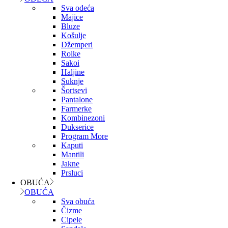
Sva odeća
Majice
Bluze
Košulje
Džemperi
Rolke
Sakoi
Haljine
Suknje
Šortsevi
Pantalone
Farmerke
Kombinezoni
Dukserice
Program More
Kaputi
Mantili
Jakne
Prsluci
OBUĆA
OBUĆA
Sva obuća
Čizme
Cipele