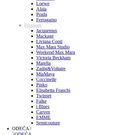
Loewe
Alaïa
Prada
Ferragamo
Premium
Jacquemus
Mackage
Liviana Conti
Max Mara Studio
Weekend Max Mara
Victoria Beckham
Marella
Zadig&Voltaire
MiaMaya
Coccinelle
Pinko
Elisabetta Franchi
Twinset
Falke
i Blues
Carven
EMME
Semicouture
ODEĆA
ODEĆA