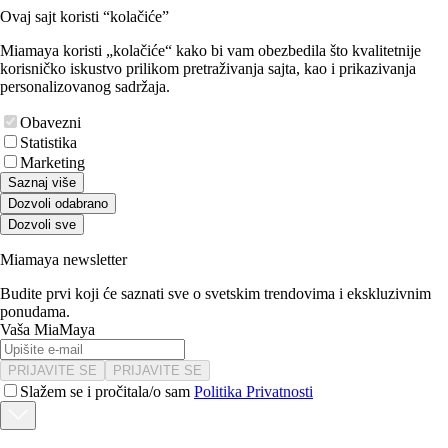
Ovaj sajt koristi “kolačiće”
Miamaya koristi „kolačiće“ kako bi vam obezbedila što kvalitetnije
korisničko iskustvo prilikom pretraživanja sajta, kao i prikazivanja
personalizovanog sadržaja.
Obavezni
Statistika
Marketing
Saznaj više
Dozvoli odabrano
Dozvoli sve
Miamaya newsletter
Budite prvi koji će saznati sve o svetskim trendovima i ekskluzivnim
ponudama.
Vaša MiaMaya
PRIJAVITE SE
PRIJAVITE SE
Slažem se i pročitala/o sam
Politika Privatnosti