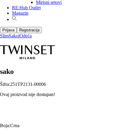
Mirisni setovi
RE:Hub Outlet
Magazin
Prijava
Registracija
Slim
Sakoi
Odeća
sako
Šifra
:
251TP2131-00006
Ovaj proizvod nije dostupan!
Boja
:
Crna