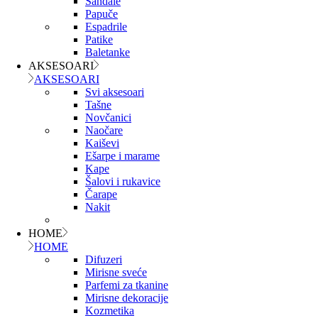
Sandale
Papuče
Espadrile
Patike
Baletanke
AKSESOARI
AKSESOARI
Svi aksesoari
Tašne
Novčanici
Naočare
Kaiševi
Ešarpe i marame
Kape
Šalovi i rukavice
Čarape
Nakit
HOME
HOME
Difuzeri
Mirisne sveće
Parfemi za tkanine
Mirisne dekoracije
Kozmetika