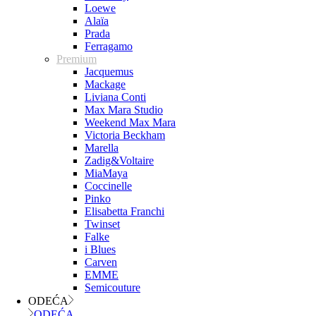
Loewe
Alaïa
Prada
Ferragamo
Premium
Jacquemus
Mackage
Liviana Conti
Max Mara Studio
Weekend Max Mara
Victoria Beckham
Marella
Zadig&Voltaire
MiaMaya
Coccinelle
Pinko
Elisabetta Franchi
Twinset
Falke
i Blues
Carven
EMME
Semicouture
ODEĆA
ODEĆA