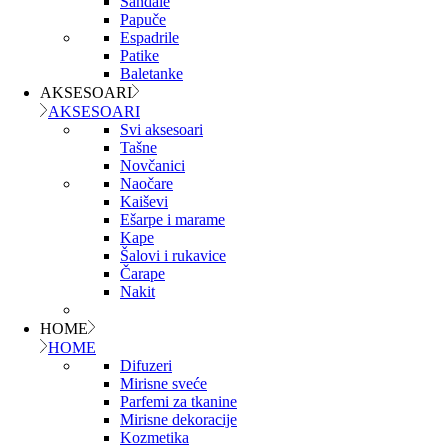
Sandale
Papuče
Espadrile
Patike
Baletanke
AKSESOARI
AKSESOARI
Svi aksesoari
Tašne
Novčanici
Naočare
Kaiševi
Ešarpe i marame
Kape
Šalovi i rukavice
Čarape
Nakit
HOME
HOME
Difuzeri
Mirisne sveće
Parfemi za tkanine
Mirisne dekoracije
Kozmetika