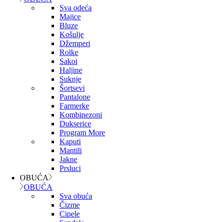
Sva odeća
Majice
Bluze
Košulje
Džemperi
Rolke
Sakoi
Haljine
Suknje
Šortsevi
Pantalone
Farmerke
Kombinezoni
Dukserice
Program More
Kaputi
Mantili
Jakne
Prsluci
OBUĆA
OBUĆA
Sva obuća
Čizme
Cipele