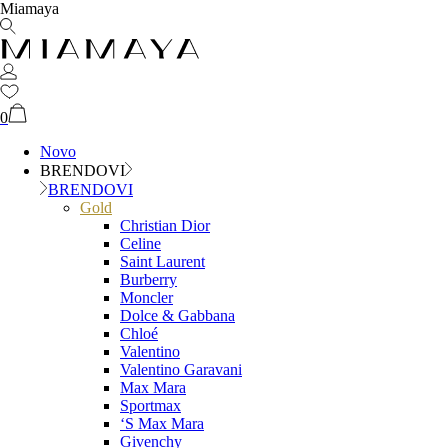
Miamaya
0
Novo
BRENDOVI
BRENDOVI
Gold
Christian Dior
Celine
Saint Laurent
Burberry
Moncler
Dolce & Gabbana
Chloé
Valentino
Valentino Garavani
Max Mara
Sportmax
‘S Max Mara
Givenchy