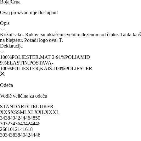
Boja
:
Crna
Ovaj proizvod nije dostupan!
Opis
Kožni sako. Rukavi su ukrašeni cvetnim dezenom od čipke. Tanki kaiš
na blejzeru. Pozadi logo oval T.
Deklaracija
100%POLIESTER,MAT 2-91%POLIAMID
9%ELASTIN,POSTAVA-
100%POLIESTER,KAIŠ-100%POLIESTER
Odeća
Vodič veličina za odeću
STANDARD
IT
EU
UK
FR
XXS
XS
S
M
L
XL
XXL
XXXL
34
38
40
42
44
46
48
50
30
32
34
36
40
42
44
46
2
6
8
10
12
14
16
18
30
34
36
38
40
42
44
46