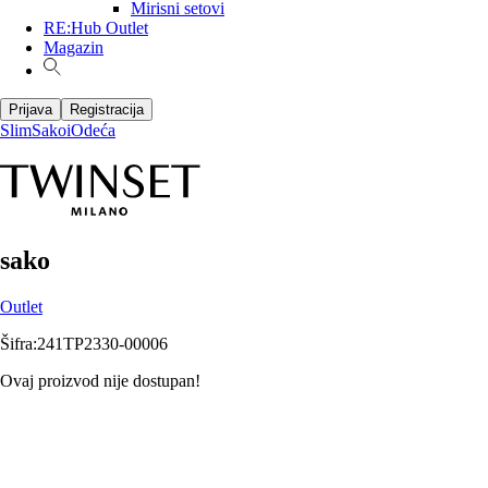
Mirisni setovi
RE:Hub Outlet
Magazin
Prijava
Registracija
Slim
Sakoi
Odeća
sako
Outlet
Šifra
:
241TP2330-00006
Ovaj proizvod nije dostupan!