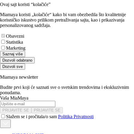
Ovaj sajt koristi “kolačiće”
Miamaya koristi „kolačiće“ kako bi vam obezbedila što kvalitetnije
korisničko iskustvo prilikom pretraživanja sajta, kao i prikazivanja
personalizovanog sadržaja.
Obavezni
Statistika
Marketing
Saznaj više
Dozvoli odabrano
Dozvoli sve
Miamaya newsletter
Budite prvi koji će saznati sve o svetskim trendovima i ekskluzivnim
ponudama.
Vaša MiaMaya
PRIJAVITE SE
PRIJAVITE SE
Slažem se i pročitala/o sam
Politika Privatnosti