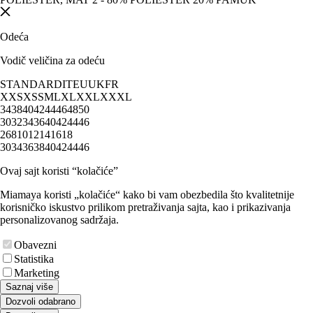
Odeća
Vodič veličina za odeću
STANDARD
IT
EU
UK
FR
XXS
XS
S
M
L
XL
XXL
XXXL
34
38
40
42
44
46
48
50
30
32
34
36
40
42
44
46
2
6
8
10
12
14
16
18
30
34
36
38
40
42
44
46
Ovaj sajt koristi “kolačiće”
Miamaya koristi „kolačiće“ kako bi vam obezbedila što kvalitetnije
korisničko iskustvo prilikom pretraživanja sajta, kao i prikazivanja
personalizovanog sadržaja.
Obavezni
Statistika
Marketing
Saznaj više
Dozvoli odabrano