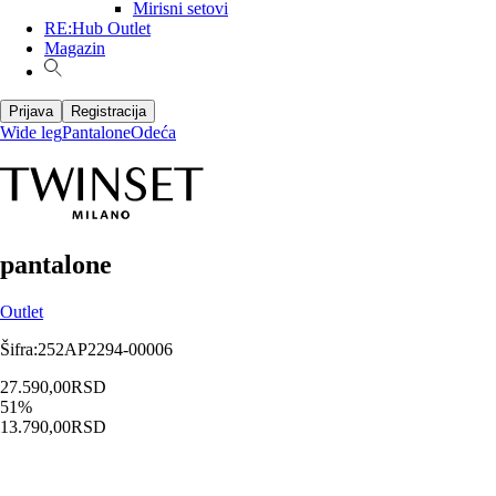
Mirisni setovi
RE:Hub Outlet
Magazin
Prijava
Registracija
Wide leg
Pantalone
Odeća
pantalone
Outlet
Šifra
:
252AP2294-00006
27.590,00
RSD
51
%
13.790,00
RSD