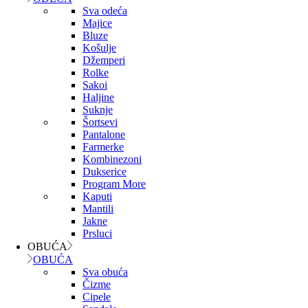
Sva odeća
Majice
Bluze
Košulje
Džemperi
Rolke
Sakoi
Haljine
Suknje
Šortsevi
Pantalone
Farmerke
Kombinezoni
Dukserice
Program More
Kaputi
Mantili
Jakne
Prsluci
OBUĆA
OBUĆA
Sva obuća
Čizme
Cipele