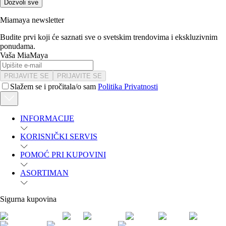
Dozvoli sve
Miamaya newsletter
Budite prvi koji će saznati sve o svetskim trendovima i ekskluzivnim
ponudama.
Vaša MiaMaya
PRIJAVITE SE
PRIJAVITE SE
Slažem se i pročitala/o sam
Politika Privatnosti
INFORMACIJE
KORISNIČKI SERVIS
POMOĆ PRI KUPOVINI
ASORTIMAN
Sigurna kupovina