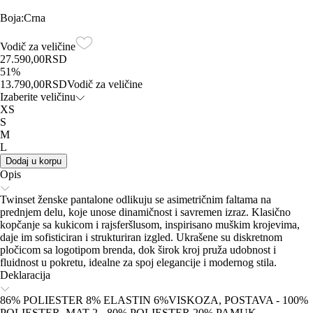
Boja
:
Crna
Vodič za veličine
27.590,00
RSD
51
%
13.790,00
RSD
Vodič za veličine
Izaberite veličinu
XS
S
M
L
Dodaj u korpu
Opis
Twinset ženske pantalone odlikuju se asimetričnim faltama na
prednjem delu, koje unose dinamičnost i savremen izraz. Klasično
kopčanje sa kukicom i rajsferšlusom, inspirisano muškim krojevima,
daje im sofisticiran i strukturiran izgled. Ukrašene su diskretnom
pločicom sa logotipom brenda, dok širok kroj pruža udobnost i
fluidnost u pokretu, idealne za spoj elegancije i modernog stila.
Deklaracija
86% POLIESTER 8% ELASTIN 6%VISKOZA, POSTAVA - 100%
POLIESTER, MAT 2 - 80% POLIESTER 20% PAMUK