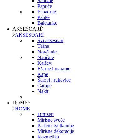
Sandale
Papuče
Espadrile
Patike
Baletanke
AKSESOARI
AKSESOARI
Svi aksesoari
Tašne
Novčanici
Naočare
Kaiševi
Ešarpe i marame
Kape
Šalovi i rukavice
Čarape
Nakit
HOME
HOME
Difuzeri
Mirisne sveće
Parfemi za tkanine
Mirisne dekoracije
Kozmetika