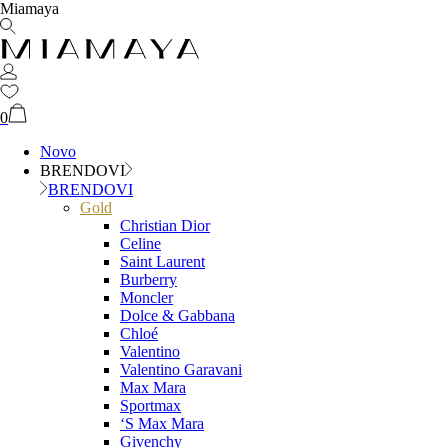
Miamaya
0
Novo
BRENDOVI
BRENDOVI
Gold
Christian Dior
Celine
Saint Laurent
Burberry
Moncler
Dolce & Gabbana
Chloé
Valentino
Valentino Garavani
Max Mara
Sportmax
‘S Max Mara
Givenchy