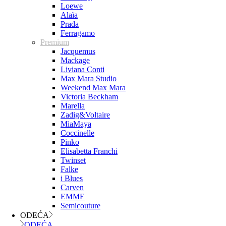
Loewe
Alaïa
Prada
Ferragamo
Premium
Jacquemus
Mackage
Liviana Conti
Max Mara Studio
Weekend Max Mara
Victoria Beckham
Marella
Zadig&Voltaire
MiaMaya
Coccinelle
Pinko
Elisabetta Franchi
Twinset
Falke
i Blues
Carven
EMME
Semicouture
ODEĆA
ODEĆA