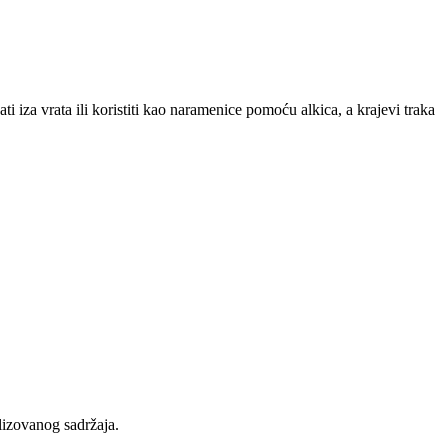
iza vrata ili koristiti kao naramenice pomoću alkica, a krajevi traka
lizovanog sadržaja.