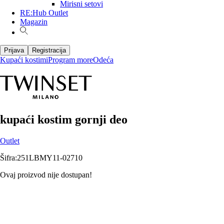
Mirisni setovi
RE:Hub Outlet
Magazin
Prijava
Registracija
Kupaći kostimi
Program more
Odeća
kupaći kostim gornji deo
Outlet
Šifra
:
251LBMY11-02710
Ovaj proizvod nije dostupan!