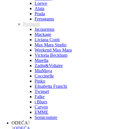
Loewe
Alaïa
Prada
Ferragamo
Premium
Jacquemus
Mackage
Liviana Conti
Max Mara Studio
Weekend Max Mara
Victoria Beckham
Marella
Zadig&Voltaire
MiaMaya
Coccinelle
Pinko
Elisabetta Franchi
Twinset
Falke
i Blues
Carven
EMME
Semicouture
ODEĆA
ODEĆA