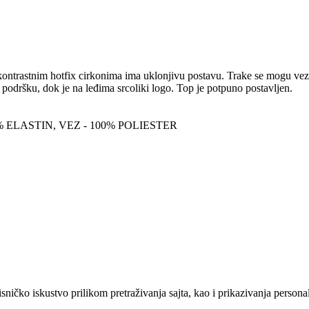
ntrastnim hotfix cirkonima ima uklonjivu postavu. Trake se mogu vezati 
podršku, dok je na leđima srcoliki logo. Top je potpuno postavljen.
 ELASTIN, VEZ - 100% POLIESTER
sničko iskustvo prilikom pretraživanja sajta, kao i prikazivanja persona