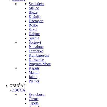
Sva odeća
Majice
Bluze
Košulje
Džemperi
Rolke
Sakoi
Haljine
Suknje
Šortsevi
Pantalone
Farmerke
Kombinezoni
Dukserice
Program More
Kaputi
Mantili
Jakne
Prsluci
OBUĆA
OBUĆA
Sva obuća
Čizme
Cipele