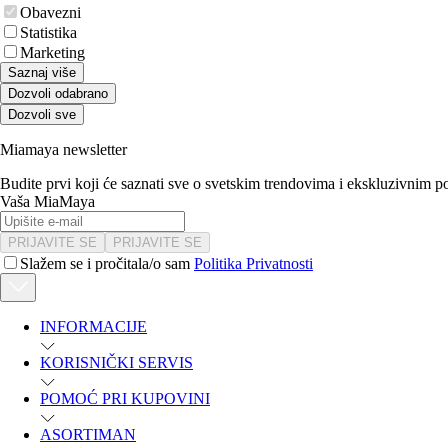
Obavezni
Statistika
Marketing
Saznaj više
Dozvoli odabrano
Dozvoli sve
Miamaya newsletter
Budite prvi koji će saznati sve o svetskim trendovima i ekskluzivnim 
Vaša MiaMaya
PRIJAVITE SE
PRIJAVITE SE
Slažem se i pročitala/o sam
Politika Privatnosti
INFORMACIJE
KORISNIČKI SERVIS
POMOĆ PRI KUPOVINI
ASORTIMAN