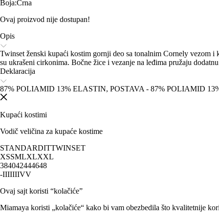
Boja
:
Crna
Ovaj proizvod nije dostupan!
Opis
Twinset ženski kupaći kostim gornji deo sa tonalnim Cornely vezom i ko
su ukrašeni cirkonima. Bočne žice i vezanje na leđima pružaju dodatnu 
Deklaracija
87% POLIAMID 13% ELASTIN, POSTAVA - 87% POLIAMID 13%
Kupaći kostimi
Vodič veličina za kupaće kostime
STANDARD
IT
TWINSET
XS
S
M
L
XL
XXL
38
40
42
44
46
48
-
I
II
III
IV
V
Ovaj sajt koristi “kolačiće”
Miamaya koristi „kolačiće“ kako bi vam obezbedila što kvalitetnije kori