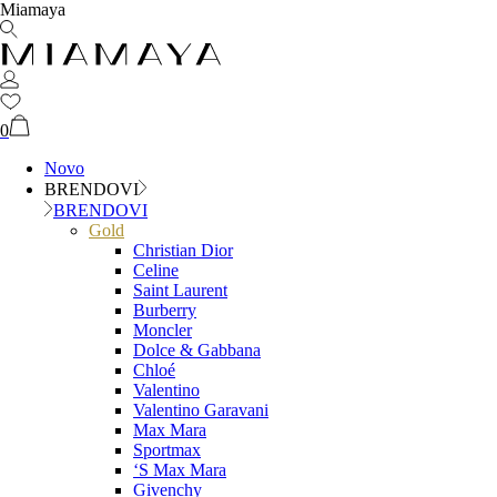
Miamaya
0
Novo
BRENDOVI
BRENDOVI
Gold
Christian Dior
Celine
Saint Laurent
Burberry
Moncler
Dolce & Gabbana
Chloé
Valentino
Valentino Garavani
Max Mara
Sportmax
‘S Max Mara
Givenchy