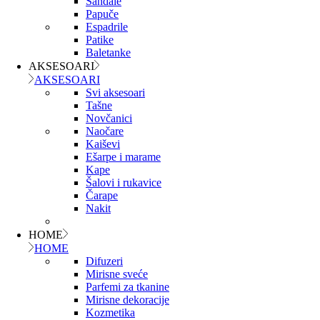
Sandale
Papuče
Espadrile
Patike
Baletanke
AKSESOARI
AKSESOARI
Svi aksesoari
Tašne
Novčanici
Naočare
Kaiševi
Ešarpe i marame
Kape
Šalovi i rukavice
Čarape
Nakit
HOME
HOME
Difuzeri
Mirisne sveće
Parfemi za tkanine
Mirisne dekoracije
Kozmetika