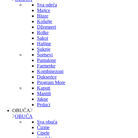
Sva odeća
Majice
Bluze
Košulje
Džemperi
Rolke
Sakoi
Haljine
Suknje
Šortsevi
Pantalone
Farmerke
Kombinezoni
Dukserice
Program More
Kaputi
Mantili
Jakne
Prsluci
OBUĆA
OBUĆA
Sva obuća
Čizme
Cipele