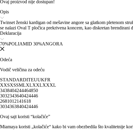
Ovaj proizvod nije dostupan!
Opis
Twinset ženski kardigan od mešavine angore sa glatkom pletenom stru
se nalazi Oval T pločica prekrivena koncem, kao diskretan brendirani de
Deklaracija
70%POLIAMID 30%ANGORA
Odeća
Vodič veličina za odeću
STANDARD
IT
EU
UK
FR
XXS
XS
S
M
L
XL
XXL
XXXL
34
38
40
42
44
46
48
50
30
32
34
36
40
42
44
46
2
6
8
10
12
14
16
18
30
34
36
38
40
42
44
46
Ovaj sajt koristi “kolačiće”
Miamaya koristi „kolačiće“ kako bi vam obezbedila što kvalitetnije kori