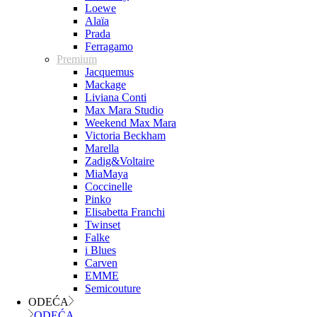
Loewe
Alaïa
Prada
Ferragamo
Premium
Jacquemus
Mackage
Liviana Conti
Max Mara Studio
Weekend Max Mara
Victoria Beckham
Marella
Zadig&Voltaire
MiaMaya
Coccinelle
Pinko
Elisabetta Franchi
Twinset
Falke
i Blues
Carven
EMME
Semicouture
ODEĆA
ODEĆA