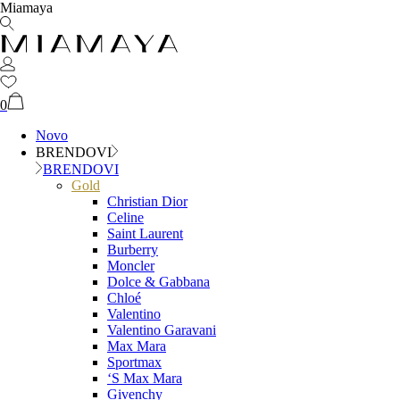
Miamaya
0
Novo
BRENDOVI
BRENDOVI
Gold
Christian Dior
Celine
Saint Laurent
Burberry
Moncler
Dolce & Gabbana
Chloé
Valentino
Valentino Garavani
Max Mara
Sportmax
‘S Max Mara
Givenchy