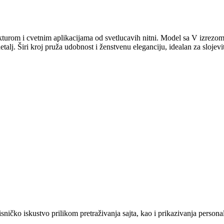
kturom i cvetnim aplikacijama od svetlucavih nitni. Model sa V izre
talj. Širi kroj pruža udobnost i ženstvenu eleganciju, idealan za slojev
sničko iskustvo prilikom pretraživanja sajta, kao i prikazivanja persona