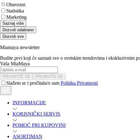
Obavezni
Statistika
Marketing
Saznaj više
Dozvoli odabrano
Dozvoli sve
Miamaya newsletter
Budite prvi koji će saznati sve o svetskim trendovima i ekskluzivnim 
Vaša MiaMaya
PRIJAVITE SE
PRIJAVITE SE
Slažem se i pročitala/o sam
Politika Privatnosti
INFORMACIJE
KORISNIČKI SERVIS
POMOĆ PRI KUPOVINI
ASORTIMAN