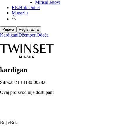
Mirisni setovi
RE:Hub Outlet
Magazin
Prijava
Registracija
Kardigani
Džemperi
Odeća
kardigan
Šifra
:
252TT3180-00282
Ovaj proizvod nije dostupan!
Boja
:
Bela