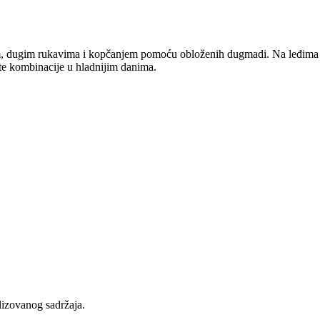
zom, dugim rukavima i kopčanjem pomoću obloženih dugmadi. Na leđima
ite kombinacije u hladnijim danima.
lizovanog sadržaja.