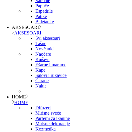
Sandale
Papuče
Espadrile
Patike
Baletanke
AKSESOARI
AKSESOARI
Svi aksesoari
Tašne
Novčanici
Naočare
Kaiševi
Ešarpe i marame
Kape
Šalovi i rukavice
Čarape
Nakit
HOME
HOME
Difuzeri
Mirisne sveće
Parfemi za tkanine
Mirisne dekoracije
Kozmetika