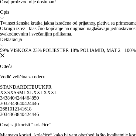
Ovaj proizvod nije dostupan!
Opis
Twinset ženska kratka jakna izrađena od prijatnog pletiva sa primesama
Okrugli izrez i klasično kopčanje na dugmad naglašavaju jednostavnost 
svakodnevnim i svečanijim prilikama.
Deklaracija
59% VISKOZA 23% POLIESTER 18% POLIAMID, MAT 2 - 100
Odeća
Vodič veličina za odeću
STANDARD
IT
EU
UK
FR
XXS
XS
S
M
L
XL
XXL
XXXL
34
38
40
42
44
46
48
50
30
32
34
36
40
42
44
46
2
6
8
10
12
14
16
18
30
34
36
38
40
42
44
46
Ovaj sajt koristi “kolačiće”
Miamaya koristi „kolačiće“ kako bi vam obezbedila što kvalitetnije kori