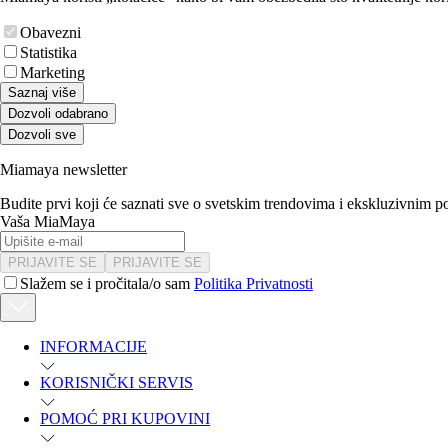
Obavezni
Statistika
Marketing
Saznaj više
Dozvoli odabrano
Dozvoli sve
Miamaya newsletter
Budite prvi koji će saznati sve o svetskim trendovima i ekskluzivnim 
Vaša MiaMaya
PRIJAVITE SE
PRIJAVITE SE
Slažem se i pročitala/o sam
Politika Privatnosti
INFORMACIJE
KORISNIČKI SERVIS
POMOĆ PRI KUPOVINI