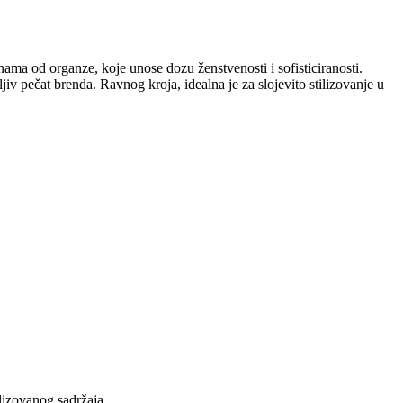
ma od organze, koje unose dozu ženstvenosti i sofisticiranosti.
v pečat brenda. Ravnog kroja, idealna je za slojevito stilizovanje u
lizovanog sadržaja.