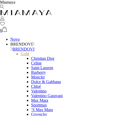
Miamaya
0
Novo
BRENDOVI
BRENDOVI
Gold
Christian Dior
Celine
Saint Laurent
Burberry
Moncler
Dolce & Gabbana
Chloé
Valentino
Valentino Garavani
Max Mara
Sportmax
‘S Max Mara
Givenchy