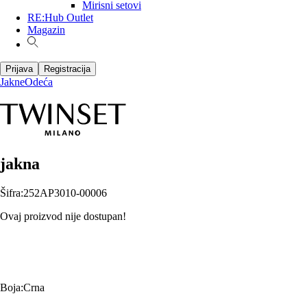
Mirisni setovi
RE:Hub Outlet
Magazin
Prijava
Registracija
Jakne
Odeća
jakna
Šifra
:
252AP3010-00006
Ovaj proizvod nije dostupan!
Boja
:
Crna