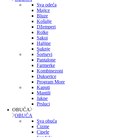
Sva odeća
Majice
Bluze
Košulje
Džemperi
Rolke
Sakoi
Haljine
Suknje
Šortsevi
Pantalone
Farmerke
Kombinezoni
Dukserice
Program More
Kaputi
Mantili
Jakne
Prsluci
OBUĆA
OBUĆA
Sva obuća
Čizme
Cipele