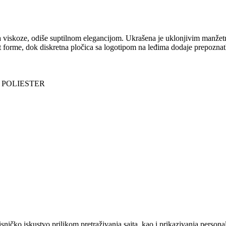
 viskoze, odiše suptilnom elegancijom. Ukrašena je uklonjivim manžetna
forme, dok diskretna pločica sa logotipom na leđima dodaje prepoznatlji
% POLIESTER
sničko iskustvo prilikom pretraživanja sajta, kao i prikazivanja persona