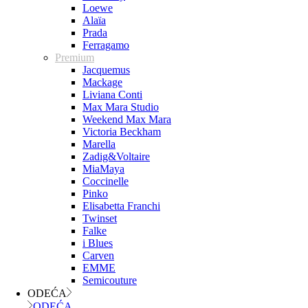
Loewe
Alaïa
Prada
Ferragamo
Premium
Jacquemus
Mackage
Liviana Conti
Max Mara Studio
Weekend Max Mara
Victoria Beckham
Marella
Zadig&Voltaire
MiaMaya
Coccinelle
Pinko
Elisabetta Franchi
Twinset
Falke
i Blues
Carven
EMME
Semicouture
ODEĆA
ODEĆA