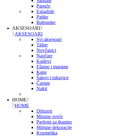
Sandale
Papuče
Espadrile
Patike
Baletanke
AKSESOARI
AKSESOARI
Svi aksesoari
Tašne
Novčanici
Naočare
Kaiševi
Ešarpe i marame
Kape
Šalovi i rukavice
Čarape
Nakit
HOME
HOME
Difuzeri
Mirisne sveće
Parfemi za tkanine
Mirisne dekoracije
Kozmetika