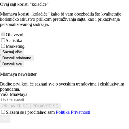
Ovaj sajt koristi “kolačiće”
Miamaya koristi „kolačiće“ kako bi vam obezbedila što kvalitetnije
korisničko iskustvo prilikom pretraživanja sajta, kao i prikazivanja
personalizovanog sadržaja.
Obavezni
Statistika
Marketing
Saznaj više
Dozvoli odabrano
Dozvoli sve
Miamaya newsletter
Budite prvi koji će saznati sve o svetskim trendovima i ekskluzivnim
ponudama.
Vaša MiaMaya
PRIJAVITE SE
PRIJAVITE SE
Slažem se i pročitala/o sam
Politika Privatnosti