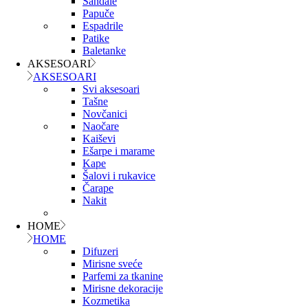
Sandale
Papuče
Espadrile
Patike
Baletanke
AKSESOARI
AKSESOARI
Svi aksesoari
Tašne
Novčanici
Naočare
Kaiševi
Ešarpe i marame
Kape
Šalovi i rukavice
Čarape
Nakit
HOME
HOME
Difuzeri
Mirisne sveće
Parfemi za tkanine
Mirisne dekoracije
Kozmetika