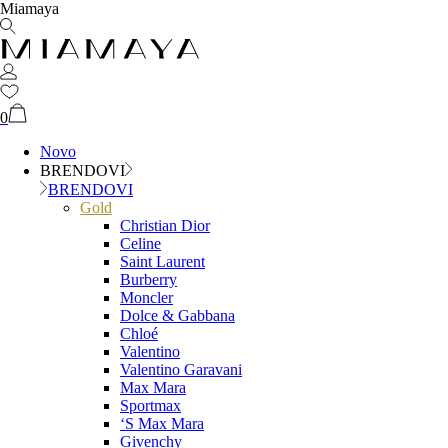
Miamaya
0
Novo
BRENDOVI
BRENDOVI
Gold
Christian Dior
Celine
Saint Laurent
Burberry
Moncler
Dolce & Gabbana
Chloé
Valentino
Valentino Garavani
Max Mara
Sportmax
‘S Max Mara
Givenchy