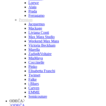
Loewe
Alaïa
Prada
Ferragamo
Premium
Jacquemus
Mackage
Liviana Conti
Max Mara Studio
Weekend Max Mara
Victoria Beckham
Marella
Zadig&Voltaire
MiaMaya
Coccinelle
Pinko
Elisabetta Franchi
Twinset
Falke
i Blues
Carven
EMME
Semicouture
ODEĆA
ODEĆA