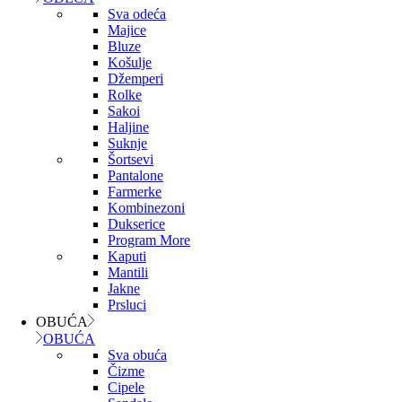
Sva odeća
Majice
Bluze
Košulje
Džemperi
Rolke
Sakoi
Haljine
Suknje
Šortsevi
Pantalone
Farmerke
Kombinezoni
Dukserice
Program More
Kaputi
Mantili
Jakne
Prsluci
OBUĆA
OBUĆA
Sva obuća
Čizme
Cipele