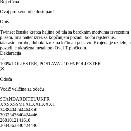
Boja
:
Crna
Ovaj proizvod nije dostupan!
Opis
Twinset ženska kratka haljina od tila sa baroknim motivima izvezenim
plišem. Ima halter izrez sa kopčanjem pozadi, bočni rajsferšlus,
talasaste porube, duboki izrez na leđima i postavu. Krojena je uz telo, a
pozadi je ukrašena metalnom Oval T pločicom.
Deklaracija
100% POLIESTER, POSTAVA - 100% POLIESTER
Odeća
Vodič veličina za odeću
STANDARD
IT
EU
UK
FR
XXS
XS
S
M
L
XL
XXL
XXXL
34
38
40
42
44
46
48
50
30
32
34
36
40
42
44
46
2
6
8
10
12
14
16
18
30
34
36
38
40
42
44
46