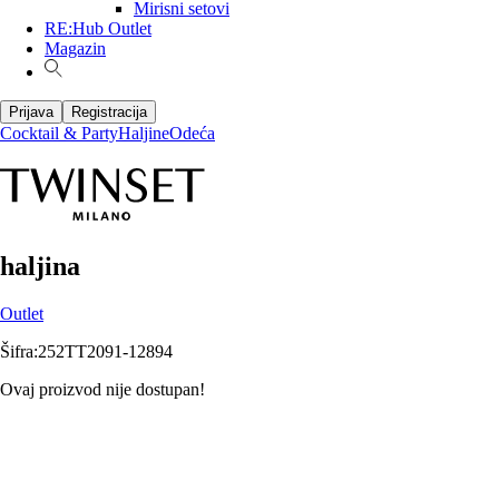
Mirisni setovi
RE:Hub Outlet
Magazin
Prijava
Registracija
Cocktail & Party
Haljine
Odeća
haljina
Outlet
Šifra
:
252TT2091-12894
Ovaj proizvod nije dostupan!