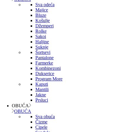
Sva odeća
Majice
Bluze
Košulje
Džemperi
Rolke
Sakoi
Haljine
Suknje
Šortsevi
Pantalone
Farmerke
Kombinezoni
Dukserice
Program More
Kaputi
Mantili
Jakne
Prsluci
OBUĆA
OBUĆA
Sva obuća
Čizme
Cipele