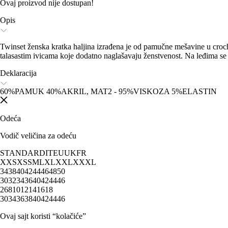
Ovaj proizvod nije dostupan!
Opis
Twinset ženska kratka haljina izrađena je od pamučne mešavine u croche
talasastim ivicama koje dodatno naglašavaju ženstvenost. Na leđima se na
Deklaracija
60%PAMUK 40%AKRIL, MAT2 - 95%VISKOZA 5%ELASTIN
Odeća
Vodič veličina za odeću
STANDARD
IT
EU
UK
FR
XXS
XS
S
M
L
XL
XXL
XXXL
34
38
40
42
44
46
48
50
30
32
34
36
40
42
44
46
2
6
8
10
12
14
16
18
30
34
36
38
40
42
44
46
Ovaj sajt koristi “kolačiće”