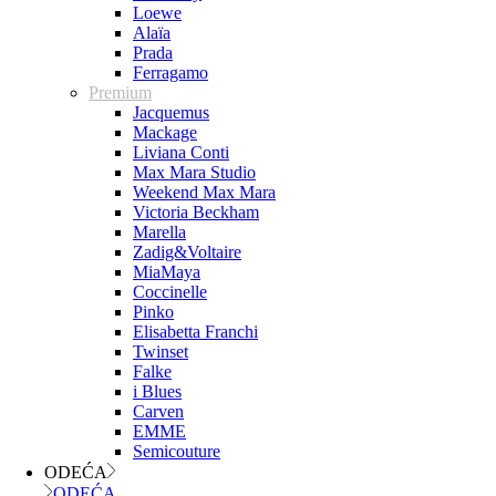
Loewe
Alaïa
Prada
Ferragamo
Premium
Jacquemus
Mackage
Liviana Conti
Max Mara Studio
Weekend Max Mara
Victoria Beckham
Marella
Zadig&Voltaire
MiaMaya
Coccinelle
Pinko
Elisabetta Franchi
Twinset
Falke
i Blues
Carven
EMME
Semicouture
ODEĆA
ODEĆA