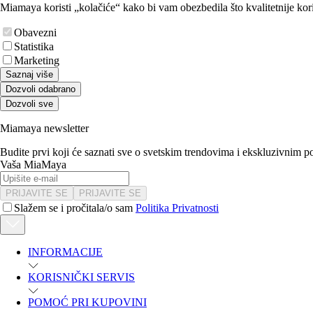
Miamaya koristi „kolačiće“ kako bi vam obezbedila što kvalitetnije kori
Obavezni
Statistika
Marketing
Saznaj više
Dozvoli odabrano
Dozvoli sve
Miamaya newsletter
Budite prvi koji će saznati sve o svetskim trendovima i ekskluzivnim 
Vaša MiaMaya
PRIJAVITE SE
PRIJAVITE SE
Slažem se i pročitala/o sam
Politika Privatnosti
INFORMACIJE
KORISNIČKI SERVIS
POMOĆ PRI KUPOVINI