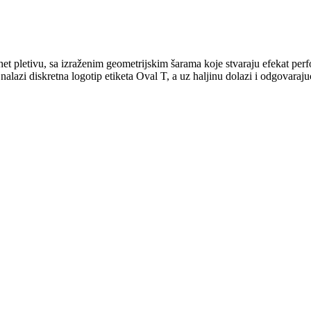
t pletivu, sa izraženim geometrijskim šarama koje stvaraju efekat perfo
lazi diskretna logotip etiketa Oval T, a uz haljinu dolazi i odgovarajuća