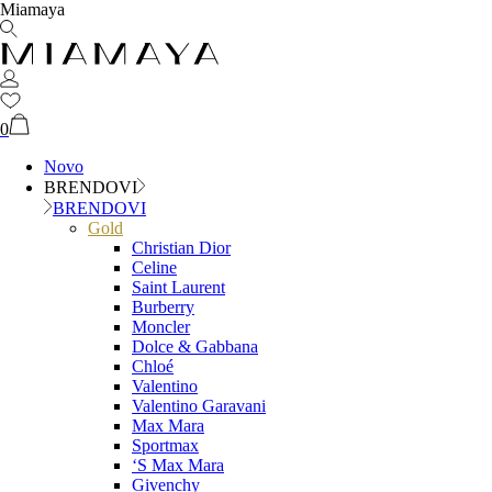
Miamaya
0
Novo
BRENDOVI
BRENDOVI
Gold
Christian Dior
Celine
Saint Laurent
Burberry
Moncler
Dolce & Gabbana
Chloé
Valentino
Valentino Garavani
Max Mara
Sportmax
‘S Max Mara
Givenchy