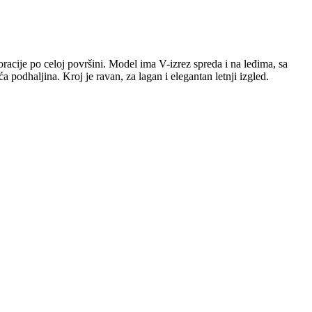
racije po celoj površini. Model ima V-izrez spreda i na leđima, sa
 podhaljina. Kroj je ravan, za lagan i elegantan letnji izgled.