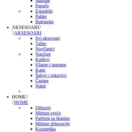
Sandale
Papuče
Espadrile
Patike
Baletanke
AKSESOARI
AKSESOARI
Svi aksesoari
Tašne
Novčanici
Naočare
Kaiševi
Ešarpe i marame
Kape
Šalovi i rukavice
Čarape
Nakit
HOME
HOME
Difuzeri
Mirisne sveće
Parfemi za tkanine
Mirisne dekoracije
Kozmetika