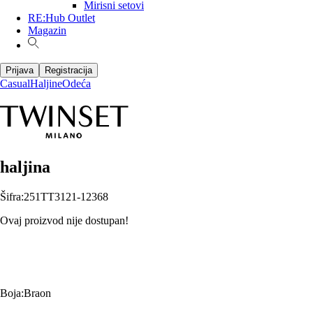
Mirisni setovi
RE:Hub Outlet
Magazin
Prijava
Registracija
Casual
Haljine
Odeća
haljina
Šifra
:
251TT3121-12368
Ovaj proizvod nije dostupan!
Boja
:
Braon