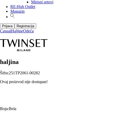
Mirisni setovi
RE:Hub Outlet
Magazin
Prijava
Registracija
Casual
Haljine
Odeća
haljina
Šifra
:
251TP2061-00282
Ovaj proizvod nije dostupan!
Boja
:
Bela