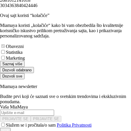
2
6
8
10
12
14
16
18
30
34
36
38
40
42
44
46
Ovaj sajt koristi “kolačiće”
Miamaya koristi „kolačiće“ kako bi vam obezbedila što kvalitetnije
korisničko iskustvo prilikom pretraživanja sajta, kao i prikazivanja
personalizovanog sadržaja.
Obavezni
Statistika
Marketing
Saznaj više
Dozvoli odabrano
Dozvoli sve
Miamaya newsletter
Budite prvi koji će saznati sve o svetskim trendovima i ekskluzivnim
ponudama.
Vaša MiaMaya
PRIJAVITE SE
PRIJAVITE SE
Slažem se i pročitala/o sam
Politika Privatnosti