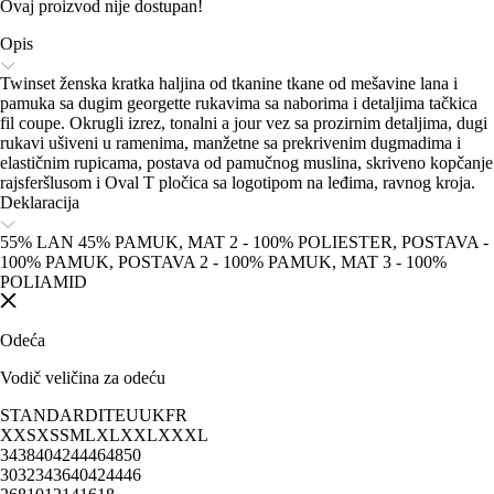
Ovaj proizvod nije dostupan!
Opis
Twinset ženska kratka haljina od tkanine tkane od mešavine lana i
pamuka sa dugim georgette rukavima sa naborima i detaljima tačkica
fil coupe. Okrugli izrez, tonalni a jour vez sa prozirnim detaljima, dugi
rukavi ušiveni u ramenima, manžetne sa prekrivenim dugmadima i
elastičnim rupicama, postava od pamučnog muslina, skriveno kopčanje
rajsferšlusom i Oval T pločica sa logotipom na leđima, ravnog kroja.
Deklaracija
55% LAN 45% PAMUK, MAT 2 - 100% POLIESTER, POSTAVA -
100% PAMUK, POSTAVA 2 - 100% PAMUK, MAT 3 - 100%
POLIAMID
Odeća
Vodič veličina za odeću
STANDARD
IT
EU
UK
FR
XXS
XS
S
M
L
XL
XXL
XXXL
34
38
40
42
44
46
48
50
30
32
34
36
40
42
44
46