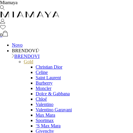
Miamaya
0
Novo
BRENDOVI
BRENDOVI
Gold
Christian Dior
Celine
Saint Laurent
Burberry
Moncler
Dolce & Gabbana
Chloé
Valentino
Valentino Garavani
Max Mara
Sportmax
‘S Max Mara
Givenchy