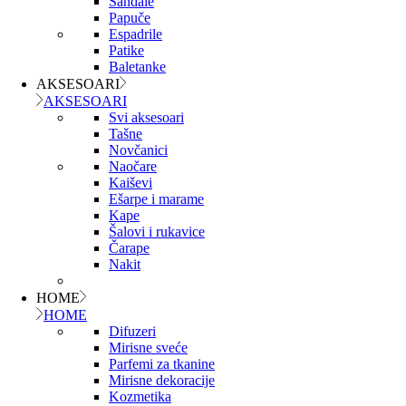
Sandale
Papuče
Espadrile
Patike
Baletanke
AKSESOARI
AKSESOARI
Svi aksesoari
Tašne
Novčanici
Naočare
Kaiševi
Ešarpe i marame
Kape
Šalovi i rukavice
Čarape
Nakit
HOME
HOME
Difuzeri
Mirisne sveće
Parfemi za tkanine
Mirisne dekoracije
Kozmetika