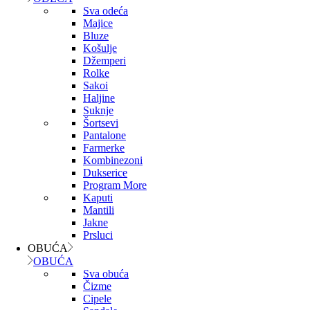
Sva odeća
Majice
Bluze
Košulje
Džemperi
Rolke
Sakoi
Haljine
Suknje
Šortsevi
Pantalone
Farmerke
Kombinezoni
Dukserice
Program More
Kaputi
Mantili
Jakne
Prsluci
OBUĆA
OBUĆA
Sva obuća
Čizme
Cipele