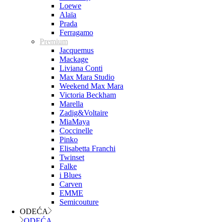
Loewe
Alaïa
Prada
Ferragamo
Premium
Jacquemus
Mackage
Liviana Conti
Max Mara Studio
Weekend Max Mara
Victoria Beckham
Marella
Zadig&Voltaire
MiaMaya
Coccinelle
Pinko
Elisabetta Franchi
Twinset
Falke
i Blues
Carven
EMME
Semicouture
ODEĆA
ODEĆA