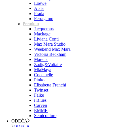
Loewe
Alaïa
Prada
Ferragamo
Premium
Jacquemus
Mackage
Liviana Conti
Max Mara Studio
Weekend Max Mara
Victoria Beckham
Marella
Zadig&Voltaire
MiaMaya
Coccinelle
Pinko
Elisabetta Franchi
Twinset
Falke
i Blues
Carven
EMME
Semicouture
ODEĆA
ODEĆA