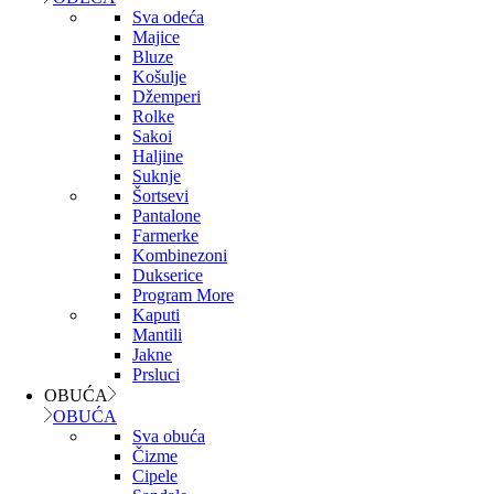
Sva odeća
Majice
Bluze
Košulje
Džemperi
Rolke
Sakoi
Haljine
Suknje
Šortsevi
Pantalone
Farmerke
Kombinezoni
Dukserice
Program More
Kaputi
Mantili
Jakne
Prsluci
OBUĆA
OBUĆA
Sva obuća
Čizme
Cipele