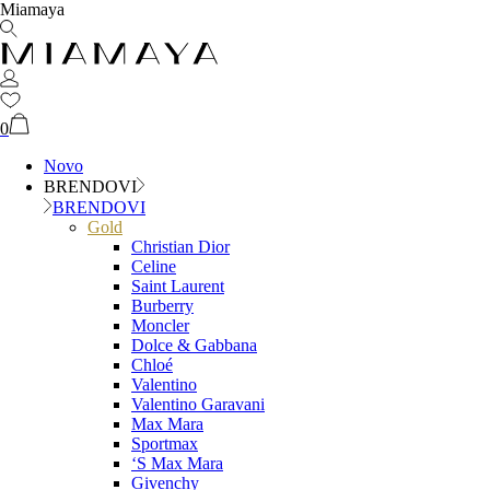
Miamaya
0
Novo
BRENDOVI
BRENDOVI
Gold
Christian Dior
Celine
Saint Laurent
Burberry
Moncler
Dolce & Gabbana
Chloé
Valentino
Valentino Garavani
Max Mara
Sportmax
‘S Max Mara
Givenchy