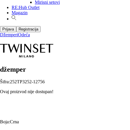
Mirisni setovi
RE:Hub Outlet
Magazin
Prijava
Registracija
Džemperi
Odeća
džemper
Šifra
:
252TP3252-12756
Ovaj proizvod nije dostupan!
Boja
:
Crna