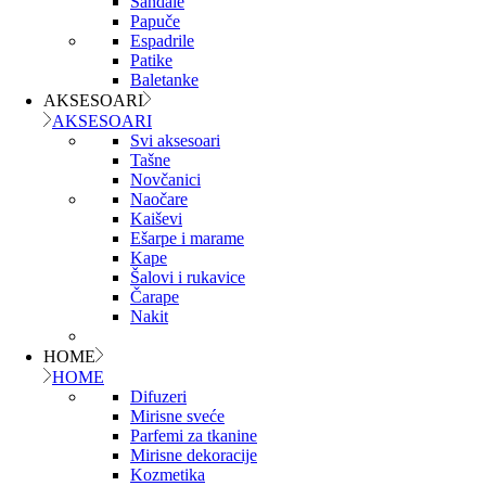
Sandale
Papuče
Espadrile
Patike
Baletanke
AKSESOARI
AKSESOARI
Svi aksesoari
Tašne
Novčanici
Naočare
Kaiševi
Ešarpe i marame
Kape
Šalovi i rukavice
Čarape
Nakit
HOME
HOME
Difuzeri
Mirisne sveće
Parfemi za tkanine
Mirisne dekoracije
Kozmetika