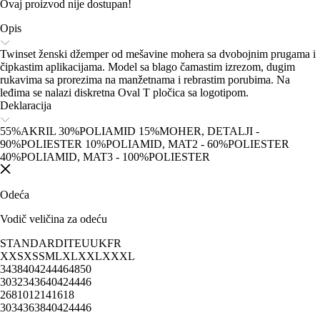
Ovaj proizvod nije dostupan!
Opis
Twinset ženski džemper od mešavine mohera sa dvobojnim prugama i
čipkastim aplikacijama. Model sa blago čamastim izrezom, dugim
rukavima sa prorezima na manžetnama i rebrastim porubima. Na
leđima se nalazi diskretna Oval T pločica sa logotipom.
Deklaracija
55%AKRIL 30%POLIAMID 15%MOHER, DETALJI -
90%POLIESTER 10%POLIAMID, MAT2 - 60%POLIESTER
40%POLIAMID, MAT3 - 100%POLIESTER
Odeća
Vodič veličina za odeću
STANDARD
IT
EU
UK
FR
XXS
XS
S
M
L
XL
XXL
XXXL
34
38
40
42
44
46
48
50
30
32
34
36
40
42
44
46
2
6
8
10
12
14
16
18
30
34
36
38
40
42
44
46