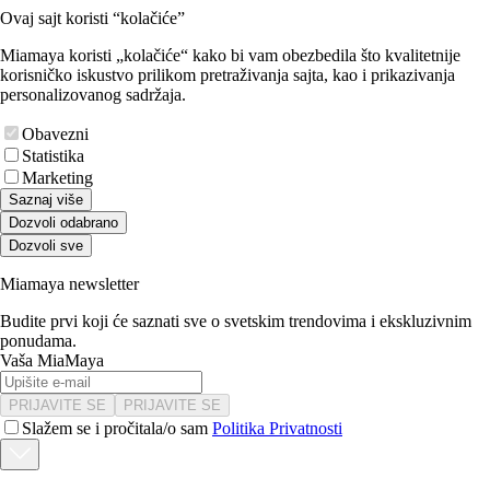
Ovaj sajt koristi “kolačiće”
Miamaya koristi „kolačiće“ kako bi vam obezbedila što kvalitetnije
korisničko iskustvo prilikom pretraživanja sajta, kao i prikazivanja
personalizovanog sadržaja.
Obavezni
Statistika
Marketing
Saznaj više
Dozvoli odabrano
Dozvoli sve
Miamaya newsletter
Budite prvi koji će saznati sve o svetskim trendovima i ekskluzivnim
ponudama.
Vaša MiaMaya
PRIJAVITE SE
PRIJAVITE SE
Slažem se i pročitala/o sam
Politika Privatnosti