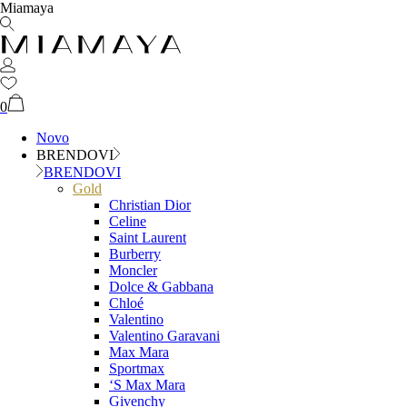
Miamaya
0
Novo
BRENDOVI
BRENDOVI
Gold
Christian Dior
Celine
Saint Laurent
Burberry
Moncler
Dolce & Gabbana
Chloé
Valentino
Valentino Garavani
Max Mara
Sportmax
‘S Max Mara
Givenchy