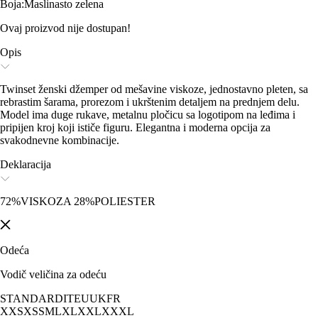
Boja
:
Maslinasto zelena
Ovaj proizvod nije dostupan!
Opis
Twinset ženski džemper od mešavine viskoze, jednostavno pleten, sa
rebrastim šarama, prorezom i ukrštenim detaljem na prednjem delu.
Model ima duge rukave, metalnu pločicu sa logotipom na leđima i
pripijen kroj koji ističe figuru. Elegantna i moderna opcija za
svakodnevne kombinacije.
Deklaracija
72%VISKOZA 28%POLIESTER
Odeća
Vodič veličina za odeću
STANDARD
IT
EU
UK
FR
XXS
XS
S
M
L
XL
XXL
XXXL