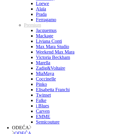
Loewe
Alaïa
Prada
Ferragamo
Premium
Jacquemus
Mackage
Liviana Conti
Max Mara Studio
Weekend Max Mara
Victoria Beckham
Marella
Zadig&Voltaire
MiaMaya
Coccinelle
Pinko
Elisabetta Franchi
Twinset
Falke
i Blues
Carven
EMME
Semicouture
ODEĆA
ODEĆA