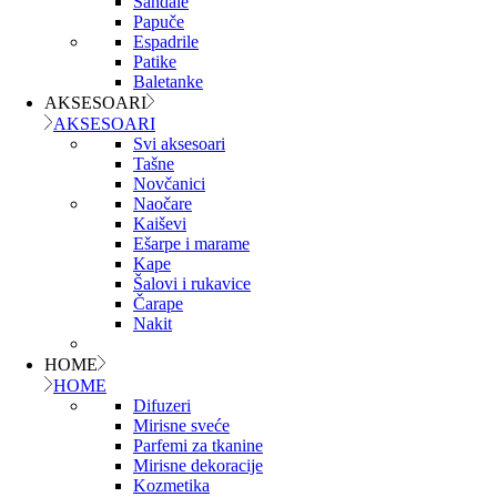
Sandale
Papuče
Espadrile
Patike
Baletanke
AKSESOARI
AKSESOARI
Svi aksesoari
Tašne
Novčanici
Naočare
Kaiševi
Ešarpe i marame
Kape
Šalovi i rukavice
Čarape
Nakit
HOME
HOME
Difuzeri
Mirisne sveće
Parfemi za tkanine
Mirisne dekoracije
Kozmetika