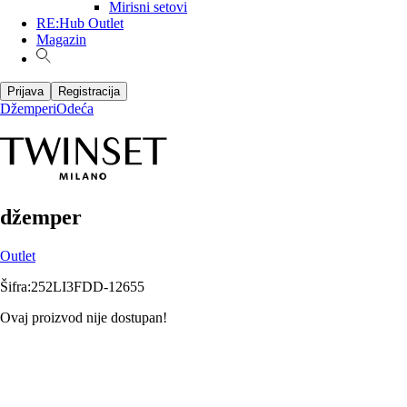
Mirisni setovi
RE:Hub Outlet
Magazin
Prijava
Registracija
Džemperi
Odeća
džemper
Outlet
Šifra
:
252LI3FDD-12655
Ovaj proizvod nije dostupan!