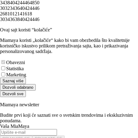
34
38
40
42
44
46
48
50
30
32
34
36
40
42
44
46
2
6
8
10
12
14
16
18
30
34
36
38
40
42
44
46
Ovaj sajt koristi “kolačiće”
Miamaya koristi „kolačiće“ kako bi vam obezbedila što kvalitetnije
korisničko iskustvo prilikom pretraživanja sajta, kao i prikazivanja
personalizovanog sadržaja.
Obavezni
Statistika
Marketing
Saznaj više
Dozvoli odabrano
Dozvoli sve
Miamaya newsletter
Budite prvi koji će saznati sve o svetskim trendovima i ekskluzivnim
ponudama.
Vaša MiaMaya