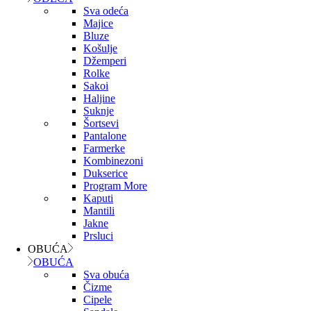
Sva odeća
Majice
Bluze
Košulje
Džemperi
Rolke
Sakoi
Haljine
Suknje
Šortsevi
Pantalone
Farmerke
Kombinezoni
Dukserice
Program More
Kaputi
Mantili
Jakne
Prsluci
OBUĆA
OBUĆA
Sva obuća
Čizme
Cipele