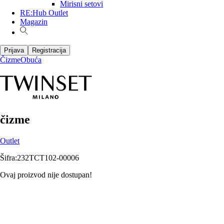
Mirisni setovi
RE:Hub Outlet
Magazin
Prijava
Registracija
Čizme
Obuća
čizme
Outlet
Šifra
:
232TCT102-00006
Ovaj proizvod nije dostupan!