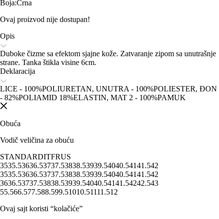
Boja
:
Crna
Ovaj proizvod nije dostupan!
Opis
Duboke čizme sa efektom sjajne kože. Zatvaranje zipom sa unutrašnje
strane. Tanka štikla visine 6cm.
Deklaracija
LICE - 100%POLIURETAN, UNUTRA - 100%POLIESTER, ĐON
- 82%POLIAMID 18%ELASTIN, MAT 2 - 100%PAMUK
Obuća
Vodič veličina za obuću
STANDARD
IT
FR
US
35
35.5
36
36.5
37
37.5
38
38.5
39
39.5
40
40.5
41
41.5
42
35
35.5
36
36.5
37
37.5
38
38.5
39
39.5
40
40.5
41
41.5
42
36
36.5
37
37.5
38
38.5
39
39.5
40
40.5
41
41.5
42
42.5
43
5
5.5
6
6.5
7
7.5
8
8.5
9
9.5
10
10.5
11
11.5
12
Ovaj sajt koristi “kolačiće”