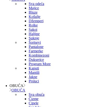
Sva odeća
Majice
Bluze
Košulje
Džemperi
Rolke
Sakoi
Haljine
Suknje
Šortsevi
Pantalone
Farmerke
Kombinezoni
Dukserice
Program More
Kaputi
Mantili
Jakne
Prsluci
OBUĆA
OBUĆA
Sva obuća
Čizme
Cipele