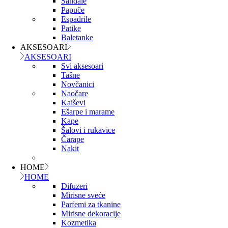
Sandale
Papuče
Espadrile
Patike
Baletanke
AKSESOARI
AKSESOARI
Svi aksesoari
Tašne
Novčanici
Naočare
Kaiševi
Ešarpe i marame
Kape
Šalovi i rukavice
Čarape
Nakit
HOME
HOME
Difuzeri
Mirisne sveće
Parfemi za tkanine
Mirisne dekoracije
Kozmetika