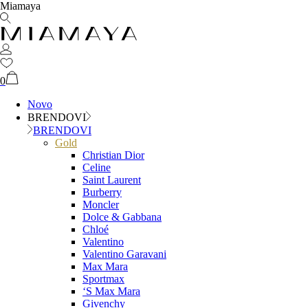
Miamaya
0
Novo
BRENDOVI
BRENDOVI
Gold
Christian Dior
Celine
Saint Laurent
Burberry
Moncler
Dolce & Gabbana
Chloé
Valentino
Valentino Garavani
Max Mara
Sportmax
‘S Max Mara
Givenchy