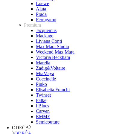
Loewe
Alaïa
Prada
Ferragamo
Premium
Jacquemus
Mackage
Liviana Conti
Max Mara Studio
Weekend Max Mara
Victoria Beckham
Marella
Zadig&Voltaire
MiaMaya
Coccinelle
Pinko
Elisabetta Franchi
Twinset
Falke
i Blues
Carven
EMME
Semicouture
ODEĆA
ODEĆA