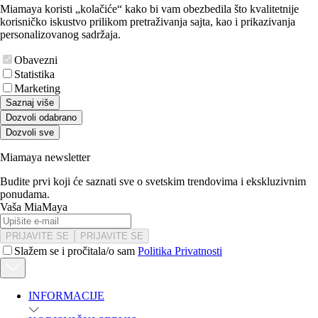
Miamaya koristi „kolačiće“ kako bi vam obezbedila što kvalitetnije
korisničko iskustvo prilikom pretraživanja sajta, kao i prikazivanja
personalizovanog sadržaja.
Obavezni
Statistika
Marketing
Saznaj više
Dozvoli odabrano
Dozvoli sve
Miamaya newsletter
Budite prvi koji će saznati sve o svetskim trendovima i ekskluzivnim
ponudama.
Vaša MiaMaya
PRIJAVITE SE
PRIJAVITE SE
Slažem se i pročitala/o sam
Politika Privatnosti
INFORMACIJE