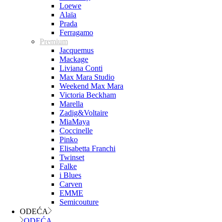
Loewe
Alaïa
Prada
Ferragamo
Premium
Jacquemus
Mackage
Liviana Conti
Max Mara Studio
Weekend Max Mara
Victoria Beckham
Marella
Zadig&Voltaire
MiaMaya
Coccinelle
Pinko
Elisabetta Franchi
Twinset
Falke
i Blues
Carven
EMME
Semicouture
ODEĆA
ODEĆA