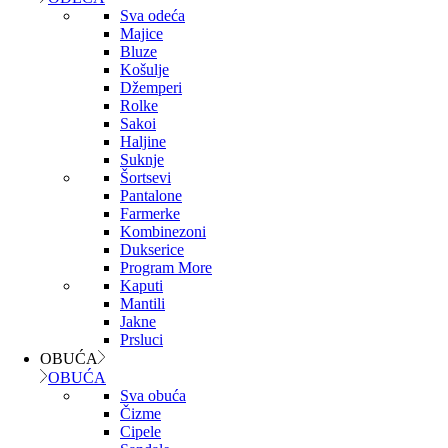
Sva odeća
Majice
Bluze
Košulje
Džemperi
Rolke
Sakoi
Haljine
Suknje
Šortsevi
Pantalone
Farmerke
Kombinezoni
Dukserice
Program More
Kaputi
Mantili
Jakne
Prsluci
OBUĆA
OBUĆA
Sva obuća
Čizme
Cipele