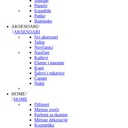
Sandale
Papuče
Espadrile
Patike
Baletanke
AKSESOARI
AKSESOARI
Svi aksesoari
Tašne
Novčanici
Naočare
Kaiševi
Ešarpe i marame
Kape
Šalovi i rukavice
Čarape
Nakit
HOME
HOME
Difuzeri
Mirisne sveće
Parfemi za tkanine
Mirisne dekoracije
Kozmetika