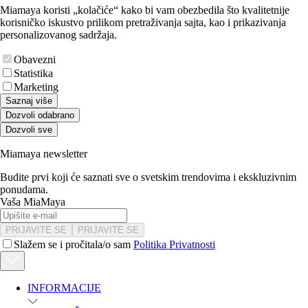
Miamaya koristi „kolačiće“ kako bi vam obezbedila što kvalitetnije
korisničko iskustvo prilikom pretraživanja sajta, kao i prikazivanja
personalizovanog sadržaja.
Obavezni
Statistika
Marketing
Saznaj više
Dozvoli odabrano
Dozvoli sve
Miamaya newsletter
Budite prvi koji će saznati sve o svetskim trendovima i ekskluzivnim
ponudama.
Vaša MiaMaya
PRIJAVITE SE
PRIJAVITE SE
Slažem se i pročitala/o sam
Politika Privatnosti
INFORMACIJE