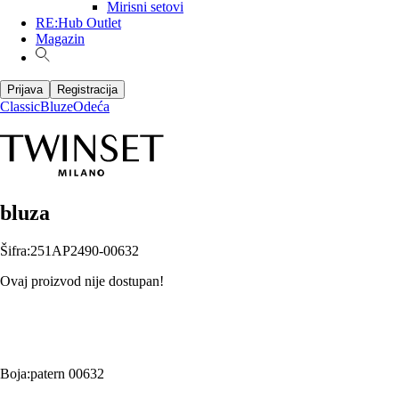
Mirisni setovi
RE:Hub Outlet
Magazin
Prijava
Registracija
Classic
Bluze
Odeća
bluza
Šifra
:
251AP2490-00632
Ovaj proizvod nije dostupan!
Boja
:
patern 00632