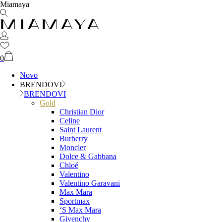
Miamaya
0
Novo
BRENDOVI
BRENDOVI
Gold
Christian Dior
Celine
Saint Laurent
Burberry
Moncler
Dolce & Gabbana
Chloé
Valentino
Valentino Garavani
Max Mara
Sportmax
‘S Max Mara
Givenchy