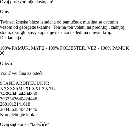
Ovaj proizvod nije dostupan!
Opis
Twinset ženska bluza izrađena od pamučnog muslina sa cvetnim
vezom od georgette tkanine. Ton-na-ton volani na prednjoj i zadnjoj
strani, okrugli izrez, kopčanje na suzu na leđima i ravan kroj.
Deklaracija
100% PAMUK, MAT 2 - 100% POLIESTER, VEZ - 100% PAMUK
Odeća
Vodič veličina za odeću
STANDARD
IT
EU
UK
FR
XXS
XS
S
M
L
XL
XXL
XXXL
34
38
40
42
44
46
48
50
30
32
34
36
40
42
44
46
2
6
8
10
12
14
16
18
30
34
36
38
40
42
44
46
Kompletirajte look
Ovaj sajt koristi “kolačiće”