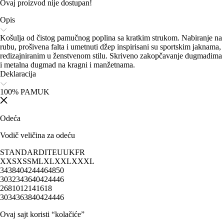
Ovaj proizvod nije dostupan!
Opis
Košulja od čistog pamučnog poplina sa kratkim strukom. Nabiranje na
rubu, prošivena falta i umetnuti džep inspirisani su sportskim jaknama,
redizajniranim u ženstvenom stilu. Skriveno zakopčavanje dugmadima
i metalna dugmad na kragni i manžetnama.
Deklaracija
100% PAMUK
Odeća
Vodič veličina za odeću
STANDARD
IT
EU
UK
FR
XXS
XS
S
M
L
XL
XXL
XXXL
34
38
40
42
44
46
48
50
30
32
34
36
40
42
44
46
2
6
8
10
12
14
16
18
30
34
36
38
40
42
44
46
Ovaj sajt koristi “kolačiće”