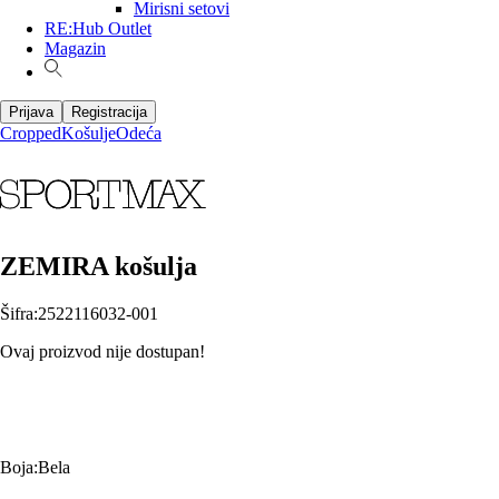
Mirisni setovi
RE:Hub Outlet
Magazin
Prijava
Registracija
Cropped
Košulje
Odeća
ZEMIRA košulja
Šifra
:
2522116032-001
Ovaj proizvod nije dostupan!
Boja
:
Bela