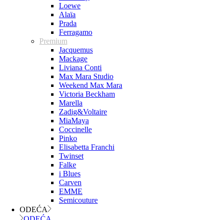
Loewe
Alaïa
Prada
Ferragamo
Premium
Jacquemus
Mackage
Liviana Conti
Max Mara Studio
Weekend Max Mara
Victoria Beckham
Marella
Zadig&Voltaire
MiaMaya
Coccinelle
Pinko
Elisabetta Franchi
Twinset
Falke
i Blues
Carven
EMME
Semicouture
ODEĆA
ODEĆA