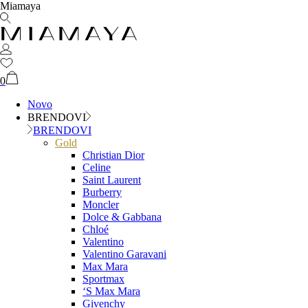
Miamaya
0
Novo
BRENDOVI
BRENDOVI
Gold
Christian Dior
Celine
Saint Laurent
Burberry
Moncler
Dolce & Gabbana
Chloé
Valentino
Valentino Garavani
Max Mara
Sportmax
‘S Max Mara
Givenchy