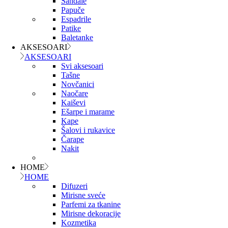
Sandale
Papuče
Espadrile
Patike
Baletanke
AKSESOARI
AKSESOARI
Svi aksesoari
Tašne
Novčanici
Naočare
Kaiševi
Ešarpe i marame
Kape
Šalovi i rukavice
Čarape
Nakit
HOME
HOME
Difuzeri
Mirisne sveće
Parfemi za tkanine
Mirisne dekoracije
Kozmetika