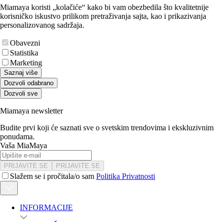
Miamaya koristi „kolačiće“ kako bi vam obezbedila što kvalitetnije
korisničko iskustvo prilikom pretraživanja sajta, kao i prikazivanja
personalizovanog sadržaja.
Obavezni
Statistika
Marketing
Saznaj više
Dozvoli odabrano
Dozvoli sve
Miamaya newsletter
Budite prvi koji će saznati sve o svetskim trendovima i ekskluzivnim
ponudama.
Vaša MiaMaya
PRIJAVITE SE
PRIJAVITE SE
Slažem se i pročitala/o sam
Politika Privatnosti
INFORMACIJE