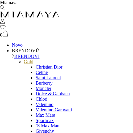
Miamaya
0
Novo
BRENDOVI
BRENDOVI
Gold
Christian Dior
Celine
Saint Laurent
Burberry
Moncler
Dolce & Gabbana
Chloé
Valentino
Valentino Garavani
Max Mara
Sportmax
‘S Max Mara
Givenchy