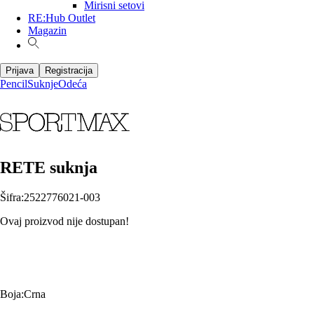
Mirisni setovi
RE:Hub Outlet
Magazin
Prijava
Registracija
Pencil
Suknje
Odeća
RETE suknja
Šifra
:
2522776021-003
Ovaj proizvod nije dostupan!
Boja
:
Crna