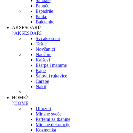
Sandale
Papuče
Espadrile
Patike
Baletanke
AKSESOARI
AKSESOARI
Svi aksesoari
Tašne
Novčanici
Naočare
Kaiševi
Ešarpe i marame
Kape
Šalovi i rukavice
Čarape
Nakit
HOME
HOME
Difuzeri
Mirisne sveće
Parfemi za tkanine
Mirisne dekoracije
Kozmetika