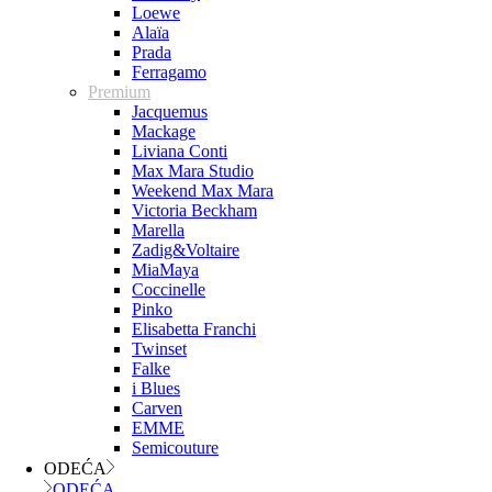
Loewe
Alaïa
Prada
Ferragamo
Premium
Jacquemus
Mackage
Liviana Conti
Max Mara Studio
Weekend Max Mara
Victoria Beckham
Marella
Zadig&Voltaire
MiaMaya
Coccinelle
Pinko
Elisabetta Franchi
Twinset
Falke
i Blues
Carven
EMME
Semicouture
ODEĆA
ODEĆA