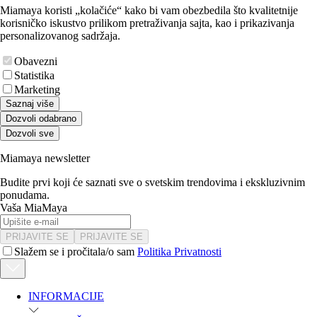
Miamaya koristi „kolačiće“ kako bi vam obezbedila što kvalitetnije
korisničko iskustvo prilikom pretraživanja sajta, kao i prikazivanja
personalizovanog sadržaja.
Obavezni
Statistika
Marketing
Saznaj više
Dozvoli odabrano
Dozvoli sve
Miamaya newsletter
Budite prvi koji će saznati sve o svetskim trendovima i ekskluzivnim
ponudama.
Vaša MiaMaya
PRIJAVITE SE
PRIJAVITE SE
Slažem se i pročitala/o sam
Politika Privatnosti
INFORMACIJE