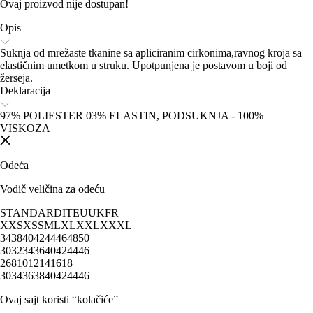
Ovaj proizvod nije dostupan!
Opis
Suknja od mrežaste tkanine sa apliciranim cirkonima,ravnog kroja sa
elastičnim umetkom u struku. Upotpunjena je postavom u boji od
žerseja.
Deklaracija
97% POLIESTER 03% ELASTIN, PODSUKNJA - 100%
VISKOZA
Odeća
Vodič veličina za odeću
STANDARD
IT
EU
UK
FR
XXS
XS
S
M
L
XL
XXL
XXXL
34
38
40
42
44
46
48
50
30
32
34
36
40
42
44
46
2
6
8
10
12
14
16
18
30
34
36
38
40
42
44
46
Ovaj sajt koristi “kolačiće”