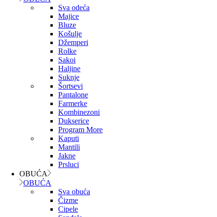
Sva odeća
Majice
Bluze
Košulje
Džemperi
Rolke
Sakoi
Haljine
Suknje
Šortsevi
Pantalone
Farmerke
Kombinezoni
Dukserice
Program More
Kaputi
Mantili
Jakne
Prsluci
OBUĆA
OBUĆA
Sva obuća
Čizme
Cipele