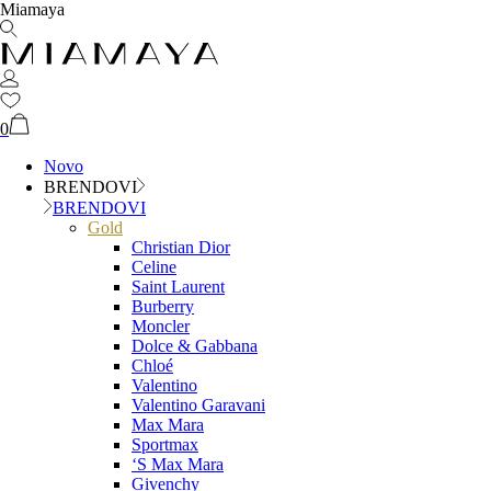
Miamaya
0
Novo
BRENDOVI
BRENDOVI
Gold
Christian Dior
Celine
Saint Laurent
Burberry
Moncler
Dolce & Gabbana
Chloé
Valentino
Valentino Garavani
Max Mara
Sportmax
‘S Max Mara
Givenchy