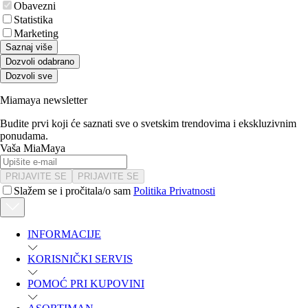
Obavezni
Statistika
Marketing
Saznaj više
Dozvoli odabrano
Dozvoli sve
Miamaya newsletter
Budite prvi koji će saznati sve o svetskim trendovima i ekskluzivnim
ponudama.
Vaša MiaMaya
PRIJAVITE SE
PRIJAVITE SE
Slažem se i pročitala/o sam
Politika Privatnosti
INFORMACIJE
KORISNIČKI SERVIS
POMOĆ PRI KUPOVINI