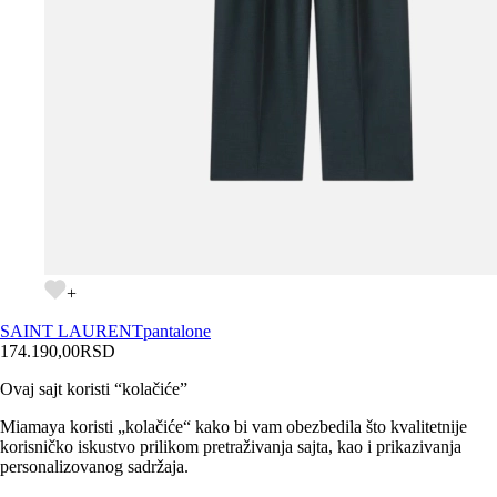
+
SAINT LAURENT
pantalone
174.190,00
RSD
Ovaj sajt koristi “kolačiće”
Miamaya koristi „kolačiće“ kako bi vam obezbedila što kvalitetnije
korisničko iskustvo prilikom pretraživanja sajta, kao i prikazivanja
personalizovanog sadržaja.