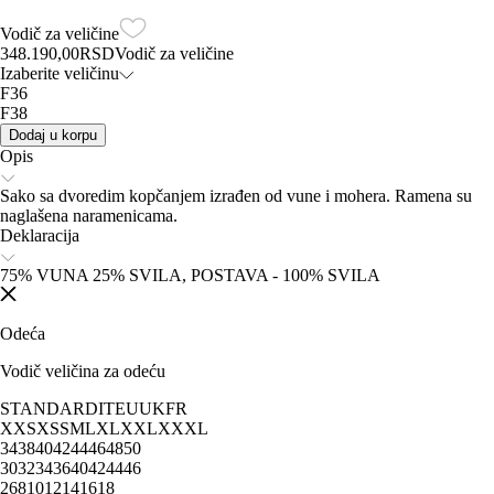
Vodič za veličine
348.190,00
RSD
Vodič za veličine
Izaberite veličinu
F36
F38
Dodaj u korpu
Opis
Sako sa dvoredim kopčanjem izrađen od vune i mohera. Ramena su
naglašena naramenicama.
Deklaracija
75% VUNA 25% SVILA, POSTAVA - 100% SVILA
Odeća
Vodič veličina za odeću
STANDARD
IT
EU
UK
FR
XXS
XS
S
M
L
XL
XXL
XXXL
34
38
40
42
44
46
48
50
30
32
34
36
40
42
44
46
2
6
8
10
12
14
16
18