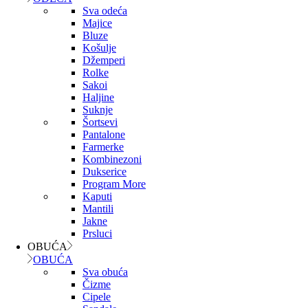
Sva odeća
Majice
Bluze
Košulje
Džemperi
Rolke
Sakoi
Haljine
Suknje
Šortsevi
Pantalone
Farmerke
Kombinezoni
Dukserice
Program More
Kaputi
Mantili
Jakne
Prsluci
OBUĆA
OBUĆA
Sva obuća
Čizme
Cipele