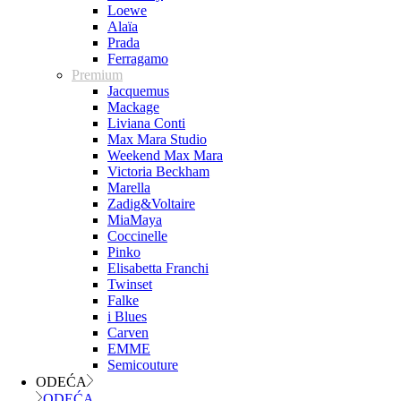
Loewe
Alaïa
Prada
Ferragamo
Premium
Jacquemus
Mackage
Liviana Conti
Max Mara Studio
Weekend Max Mara
Victoria Beckham
Marella
Zadig&Voltaire
MiaMaya
Coccinelle
Pinko
Elisabetta Franchi
Twinset
Falke
i Blues
Carven
EMME
Semicouture
ODEĆA
ODEĆA