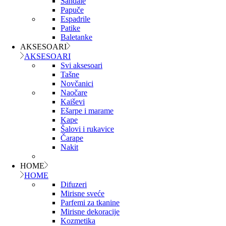
Sandale
Papuče
Espadrile
Patike
Baletanke
AKSESOARI
AKSESOARI
Svi aksesoari
Tašne
Novčanici
Naočare
Kaiševi
Ešarpe i marame
Kape
Šalovi i rukavice
Čarape
Nakit
HOME
HOME
Difuzeri
Mirisne sveće
Parfemi za tkanine
Mirisne dekoracije
Kozmetika