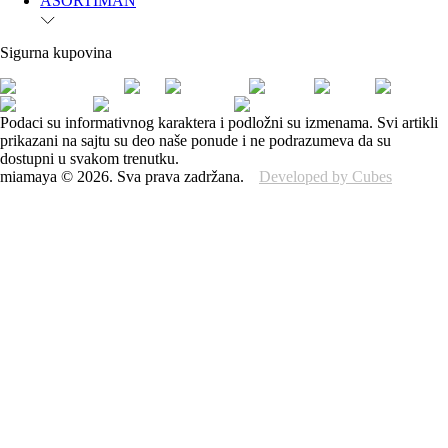
ASORTIMAN
Sigurna kupovina
Podaci su informativnog karaktera i podložni su izmenama. Svi artikli
prikazani na sajtu su deo naše ponude i ne podrazumeva da su
dostupni u svakom trenutku.
miamaya
©
2026
.
Sva prava zadržana.
Developed by Cubes