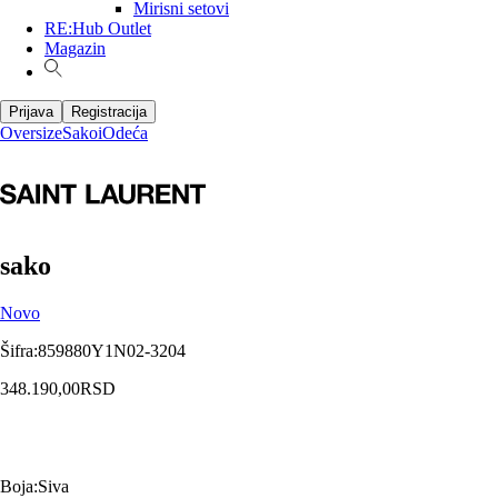
Mirisni setovi
RE:Hub Outlet
Magazin
Prijava
Registracija
Oversize
Sakoi
Odeća
sako
Novo
Šifra
:
859880Y1N02-3204
348.190,00
RSD
Boja
:
Siva