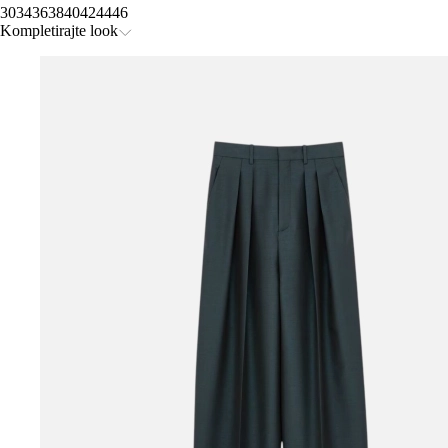
30
34
36
38
40
42
44
46
Kompletirajte look