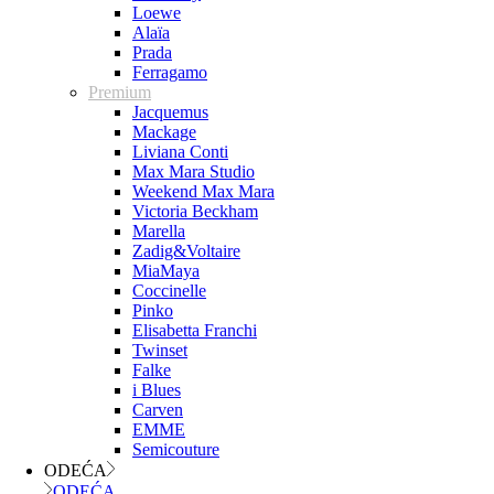
Loewe
Alaïa
Prada
Ferragamo
Premium
Jacquemus
Mackage
Liviana Conti
Max Mara Studio
Weekend Max Mara
Victoria Beckham
Marella
Zadig&Voltaire
MiaMaya
Coccinelle
Pinko
Elisabetta Franchi
Twinset
Falke
i Blues
Carven
EMME
Semicouture
ODEĆA
ODEĆA