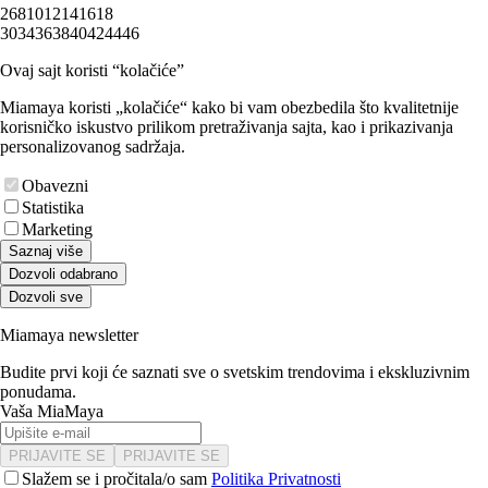
2
6
8
10
12
14
16
18
30
34
36
38
40
42
44
46
Ovaj sajt koristi “kolačiće”
Miamaya koristi „kolačiće“ kako bi vam obezbedila što kvalitetnije
korisničko iskustvo prilikom pretraživanja sajta, kao i prikazivanja
personalizovanog sadržaja.
Obavezni
Statistika
Marketing
Saznaj više
Dozvoli odabrano
Dozvoli sve
Miamaya newsletter
Budite prvi koji će saznati sve o svetskim trendovima i ekskluzivnim
ponudama.
Vaša MiaMaya
PRIJAVITE SE
PRIJAVITE SE
Slažem se i pročitala/o sam
Politika Privatnosti