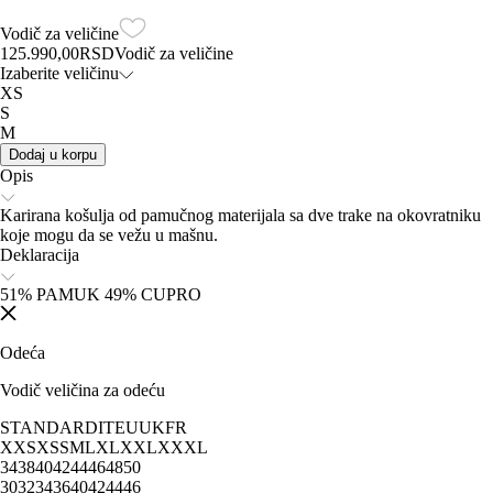
Vodič za veličine
125.990,00
RSD
Vodič za veličine
Izaberite veličinu
XS
S
M
Dodaj u korpu
Opis
Karirana košulja od pamučnog materijala sa dve trake na okovratniku
koje mogu da se vežu u mašnu.
Deklaracija
51% PAMUK 49% CUPRO
Odeća
Vodič veličina za odeću
STANDARD
IT
EU
UK
FR
XXS
XS
S
M
L
XL
XXL
XXXL
34
38
40
42
44
46
48
50
30
32
34
36
40
42
44
46