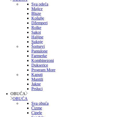
Sva odeća
Majice
Bluze
Košulje
Džemperi
Rolke
Sakoi
Haljine
Suknje
Šortsevi
Pantalone
Farmerke
Kombinezoni
Dukserice
Program More
Kaputi
Mantili
Jakne
Prsluci
OBUĆA
OBUĆA
Sva obuća
Čizme
Cipele