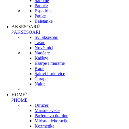
Sandale
Papuče
Espadrile
Patike
Baletanke
AKSESOARI
AKSESOARI
Svi aksesoari
Tašne
Novčanici
Naočare
Kaiševi
Ešarpe i marame
Kape
Šalovi i rukavice
Čarape
Nakit
HOME
HOME
Difuzeri
Mirisne sveće
Parfemi za tkanine
Mirisne dekoracije
Kozmetika