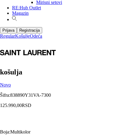
Mirisni setovi
RE:Hub Outlet
Magazin
Prijava
Registracija
Regular
Košulje
Odeća
košulja
Novo
Šifra
:
838890Y31VA-7300
125.990,00
RSD
Boja
:
Multikolor