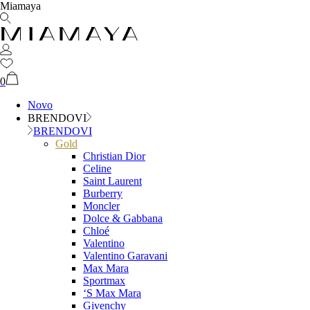
Miamaya
0
Novo
BRENDOVI
BRENDOVI
Gold
Christian Dior
Celine
Saint Laurent
Burberry
Moncler
Dolce & Gabbana
Chloé
Valentino
Valentino Garavani
Max Mara
Sportmax
‘S Max Mara
Givenchy