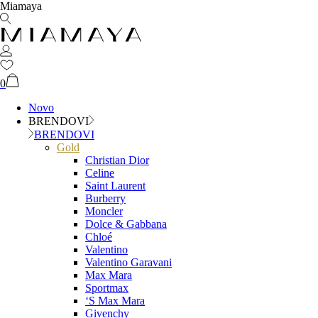
Miamaya
0
Novo
BRENDOVI
BRENDOVI
Gold
Christian Dior
Celine
Saint Laurent
Burberry
Moncler
Dolce & Gabbana
Chloé
Valentino
Valentino Garavani
Max Mara
Sportmax
‘S Max Mara
Givenchy