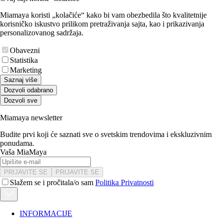
Miamaya koristi „kolačiće“ kako bi vam obezbedila što kvalitetnije
korisničko iskustvo prilikom pretraživanja sajta, kao i prikazivanja
personalizovanog sadržaja.
Obavezni
Statistika
Marketing
Saznaj više
Dozvoli odabrano
Dozvoli sve
Miamaya newsletter
Budite prvi koji će saznati sve o svetskim trendovima i ekskluzivnim
ponudama.
Vaša MiaMaya
PRIJAVITE SE
PRIJAVITE SE
Slažem se i pročitala/o sam
Politika Privatnosti
INFORMACIJE