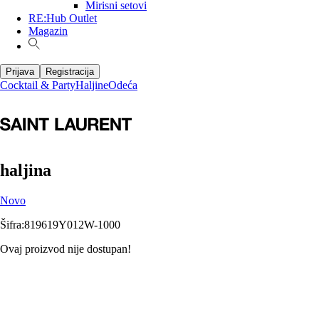
Mirisni setovi
RE:Hub Outlet
Magazin
Prijava
Registracija
Cocktail & Party
Haljine
Odeća
haljina
Novo
Šifra
:
819619Y012W-1000
Ovaj proizvod nije dostupan!