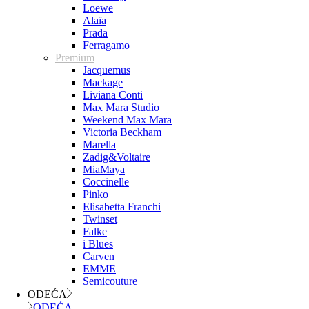
Loewe
Alaïa
Prada
Ferragamo
Premium
Jacquemus
Mackage
Liviana Conti
Max Mara Studio
Weekend Max Mara
Victoria Beckham
Marella
Zadig&Voltaire
MiaMaya
Coccinelle
Pinko
Elisabetta Franchi
Twinset
Falke
i Blues
Carven
EMME
Semicouture
ODEĆA
ODEĆA