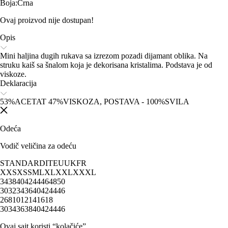
Boja
:
Crna
Ovaj proizvod nije dostupan!
Opis
Mini haljina dugih rukava sa izrezom pozadi dijamant oblika. Na
struku kaiš sa šnalom koja je dekorisana kristalima. Podstava je od
viskoze.
Deklaracija
53%ACETAT 47%VISKOZA, POSTAVA - 100%SVILA
Odeća
Vodič veličina za odeću
STANDARD
IT
EU
UK
FR
XXS
XS
S
M
L
XL
XXL
XXXL
34
38
40
42
44
46
48
50
30
32
34
36
40
42
44
46
2
6
8
10
12
14
16
18
30
34
36
38
40
42
44
46
Ovaj sajt koristi “kolačiće”