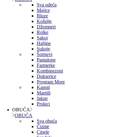
Sva odeća
Majice
Bluze
Košulje
Džemperi
Rolke
Sakoi
Haljine
Suknje
Šortsevi
Pantalone
Farmerke
Kombinezoni
Dukserice
Program More
Kaputi
Mantili
Jakne
Prsluci
OBUĆA
OBUĆA
Sva obuća
Čizme
Cipele