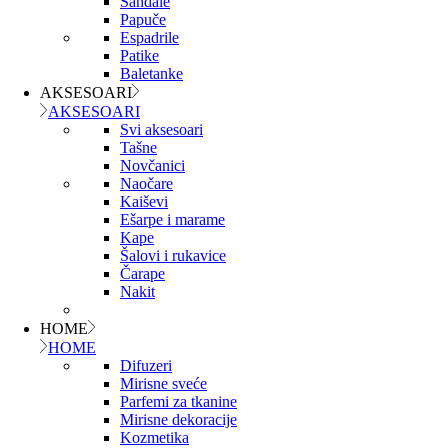
Sandale
Papuče
Espadrile
Patike
Baletanke
AKSESOARI
AKSESOARI
Svi aksesoari
Tašne
Novčanici
Naočare
Kaiševi
Ešarpe i marame
Kape
Šalovi i rukavice
Čarape
Nakit
HOME
HOME
Difuzeri
Mirisne sveće
Parfemi za tkanine
Mirisne dekoracije
Kozmetika