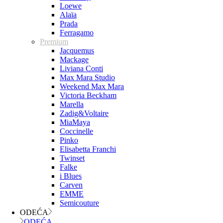
Loewe
Alaïa
Prada
Ferragamo
Premium
Jacquemus
Mackage
Liviana Conti
Max Mara Studio
Weekend Max Mara
Victoria Beckham
Marella
Zadig&Voltaire
MiaMaya
Coccinelle
Pinko
Elisabetta Franchi
Twinset
Falke
i Blues
Carven
EMME
Semicouture
ODEĆA
ODEĆA