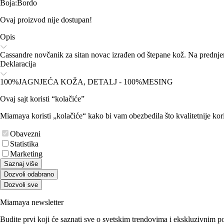
Boja
:
Bordo
Ovaj proizvod nije dostupan!
Opis
Cassandre novčanik za sitan novac izrađen od štepane kož. Na prednj
Deklaracija
100%JAGNJEĆA KOŽA, DETALJ - 100%MESING
Ovaj sajt koristi “kolačiće”
Miamaya koristi „kolačiće“ kako bi vam obezbedila što kvalitetnije kori
Obavezni
Statistika
Marketing
Saznaj više
Dozvoli odabrano
Dozvoli sve
Miamaya newsletter
Budite prvi koji će saznati sve o svetskim trendovima i ekskluzivnim 