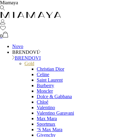
Miamaya
0
Novo
BRENDOVI
BRENDOVI
Gold
Christian Dior
Celine
Saint Laurent
Burberry
Moncler
Dolce & Gabbana
Chloé
Valentino
Valentino Garavani
Max Mara
Sportmax
‘S Max Mara
Givenchy