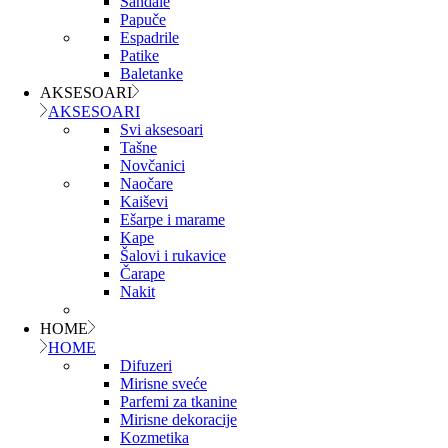
Sandale
Papuče
Espadrile
Patike
Baletanke
AKSESOARI
AKSESOARI
Svi aksesoari
Tašne
Novčanici
Naočare
Kaiševi
Ešarpe i marame
Kape
Šalovi i rukavice
Čarape
Nakit
HOME
HOME
Difuzeri
Mirisne sveće
Parfemi za tkanine
Mirisne dekoracije
Kozmetika