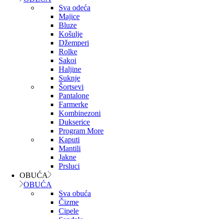
Sva odeća
Majice
Bluze
Košulje
Džemperi
Rolke
Sakoi
Haljine
Suknje
Šortsevi
Pantalone
Farmerke
Kombinezoni
Dukserice
Program More
Kaputi
Mantili
Jakne
Prsluci
OBUĆA
OBUĆA
Sva obuća
Čizme
Cipele