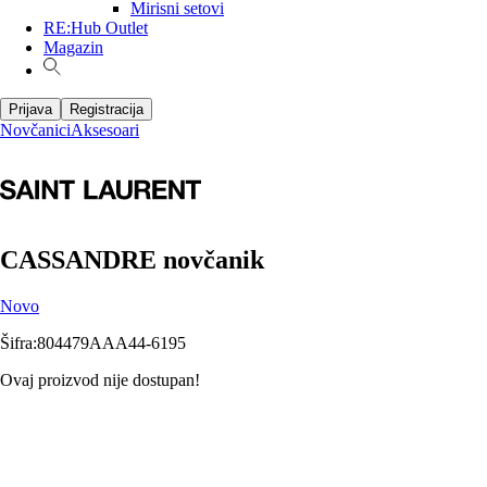
Mirisni setovi
RE:Hub Outlet
Magazin
Prijava
Registracija
Novčanici
Aksesoari
CASSANDRE novčanik
Novo
Šifra
:
804479AAA44-6195
Ovaj proizvod nije dostupan!