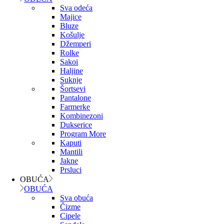
Sva odeća
Majice
Bluze
Košulje
Džemperi
Rolke
Sakoi
Haljine
Suknje
Šortsevi
Pantalone
Farmerke
Kombinezoni
Dukserice
Program More
Kaputi
Mantili
Jakne
Prsluci
OBUĆA
OBUĆA
Sva obuća
Čizme
Cipele