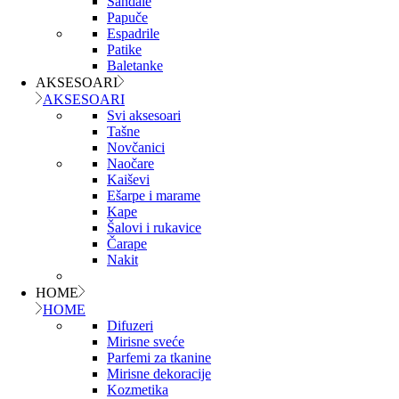
Sandale
Papuče
Espadrile
Patike
Baletanke
AKSESOARI
AKSESOARI
Svi aksesoari
Tašne
Novčanici
Naočare
Kaiševi
Ešarpe i marame
Kape
Šalovi i rukavice
Čarape
Nakit
HOME
HOME
Difuzeri
Mirisne sveće
Parfemi za tkanine
Mirisne dekoracije
Kozmetika