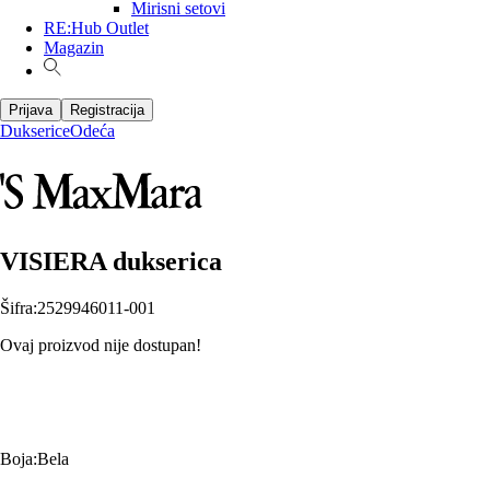
Mirisni setovi
RE:Hub Outlet
Magazin
Prijava
Registracija
Dukserice
Odeća
VISIERA dukserica
Šifra
:
2529946011-001
Ovaj proizvod nije dostupan!
Boja
:
Bela