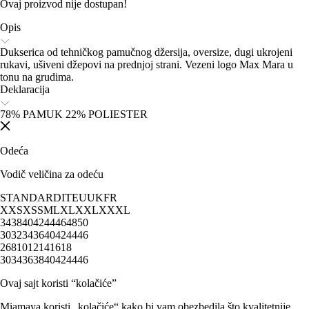
Ovaj proizvod nije dostupan!
Opis
Dukserica od tehničkog pamučnog džersija, oversize, dugi ukrojeni
rukavi, ušiveni džepovi na prednjoj strani. Vezeni logo Max Mara u
tonu na grudima.
Deklaracija
78% PAMUK 22% POLIESTER
Odeća
Vodič veličina za odeću
STANDARD
IT
EU
UK
FR
XXS
XS
S
M
L
XL
XXL
XXXL
34
38
40
42
44
46
48
50
30
32
34
36
40
42
44
46
2
6
8
10
12
14
16
18
30
34
36
38
40
42
44
46
Ovaj sajt koristi “kolačiće”
Miamaya koristi „kolačiće“ kako bi vam obezbedila što kvalitetnije