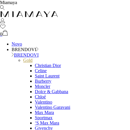
Miamaya
0
Novo
BRENDOVI
BRENDOVI
Gold
Christian Dior
Celine
Saint Laurent
Burberry
Moncler
Dolce & Gabbana
Chloé
Valentino
Valentino Garavani
Max Mara
Sportmax
‘S Max Mara
Givenchy