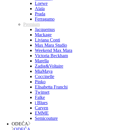
Loewe
Alaïa
Prada
Ferragamo
Premium
Jacquemus
Mackage
Liviana Conti
Max Mara Studio
Weekend Max Mara
Victoria Beckham
Marella
Zadig&Voltaire
MiaMaya
Coccinelle
Pinko
Elisabetta Franchi
Twinset
Falke
i Blues
Carven
EMME
Semicouture
ODEĆA
ODEĆA