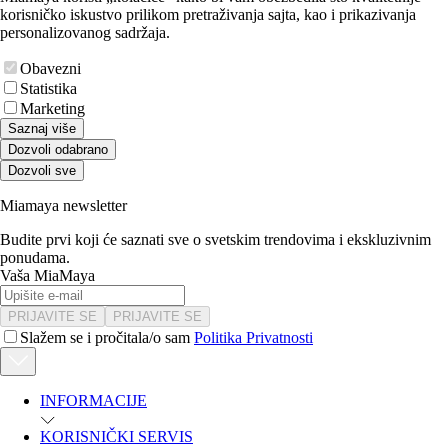
korisničko iskustvo prilikom pretraživanja sajta, kao i prikazivanja
personalizovanog sadržaja.
Obavezni
Statistika
Marketing
Saznaj više
Dozvoli odabrano
Dozvoli sve
Miamaya newsletter
Budite prvi koji će saznati sve o svetskim trendovima i ekskluzivnim
ponudama.
Vaša MiaMaya
PRIJAVITE SE
PRIJAVITE SE
Slažem se i pročitala/o sam
Politika Privatnosti
INFORMACIJE
KORISNIČKI SERVIS