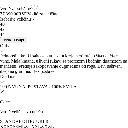
Vodič za veličine
77.390,00
RSD
Vodič za veličine
Izaberite veličinu
40
42
44
Dodaj u korpu
Opis
Jednoredni kratki sako sa kutijastim krojem od ručno šivene, čiste
vune. Mala kragna, ušiveni rukavi sa prorezom i bočnim dugmetom na
manžetni. Prednje zakopčavanje dugmadima od roga. Levi našiveni
džep na grudima. Bez postave.
Deklaracija
100% VUNA, POSTAVA - 100% SVILA
Odeća
Vodič veličina za odeću
STANDARD
IT
EU
UK
FR
XXS
XS
S
M
L
XL
XXL
XXXL