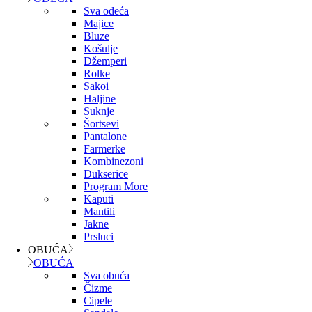
Sva odeća
Majice
Bluze
Košulje
Džemperi
Rolke
Sakoi
Haljine
Suknje
Šortsevi
Pantalone
Farmerke
Kombinezoni
Dukserice
Program More
Kaputi
Mantili
Jakne
Prsluci
OBUĆA
OBUĆA
Sva obuća
Čizme
Cipele