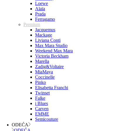
Loewe
Alaïa
Prada
Ferragamo
Premium
Jacquemus
Mackage
Liviana Conti
Max Mara Studio
Weekend Max Mara
Victoria Beckham
Marella
Zadig&Voltaire
MiaMaya
Coccinelle
Pinko
Elisabetta Franchi
Twinset
Falke
i Blues
Carven
EMME
Semicouture
ODEĆA
ODEĆA