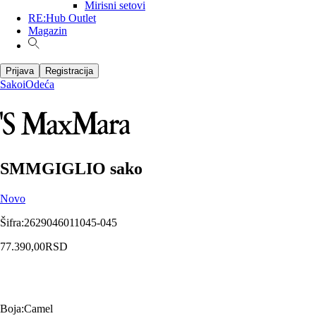
Mirisni setovi
RE:Hub Outlet
Magazin
Prijava
Registracija
Sakoi
Odeća
SMMGIGLIO sako
Novo
Šifra
:
2629046011045-045
77.390,00
RSD
Boja
:
Camel