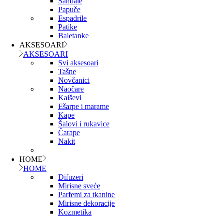
Sandale
Papuče
Espadrile
Patike
Baletanke
AKSESOARI
AKSESOARI
Svi aksesoari
Tašne
Novčanici
Naočare
Kaiševi
Ešarpe i marame
Kape
Šalovi i rukavice
Čarape
Nakit
HOME
HOME
Difuzeri
Mirisne sveće
Parfemi za tkanine
Mirisne dekoracije
Kozmetika