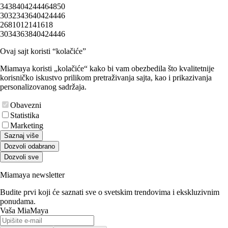
34
38
40
42
44
46
48
50
30
32
34
36
40
42
44
46
2
6
8
10
12
14
16
18
30
34
36
38
40
42
44
46
Ovaj sajt koristi “kolačiće”
Miamaya koristi „kolačiće“ kako bi vam obezbedila što kvalitetnije
korisničko iskustvo prilikom pretraživanja sajta, kao i prikazivanja
personalizovanog sadržaja.
Obavezni
Statistika
Marketing
Saznaj više
Dozvoli odabrano
Dozvoli sve
Miamaya newsletter
Budite prvi koji će saznati sve o svetskim trendovima i ekskluzivnim
ponudama.
Vaša MiaMaya