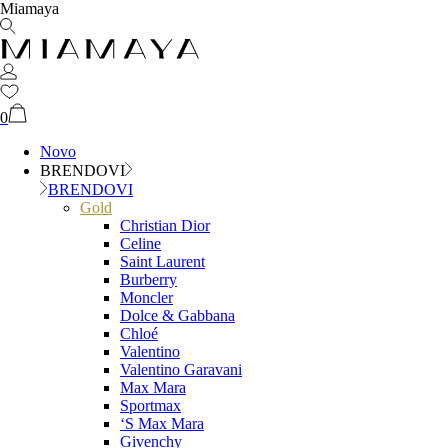
Miamaya
0
Novo
BRENDOVI
BRENDOVI
Gold
Christian Dior
Celine
Saint Laurent
Burberry
Moncler
Dolce & Gabbana
Chloé
Valentino
Valentino Garavani
Max Mara
Sportmax
‘S Max Mara
Givenchy