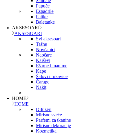
Sandale
Papuče
Espadrile
Patike
Baletanke
AKSESOARI
AKSESOARI
Svi aksesoari
Tašne
Novčanici
Naočare
Kaiševi
Ešarpe i marame
Kape
Šalovi i rukavice
Čarape
Nakit
HOME
HOME
Difuzeri
Mirisne sveće
Parfemi za tkanine
Mirisne dekoracije
Kozmetika