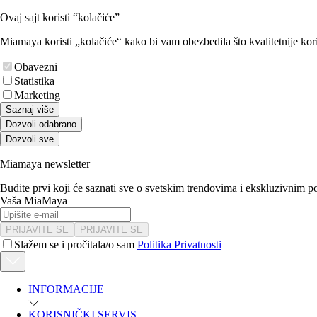
Ovaj sajt koristi “kolačiće”
Miamaya koristi „kolačiće“ kako bi vam obezbedila što kvalitetnije kori
Obavezni
Statistika
Marketing
Saznaj više
Dozvoli odabrano
Dozvoli sve
Miamaya newsletter
Budite prvi koji će saznati sve o svetskim trendovima i ekskluzivnim 
Vaša MiaMaya
PRIJAVITE SE
PRIJAVITE SE
Slažem se i pročitala/o sam
Politika Privatnosti
INFORMACIJE
KORISNIČKI SERVIS