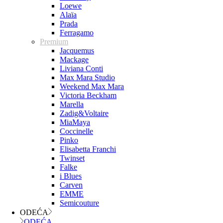
Loewe
Alaïa
Prada
Ferragamo
Premium
Jacquemus
Mackage
Liviana Conti
Max Mara Studio
Weekend Max Mara
Victoria Beckham
Marella
Zadig&Voltaire
MiaMaya
Coccinelle
Pinko
Elisabetta Franchi
Twinset
Falke
i Blues
Carven
EMME
Semicouture
ODEĆA
ODEĆA