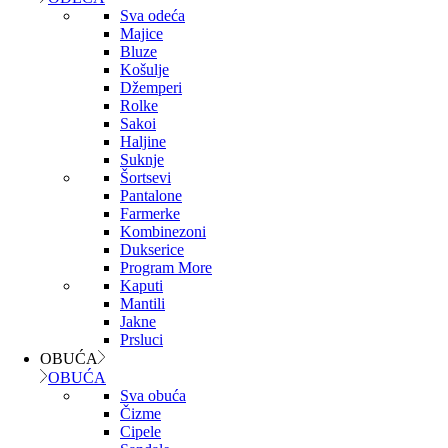
Sva odeća
Majice
Bluze
Košulje
Džemperi
Rolke
Sakoi
Haljine
Suknje
Šortsevi
Pantalone
Farmerke
Kombinezoni
Dukserice
Program More
Kaputi
Mantili
Jakne
Prsluci
OBUĆA
OBUĆA
Sva obuća
Čizme
Cipele