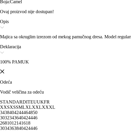
Boja
:
Camel
Ovaj proizvod nije dostupan!
Opis
Majica sa okruglim izrezom od mekog pamučnog dresa. Model regularnog
Deklaracija
100% PAMUK
Odeća
Vodič veličina za odeću
STANDARD
IT
EU
UK
FR
XXS
XS
S
M
L
XL
XXL
XXXL
34
38
40
42
44
46
48
50
30
32
34
36
40
42
44
46
2
6
8
10
12
14
16
18
30
34
36
38
40
42
44
46