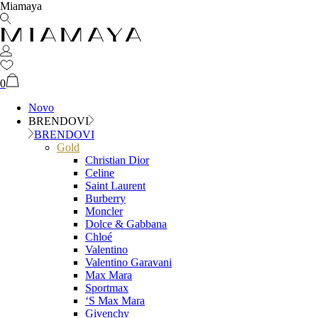
Miamaya
0
Novo
BRENDOVI
BRENDOVI
Gold
Christian Dior
Celine
Saint Laurent
Burberry
Moncler
Dolce & Gabbana
Chloé
Valentino
Valentino Garavani
Max Mara
Sportmax
‘S Max Mara
Givenchy