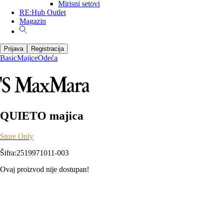
Mirisni setovi
RE:Hub Outlet
Magazin
Prijava
Registracija
Basic
Majice
Odeća
QUIETO majica
Store Only
Šifra
:
2519971011-003
Ovaj proizvod nije dostupan!