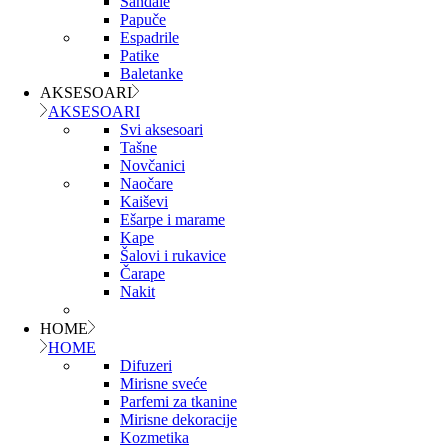
Sandale
Papuče
Espadrile
Patike
Baletanke
AKSESOARI
AKSESOARI
Svi aksesoari
Tašne
Novčanici
Naočare
Kaiševi
Ešarpe i marame
Kape
Šalovi i rukavice
Čarape
Nakit
HOME
HOME
Difuzeri
Mirisne sveće
Parfemi za tkanine
Mirisne dekoracije
Kozmetika