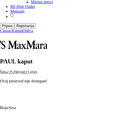
Mirisni setovi
RE:Hub Outlet
Magazin
Prijava
Registracija
Classic
Kaputi
Odeća
PAUL kaput
Šifra
:
2529016021-050
Ovaj proizvod nije dostupan!
Boja
:
Siva