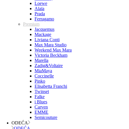
Loewe
Alaïa
Prada
Ferragamo
Premium
Jacquemus
Mackage
Liviana Conti
Max Mara Studio
Weekend Max Mara
Victoria Beckham
Marella
Zadig&Voltaire
MiaMaya
Coccinelle
Pinko
Elisabetta Franchi
Twinset
Falke
i Blues
Carven
EMME
Semicouture
ODEĆA
ODEĆA