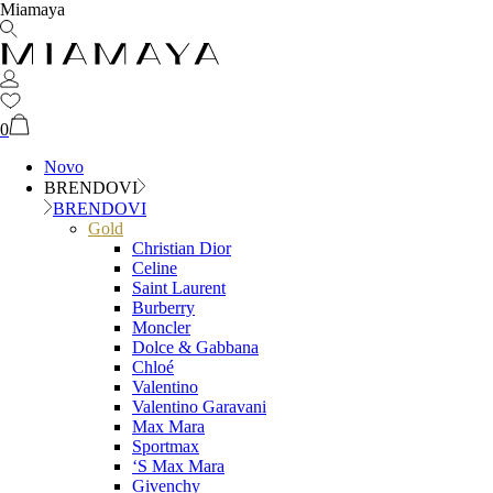
Miamaya
0
Novo
BRENDOVI
BRENDOVI
Gold
Christian Dior
Celine
Saint Laurent
Burberry
Moncler
Dolce & Gabbana
Chloé
Valentino
Valentino Garavani
Max Mara
Sportmax
‘S Max Mara
Givenchy