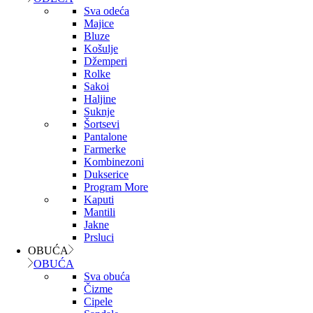
Sva odeća
Majice
Bluze
Košulje
Džemperi
Rolke
Sakoi
Haljine
Suknje
Šortsevi
Pantalone
Farmerke
Kombinezoni
Dukserice
Program More
Kaputi
Mantili
Jakne
Prsluci
OBUĆA
OBUĆA
Sva obuća
Čizme
Cipele