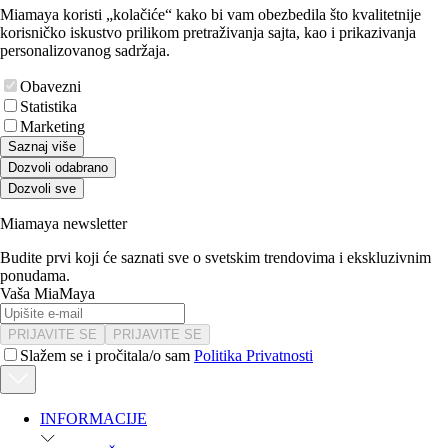
Miamaya koristi „kolačiće“ kako bi vam obezbedila što kvalitetnije
korisničko iskustvo prilikom pretraživanja sajta, kao i prikazivanja
personalizovanog sadržaja.
Obavezni
Statistika
Marketing
Saznaj više
Dozvoli odabrano
Dozvoli sve
Miamaya newsletter
Budite prvi koji će saznati sve o svetskim trendovima i ekskluzivnim
ponudama.
Vaša MiaMaya
PRIJAVITE SE
PRIJAVITE SE
Slažem se i pročitala/o sam
Politika Privatnosti
INFORMACIJE