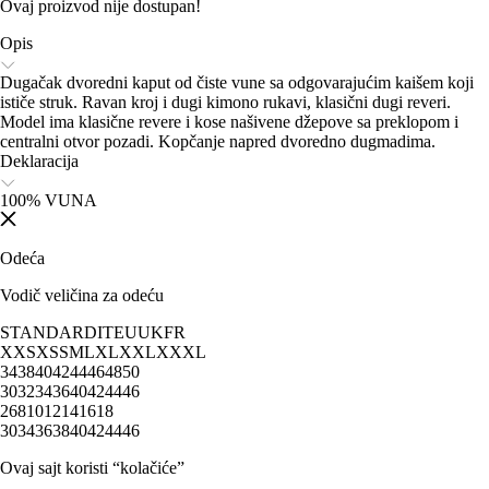
Ovaj proizvod nije dostupan!
Opis
Dugačak dvoredni kaput od čiste vune sa odgovarajućim kaišem koji
ističe struk. Ravan kroj i dugi kimono rukavi, klasični dugi reveri.
Model ima klasične revere i kose našivene džepove sa preklopom i
centralni otvor pozadi. Kopčanje napred dvoredno dugmadima.
Deklaracija
100% VUNA
Odeća
Vodič veličina za odeću
STANDARD
IT
EU
UK
FR
XXS
XS
S
M
L
XL
XXL
XXXL
34
38
40
42
44
46
48
50
30
32
34
36
40
42
44
46
2
6
8
10
12
14
16
18
30
34
36
38
40
42
44
46
Ovaj sajt koristi “kolačiće”