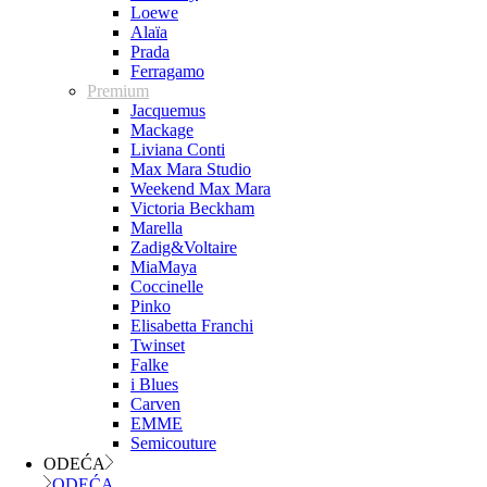
Loewe
Alaïa
Prada
Ferragamo
Premium
Jacquemus
Mackage
Liviana Conti
Max Mara Studio
Weekend Max Mara
Victoria Beckham
Marella
Zadig&Voltaire
MiaMaya
Coccinelle
Pinko
Elisabetta Franchi
Twinset
Falke
i Blues
Carven
EMME
Semicouture
ODEĆA
ODEĆA