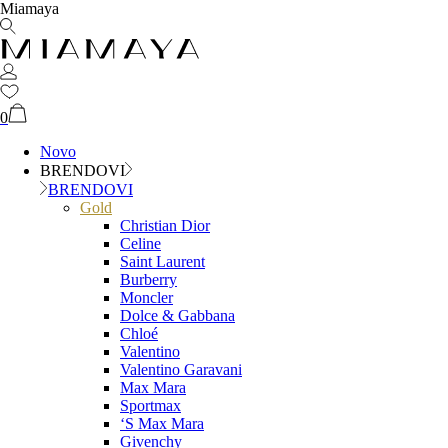
Miamaya
0
Novo
BRENDOVI
BRENDOVI
Gold
Christian Dior
Celine
Saint Laurent
Burberry
Moncler
Dolce & Gabbana
Chloé
Valentino
Valentino Garavani
Max Mara
Sportmax
‘S Max Mara
Givenchy