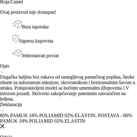
Boja
:
Camel
Ovaj proizvod nije dostupan!
Brza isporuka
Sigurna kupovina
Jednostavan povrat
Opis
Dugačka haljina bez rukava od rastegljivog pamučnog poplina, široke
siluete sa naboranom suknjom, okovratnikom i horizontalnim šavom u
struku. Polupostavljeni model sa bočnim umetnutim džepovima i V
izrezom pozadi. Skriveno zakopčavanje patentnim zatvaračem na
leđima.
Deklaracija
80% PAMUK 18% POLIAMID 02% ELASTIN, POSTAVA - 80%
PAMUK 18% POLIAMID 02% ELASTIN