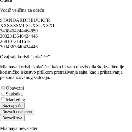
Odeća
Vodič veličina za odeću
STANDARD
IT
EU
UK
FR
XXS
XS
S
M
L
XL
XXL
XXXL
34
38
40
42
44
46
48
50
30
32
34
36
40
42
44
46
2
6
8
10
12
14
16
18
30
34
36
38
40
42
44
46
Ovaj sajt koristi “kolačiće”
Miamaya koristi „kolačiće“ kako bi vam obezbedila što kvalitetnije
korisničko iskustvo prilikom pretraživanja sajta, kao i prikazivanja
personalizovanog sadržaja.
Obavezni
Statistika
Marketing
Saznaj više
Dozvoli odabrano
Dozvoli sve
Miamaya newsletter