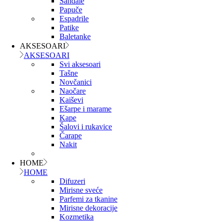
Sandale
Papuče
Espadrile
Patike
Baletanke
AKSESOARI
AKSESOARI
Svi aksesoari
Tašne
Novčanici
Naočare
Kaiševi
Ešarpe i marame
Kape
Šalovi i rukavice
Čarape
Nakit
HOME
HOME
Difuzeri
Mirisne sveće
Parfemi za tkanine
Mirisne dekoracije
Kozmetika