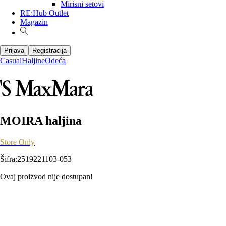
Mirisni setovi
RE:Hub Outlet
Magazin
Prijava
Registracija
Casual
Haljine
Odeća
MOIRA haljina
Store Only
Šifra
:
2519221103-053
Ovaj proizvod nije dostupan!