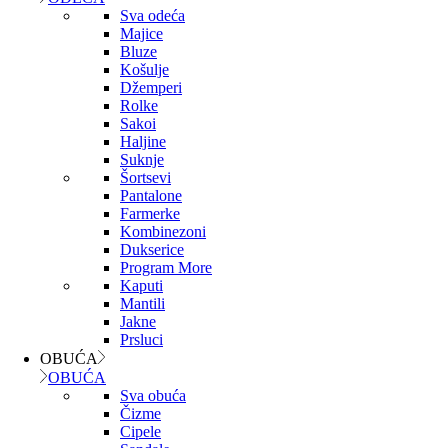
Sva odeća
Majice
Bluze
Košulje
Džemperi
Rolke
Sakoi
Haljine
Suknje
Šortsevi
Pantalone
Farmerke
Kombinezoni
Dukserice
Program More
Kaputi
Mantili
Jakne
Prsluci
OBUĆA
OBUĆA
Sva obuća
Čizme
Cipele