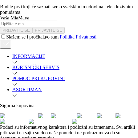
Budite prvi koji će saznati sve o svetskim trendovima i ekskluzivnim
ponudama.
Vaša MiaMaya
PRIJAVITE SE
PRIJAVITE SE
Slažem se i pročitala/o sam
Politika Privatnosti
INFORMACIJE
KORISNIČKI SERVIS
POMOĆ PRI KUPOVINI
ASORTIMAN
Sigurna kupovina
Podaci su informativnog karaktera i podložni su izmenama. Svi artikli
prikazani na sajtu su deo naše ponude i ne podrazumeva da su