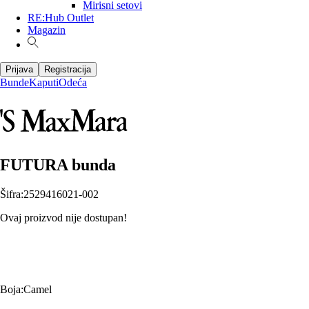
Mirisni setovi
RE:Hub Outlet
Magazin
Prijava
Registracija
Bunde
Kaputi
Odeća
FUTURA bunda
Šifra
:
2529416021-002
Ovaj proizvod nije dostupan!
Boja
:
Camel