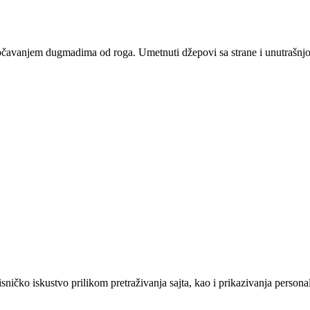
čavanjem dugmadima od roga. Umetnuti džepovi sa strane i unutrašnjo
sničko iskustvo prilikom pretraživanja sajta, kao i prikazivanja persona