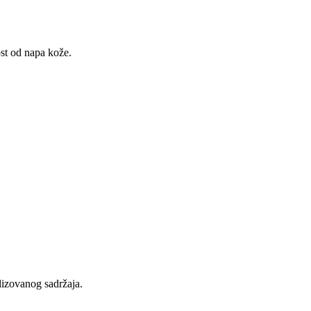
st od napa kože.
lizovanog sadržaja.