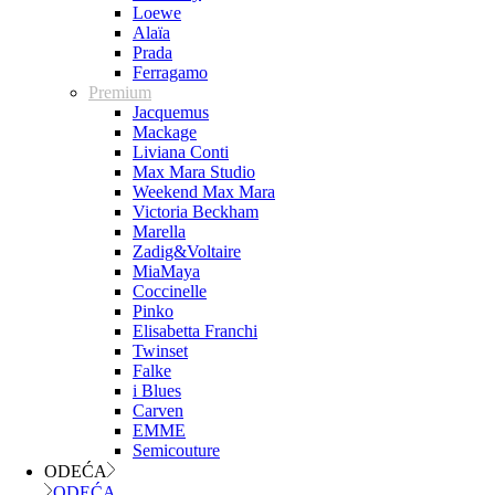
Loewe
Alaïa
Prada
Ferragamo
Premium
Jacquemus
Mackage
Liviana Conti
Max Mara Studio
Weekend Max Mara
Victoria Beckham
Marella
Zadig&Voltaire
MiaMaya
Coccinelle
Pinko
Elisabetta Franchi
Twinset
Falke
i Blues
Carven
EMME
Semicouture
ODEĆA
ODEĆA