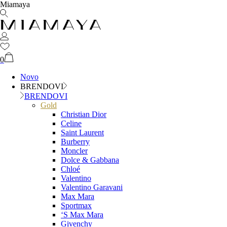
Miamaya
0
Novo
BRENDOVI
BRENDOVI
Gold
Christian Dior
Celine
Saint Laurent
Burberry
Moncler
Dolce & Gabbana
Chloé
Valentino
Valentino Garavani
Max Mara
Sportmax
‘S Max Mara
Givenchy