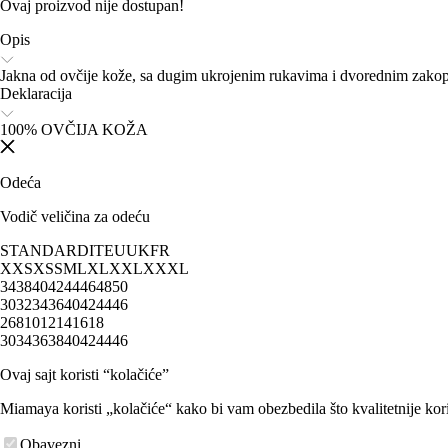
Ovaj proizvod nije dostupan!
Opis
Jakna od ovčije kože, sa dugim ukrojenim rukavima i dvorednim zakop
Deklaracija
100% OVČIJA KOŽA
Odeća
Vodič veličina za odeću
STANDARD
IT
EU
UK
FR
XXS
XS
S
M
L
XL
XXL
XXXL
34
38
40
42
44
46
48
50
30
32
34
36
40
42
44
46
2
6
8
10
12
14
16
18
30
34
36
38
40
42
44
46
Ovaj sajt koristi “kolačiće”
Miamaya koristi „kolačiće“ kako bi vam obezbedila što kvalitetnije kori
Obavezni