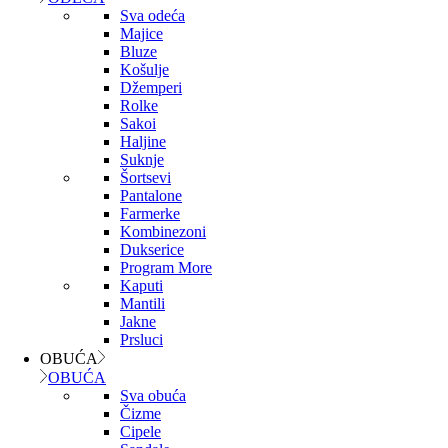
Sva odeća
Majice
Bluze
Košulje
Džemperi
Rolke
Sakoi
Haljine
Suknje
Šortsevi
Pantalone
Farmerke
Kombinezoni
Dukserice
Program More
Kaputi
Mantili
Jakne
Prsluci
OBUĆA
OBUĆA
Sva obuća
Čizme
Cipele