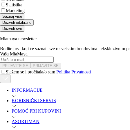
Statistika
Marketing
Saznaj više
Dozvoli odabrano
Dozvoli sve
Miamaya newsletter
Budite prvi koji će saznati sve o svetskim trendovima i ekskluzivnim 
Vaša MiaMaya
PRIJAVITE SE
PRIJAVITE SE
Slažem se i pročitala/o sam
Politika Privatnosti
INFORMACIJE
KORISNIČKI SERVIS
POMOĆ PRI KUPOVINI
ASORTIMAN