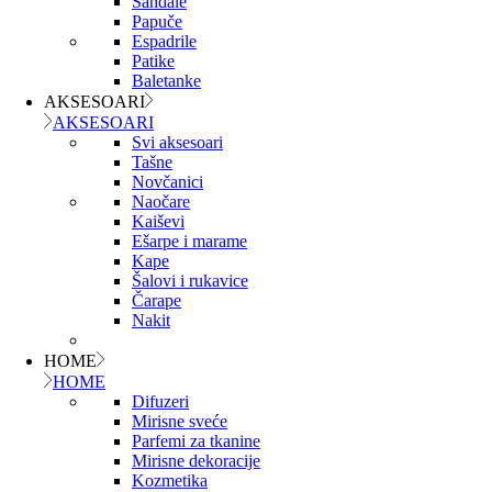
Sandale
Papuče
Espadrile
Patike
Baletanke
AKSESOARI
AKSESOARI
Svi aksesoari
Tašne
Novčanici
Naočare
Kaiševi
Ešarpe i marame
Kape
Šalovi i rukavice
Čarape
Nakit
HOME
HOME
Difuzeri
Mirisne sveće
Parfemi za tkanine
Mirisne dekoracije
Kozmetika