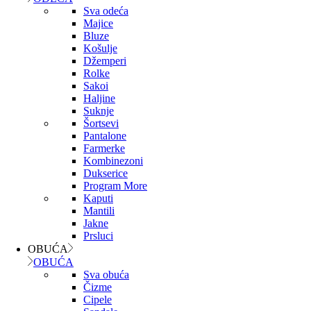
Sva odeća
Majice
Bluze
Košulje
Džemperi
Rolke
Sakoi
Haljine
Suknje
Šortsevi
Pantalone
Farmerke
Kombinezoni
Dukserice
Program More
Kaputi
Mantili
Jakne
Prsluci
OBUĆA
OBUĆA
Sva obuća
Čizme
Cipele