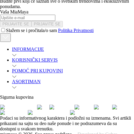
Budite prvi koji će saznati sve o svetskim trendovima i ekskluzivnim
ponudama.
Vaša MiaMaya
PRIJAVITE SE
PRIJAVITE SE
Slažem se i pročitala/o sam
Politika Privatnosti
INFORMACIJE
KORISNIČKI SERVIS
POMOĆ PRI KUPOVINI
ASORTIMAN
Sigurna kupovina
Podaci su informativnog karaktera i podložni su izmenama. Svi artikli
prikazani na sajtu su deo naše ponude i ne podrazumeva da su
dostupni u svakom trenutku.