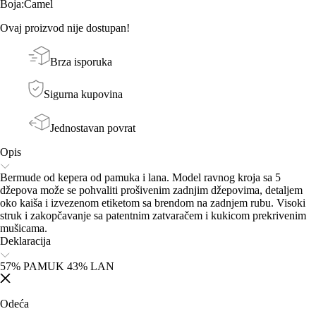
Boja
:
Camel
Ovaj proizvod nije dostupan!
Brza isporuka
Sigurna kupovina
Jednostavan povrat
Opis
Bermude od kepera od pamuka i lana. Model ravnog kroja sa 5
džepova može se pohvaliti prošivenim zadnjim džepovima, detaljem
oko kaiša i izvezenom etiketom sa brendom na zadnjem rubu. Visoki
struk i zakopčavanje sa patentnim zatvaračem i kukicom prekrivenim
mušicama.
Deklaracija
57% PAMUK 43% LAN
Odeća