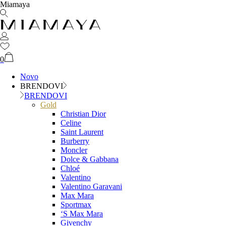
Miamaya
0
Novo
BRENDOVI
BRENDOVI
Gold
Christian Dior
Celine
Saint Laurent
Burberry
Moncler
Dolce & Gabbana
Chloé
Valentino
Valentino Garavani
Max Mara
Sportmax
‘S Max Mara
Givenchy