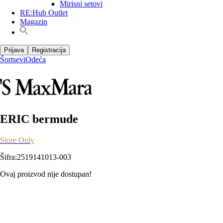
Mirisni setovi
RE:Hub Outlet
Magazin
Prijava
Registracija
Šortsevi
Odeća
ERIC bermude
Store Only
Šifra
:
2519141013-003
Ovaj proizvod nije dostupan!