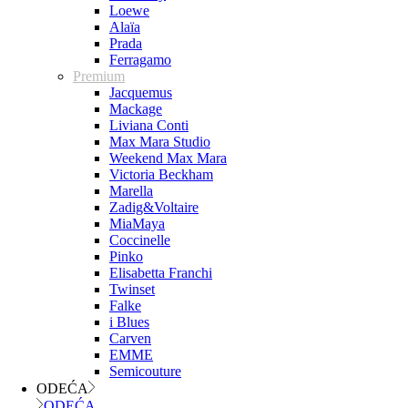
Loewe
Alaïa
Prada
Ferragamo
Premium
Jacquemus
Mackage
Liviana Conti
Max Mara Studio
Weekend Max Mara
Victoria Beckham
Marella
Zadig&Voltaire
MiaMaya
Coccinelle
Pinko
Elisabetta Franchi
Twinset
Falke
i Blues
Carven
EMME
Semicouture
ODEĆA
ODEĆA