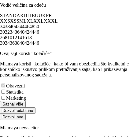
Vodič veličina za odeću
STANDARD
IT
EU
UK
FR
XXS
XS
S
M
L
XL
XXL
XXXL
34
38
40
42
44
46
48
50
30
32
34
36
40
42
44
46
2
6
8
10
12
14
16
18
30
34
36
38
40
42
44
46
Ovaj sajt koristi “kolačiće”
Miamaya koristi „kolačiće“ kako bi vam obezbedila što kvalitetnije
korisničko iskustvo prilikom pretraživanja sajta, kao i prikazivanja
personalizovanog sadržaja.
Obavezni
Statistika
Marketing
Saznaj više
Dozvoli odabrano
Dozvoli sve
Miamaya newsletter