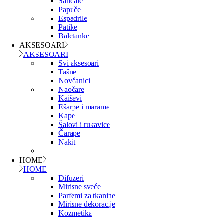
Sandale
Papuče
Espadrile
Patike
Baletanke
AKSESOARI
AKSESOARI
Svi aksesoari
Tašne
Novčanici
Naočare
Kaiševi
Ešarpe i marame
Kape
Šalovi i rukavice
Čarape
Nakit
HOME
HOME
Difuzeri
Mirisne sveće
Parfemi za tkanine
Mirisne dekoracije
Kozmetika