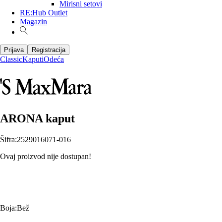
Mirisni setovi
RE:Hub Outlet
Magazin
Prijava
Registracija
Classic
Kaputi
Odeća
ARONA kaput
Šifra
:
2529016071-016
Ovaj proizvod nije dostupan!
Boja
:
Bež