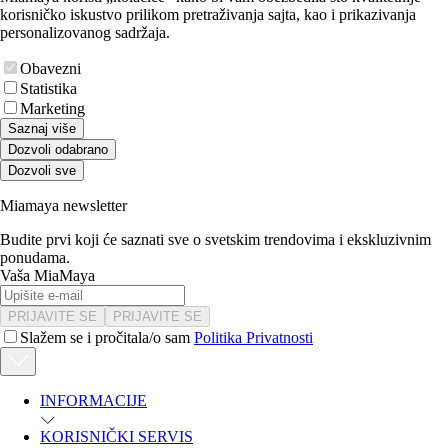
korisničko iskustvo prilikom pretraživanja sajta, kao i prikazivanja
personalizovanog sadržaja.
Obavezni
Statistika
Marketing
Saznaj više
Dozvoli odabrano
Dozvoli sve
Miamaya newsletter
Budite prvi koji će saznati sve o svetskim trendovima i ekskluzivnim
ponudama.
Vaša MiaMaya
PRIJAVITE SE
PRIJAVITE SE
Slažem se i pročitala/o sam
Politika Privatnosti
INFORMACIJE
KORISNIČKI SERVIS