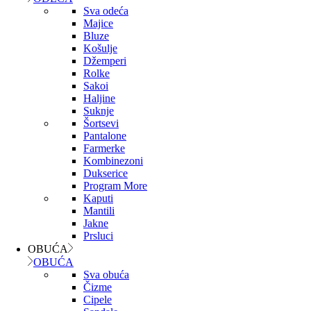
Sva odeća
Majice
Bluze
Košulje
Džemperi
Rolke
Sakoi
Haljine
Suknje
Šortsevi
Pantalone
Farmerke
Kombinezoni
Dukserice
Program More
Kaputi
Mantili
Jakne
Prsluci
OBUĆA
OBUĆA
Sva obuća
Čizme
Cipele