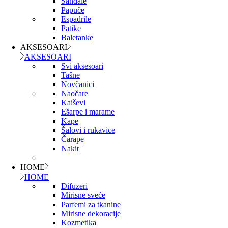
Sandale
Papuče
Espadrile
Patike
Baletanke
AKSESOARI
AKSESOARI
Svi aksesoari
Tašne
Novčanici
Naočare
Kaiševi
Ešarpe i marame
Kape
Šalovi i rukavice
Čarape
Nakit
HOME
HOME
Difuzeri
Mirisne sveće
Parfemi za tkanine
Mirisne dekoracije
Kozmetika