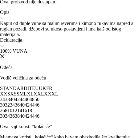
Ovaj proizvod nije dostupan!
Opis
Kaput od duple vune sa malim reverima i kimono rukavima napred a
raglan pozadi, džepovi su ukoso postavljeni i ima kaiš od istog
materijala.
Deklaracija
100% VUNA
Odeća
Vodič veličina za odeću
STANDARD
IT
EU
UK
FR
XXS
XS
S
M
L
XL
XXL
XXXL
34
38
40
42
44
46
48
50
30
32
34
36
40
42
44
46
2
6
8
10
12
14
16
18
30
34
36
38
40
42
44
46
Ovaj sajt koristi “kolačiće”
Miamaya koristi „kolačiće“ kako bi vam obezbedila što kvalitetnije