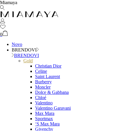
Miamaya
0
Novo
BRENDOVI
BRENDOVI
Gold
Christian Dior
Celine
Saint Laurent
Burberry
Moncler
Dolce & Gabbana
Chloé
Valentino
Valentino Garavani
Max Mara
Sportmax
‘S Max Mara
Givenchy