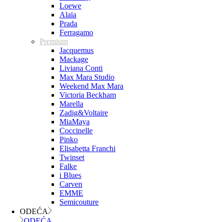
Loewe
Alaïa
Prada
Ferragamo
Premium
Jacquemus
Mackage
Liviana Conti
Max Mara Studio
Weekend Max Mara
Victoria Beckham
Marella
Zadig&Voltaire
MiaMaya
Coccinelle
Pinko
Elisabetta Franchi
Twinset
Falke
i Blues
Carven
EMME
Semicouture
ODEĆA
ODEĆA