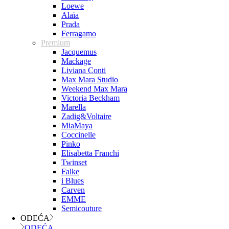
Loewe
Alaïa
Prada
Ferragamo
Premium
Jacquemus
Mackage
Liviana Conti
Max Mara Studio
Weekend Max Mara
Victoria Beckham
Marella
Zadig&Voltaire
MiaMaya
Coccinelle
Pinko
Elisabetta Franchi
Twinset
Falke
i Blues
Carven
EMME
Semicouture
ODEĆA
ODEĆA