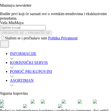
Miamaya newsletter
Budite prvi koji će saznati sve o svetskim trendovima i ekskluzivnim
ponudama.
Vaša MiaMaya
PRIJAVITE SE
PRIJAVITE SE
Slažem se i pročitala/o sam
Politika Privatnosti
INFORMACIJE
KORISNIČKI SERVIS
POMOĆ PRI KUPOVINI
ASORTIMAN
Sigurna kupovina
Podaci su informativnog karaktera i podložni su izmenama. Svi artikli