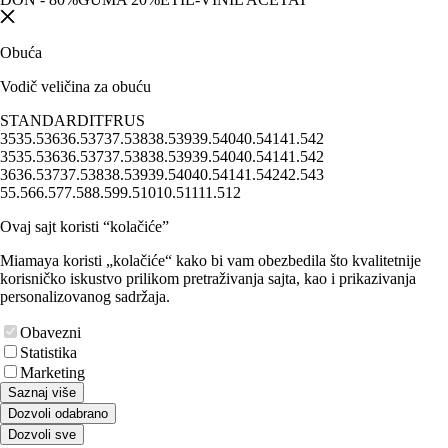
Obuća
Vodič veličina za obuću
STANDARD
IT
FR
US
35
35.5
36
36.5
37
37.5
38
38.5
39
39.5
40
40.5
41
41.5
42
35
35.5
36
36.5
37
37.5
38
38.5
39
39.5
40
40.5
41
41.5
42
36
36.5
37
37.5
38
38.5
39
39.5
40
40.5
41
41.5
42
42.5
43
5
5.5
6
6.5
7
7.5
8
8.5
9
9.5
10
10.5
11
11.5
12
Ovaj sajt koristi “kolačiće”
Miamaya koristi „kolačiće“ kako bi vam obezbedila što kvalitetnije
korisničko iskustvo prilikom pretraživanja sajta, kao i prikazivanja
personalizovanog sadržaja.
Obavezni
Statistika
Marketing
Saznaj više
Dozvoli odabrano
Dozvoli sve