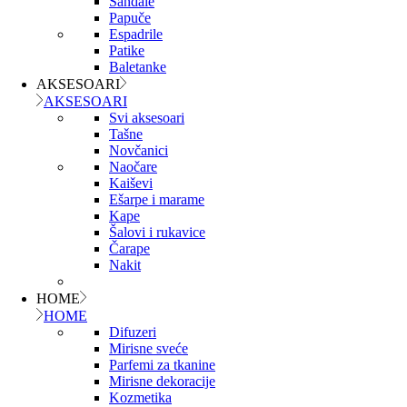
Sandale
Papuče
Espadrile
Patike
Baletanke
AKSESOARI
AKSESOARI
Svi aksesoari
Tašne
Novčanici
Naočare
Kaiševi
Ešarpe i marame
Kape
Šalovi i rukavice
Čarape
Nakit
HOME
HOME
Difuzeri
Mirisne sveće
Parfemi za tkanine
Mirisne dekoracije
Kozmetika