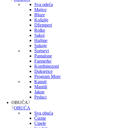
Sva odeća
Majice
Bluze
Košulje
Džemperi
Rolke
Sakoi
Haljine
Suknje
Šortsevi
Pantalone
Farmerke
Kombinezoni
Dukserice
Program More
Kaputi
Mantili
Jakne
Prsluci
OBUĆA
OBUĆA
Sva obuća
Čizme
Cipele