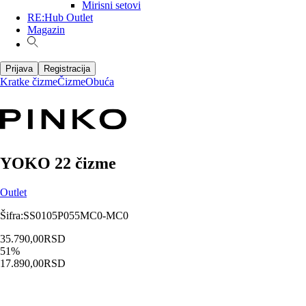
Mirisni setovi
RE:Hub Outlet
Magazin
Prijava
Registracija
Kratke čizme
Čizme
Obuća
YOKO 22 čizme
Outlet
Šifra
:
SS0105P055MC0-MC0
35.790,00
RSD
51
%
17.890,00
RSD