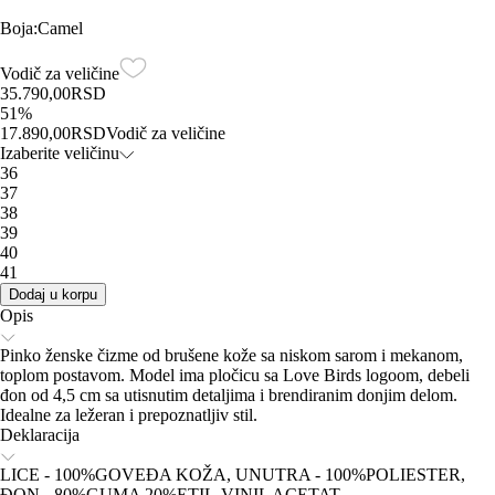
Boja
:
Camel
Vodič za veličine
35.790,00
RSD
51
%
17.890,00
RSD
Vodič za veličine
Izaberite veličinu
36
37
38
39
40
41
Dodaj u korpu
Opis
Pinko ženske čizme od brušene kože sa niskom sarom i mekanom,
toplom postavom. Model ima pločicu sa Love Birds logoom, debeli
đon od 4,5 cm sa utisnutim detaljima i brendiranim donjim delom.
Idealne za ležeran i prepoznatljiv stil.
Deklaracija
LICE - 100%GOVEĐA KOŽA, UNUTRA - 100%POLIESTER,
ĐON - 80%GUMA 20%ETIL-VINIL ACETAT