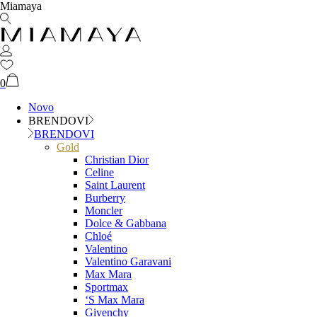
Miamaya
0
Novo
BRENDOVI
BRENDOVI
Gold
Christian Dior
Celine
Saint Laurent
Burberry
Moncler
Dolce & Gabbana
Chloé
Valentino
Valentino Garavani
Max Mara
Sportmax
‘S Max Mara
Givenchy