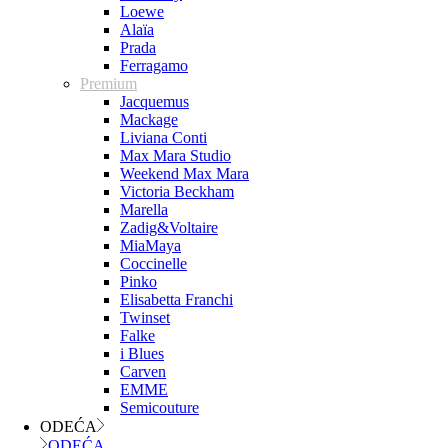
Loewe
Alaïa
Prada
Ferragamo
Premium
Jacquemus
Mackage
Liviana Conti
Max Mara Studio
Weekend Max Mara
Victoria Beckham
Marella
Zadig&Voltaire
MiaMaya
Coccinelle
Pinko
Elisabetta Franchi
Twinset
Falke
i Blues
Carven
EMME
Semicouture
ODEĆA
ODEĆA