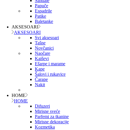
Sandale
Papuče
Espadrile
Patike
Baletanke
AKSESOARI
AKSESOARI
Svi aksesoari
Tašne
Novčanici
Naočare
Kaiševi
Ešarpe i marame
Kape
Šalovi i rukavice
Čarape
Nakit
HOME
HOME
Difuzeri
Mirisne sveće
Parfemi za tkanine
Mirisne dekoracije
Kozmetika