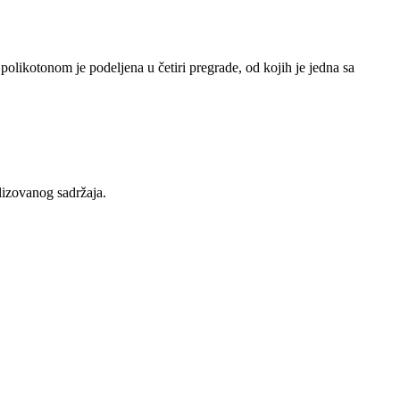
likotonom je podeljena u četiri pregrade, od kojih je jedna sa
lizovanog sadržaja.