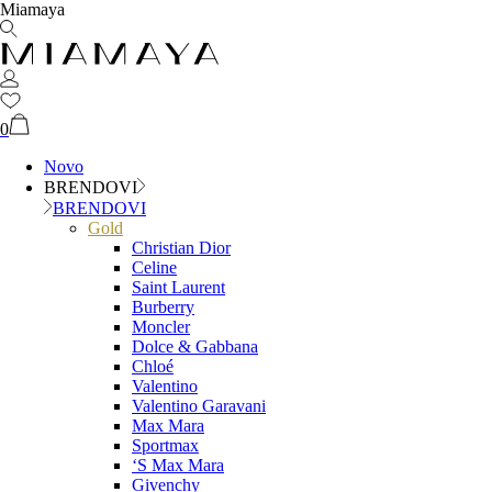
Miamaya
0
Novo
BRENDOVI
BRENDOVI
Gold
Christian Dior
Celine
Saint Laurent
Burberry
Moncler
Dolce & Gabbana
Chloé
Valentino
Valentino Garavani
Max Mara
Sportmax
‘S Max Mara
Givenchy