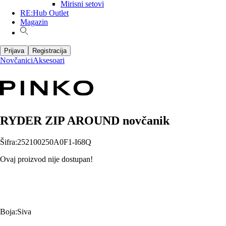
Mirisni setovi
RE:Hub Outlet
Magazin
Prijava
Registracija
Novčanici
Aksesoari
RYDER ZIP AROUND novčanik
Šifra
:
252100250A0F1-I68Q
Ovaj proizvod nije dostupan!
Boja
:
Siva