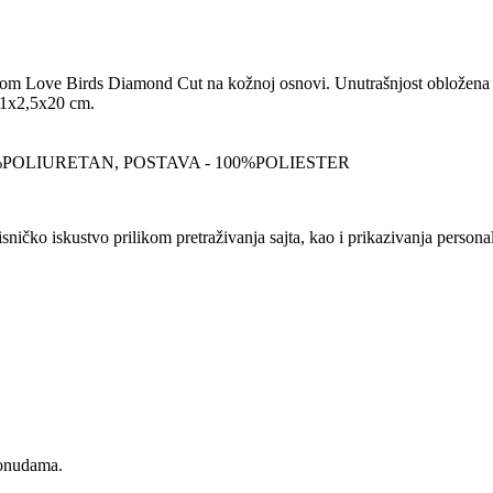
com Love Birds Diamond Cut na kožnoj osnovi. Unutrašnjost obložena po
 11x2,5x20 cm.
%POLIURETAN, POSTAVA - 100%POLIESTER
sničko iskustvo prilikom pretraživanja sajta, kao i prikazivanja persona
ponudama.