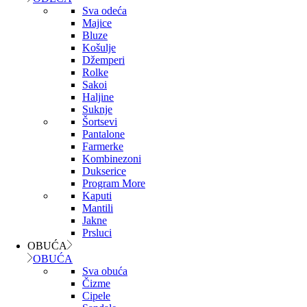
Sva odeća
Majice
Bluze
Košulje
Džemperi
Rolke
Sakoi
Haljine
Suknje
Šortsevi
Pantalone
Farmerke
Kombinezoni
Dukserice
Program More
Kaputi
Mantili
Jakne
Prsluci
OBUĆA
OBUĆA
Sva obuća
Čizme
Cipele