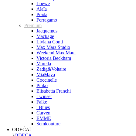
Loewe
Alaïa
Prada
Ferragamo
Premium
Jacquemus
Mackage
Liviana Conti
Max Mara Studio
Weekend Max Mara
Victoria Beckham
Marella
Zadig&Voltaire
MiaMaya
Coccinelle
Pinko
Elisabetta Franchi
Twinset
Falke
i Blues
Carven
EMME
Semicouture
ODEĆA
ODEĆA