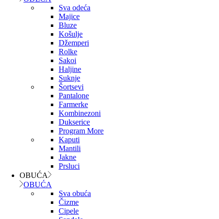
Sva odeća
Majice
Bluze
Košulje
Džemperi
Rolke
Sakoi
Haljine
Suknje
Šortsevi
Pantalone
Farmerke
Kombinezoni
Dukserice
Program More
Kaputi
Mantili
Jakne
Prsluci
OBUĆA
OBUĆA
Sva obuća
Čizme
Cipele