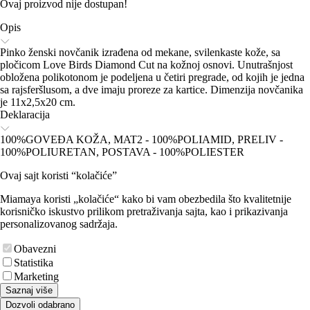
Ovaj proizvod nije dostupan!
Opis
Pinko ženski novčanik izrađena od mekane, svilenkaste kože, sa
pločicom Love Birds Diamond Cut na kožnoj osnovi. Unutrašnjost
obložena polikotonom je podeljena u četiri pregrade, od kojih je jedna
sa rajsferšlusom, a dve imaju proreze za kartice. Dimenzija novčanika
je 11x2,5x20 cm.
Deklaracija
100%GOVEĐA KOŽA, MAT2 - 100%POLIAMID, PRELIV -
100%POLIURETAN, POSTAVA - 100%POLIESTER
Ovaj sajt koristi “kolačiće”
Miamaya koristi „kolačiće“ kako bi vam obezbedila što kvalitetnije
korisničko iskustvo prilikom pretraživanja sajta, kao i prikazivanja
personalizovanog sadržaja.
Obavezni
Statistika
Marketing
Saznaj više
Dozvoli odabrano