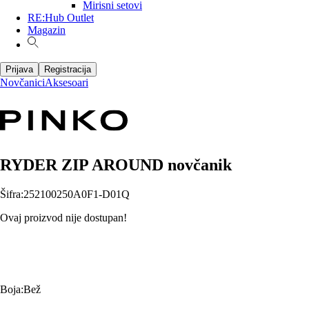
Mirisni setovi
RE:Hub Outlet
Magazin
Prijava
Registracija
Novčanici
Aksesoari
RYDER ZIP AROUND novčanik
Šifra
:
252100250A0F1-D01Q
Ovaj proizvod nije dostupan!
Boja
:
Bež