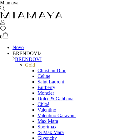
Miamaya
0
Novo
BRENDOVI
BRENDOVI
Gold
Christian Dior
Celine
Saint Laurent
Burberry
Moncler
Dolce & Gabbana
Chloé
Valentino
Valentino Garavani
Max Mara
Sportmax
‘S Max Mara
Givenchy