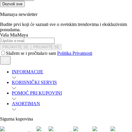
Dozvoli sve
Miamaya newsletter
Budite prvi koji će saznati sve o svetskim trendovima i ekskluzivnim
ponudama.
Vaša MiaMaya
PRIJAVITE SE
PRIJAVITE SE
Slažem se i pročitala/o sam
Politika Privatnosti
INFORMACIJE
KORISNIČKI SERVIS
POMOĆ PRI KUPOVINI
ASORTIMAN
Sigurna kupovina