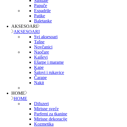
Sandale
Papuče
Espadrile
Patike
Baletanke
AKSESOARI
AKSESOARI
Svi aksesoari
Tašne
Novčanici
Naočare
Kaiševi
Ešarpe i marame
Kape
Šalovi i rukavice
Čarape
Nakit
HOME
HOME
Difuzeri
Mirisne sveće
Parfemi za tkanine
Mirisne dekoracije
Kozmetika