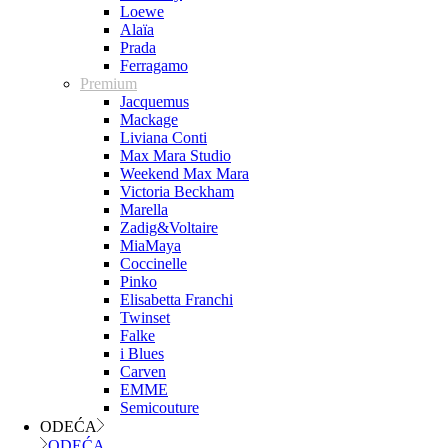
Loewe
Alaïa
Prada
Ferragamo
Premium
Jacquemus
Mackage
Liviana Conti
Max Mara Studio
Weekend Max Mara
Victoria Beckham
Marella
Zadig&Voltaire
MiaMaya
Coccinelle
Pinko
Elisabetta Franchi
Twinset
Falke
i Blues
Carven
EMME
Semicouture
ODEĆA
ODEĆA