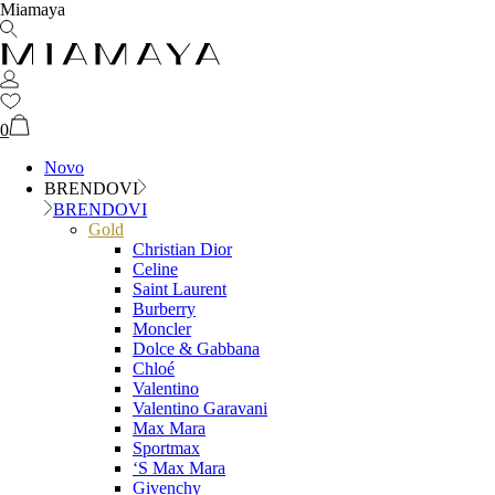
Miamaya
0
Novo
BRENDOVI
BRENDOVI
Gold
Christian Dior
Celine
Saint Laurent
Burberry
Moncler
Dolce & Gabbana
Chloé
Valentino
Valentino Garavani
Max Mara
Sportmax
‘S Max Mara
Givenchy