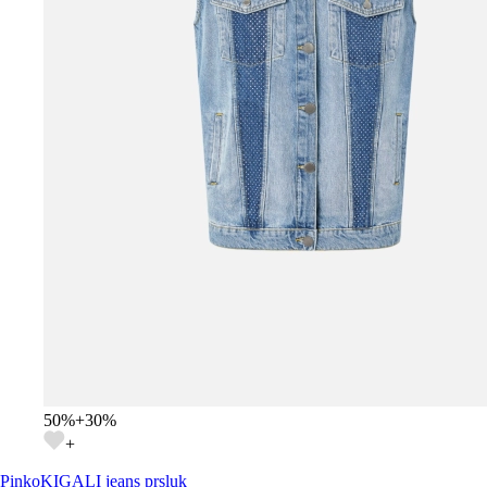
50
%
+
30
%
+
Pinko
KIGALI jeans prsluk