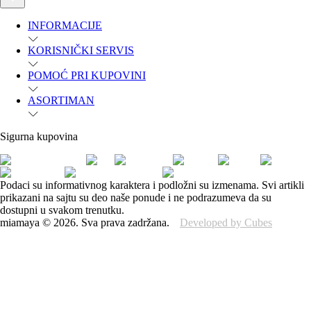
INFORMACIJE
KORISNIČKI SERVIS
POMOĆ PRI KUPOVINI
ASORTIMAN
Sigurna kupovina
Podaci su informativnog karaktera i podložni su izmenama. Svi artikli
prikazani na sajtu su deo naše ponude i ne podrazumeva da su
dostupni u svakom trenutku.
miamaya
©
2026
.
Sva prava zadržana.
Developed by Cubes