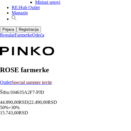
Mirisni setovi
RE:Hub Outlet
Magazin
Prijava
Registracija
Regular
Farmerke
Odeća
ROSE farmerke
Outlet
Special summer invite
Šifra
:
104635A2F7-PJD
44.890,00
RSD
|
22.490,00
RSD
50
%
+
30
%
15.743,00
RSD