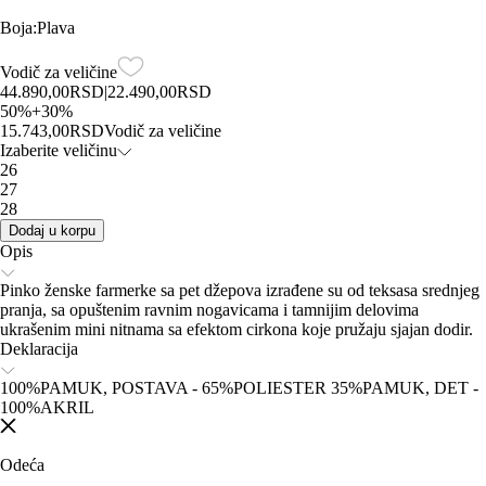
Boja
:
Plava
Vodič za veličine
44.890,00
RSD
|
22.490,00
RSD
50
%
+
30
%
15.743,00
RSD
Vodič za veličine
Izaberite veličinu
26
27
28
Dodaj u korpu
Opis
Pinko ženske farmerke sa pet džepova izrađene su od teksasa srednjeg
pranja, sa opuštenim ravnim nogavicama i tamnijim delovima
ukrašenim mini nitnama sa efektom cirkona koje pružaju sjajan dodir.
Deklaracija
100%PAMUK, POSTAVA - 65%POLIESTER 35%PAMUK, DET -
100%AKRIL
Odeća