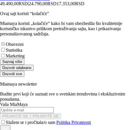
49.490,00
RSD
|
24.790,00
RSD
17.353,00
RSD
Ovaj sajt koristi “kolačiće”
Miamaya koristi „kolačiće“ kako bi vam obezbedila što kvalitetnije
korisničko iskustvo prilikom pretraživanja sajta, kao i prikazivanja
personalizovanog sadržaja.
Obavezni
Statistika
Marketing
Saznaj više
Dozvoli odabrano
Dozvoli sve
Miamaya newsletter
Budite prvi koji će saznati sve o svetskim trendovima i ekskluzivnim
ponudama.
Vaša MiaMaya
PRIJAVITE SE
PRIJAVITE SE
Slažem se i pročitala/o sam
Politika Privatnosti