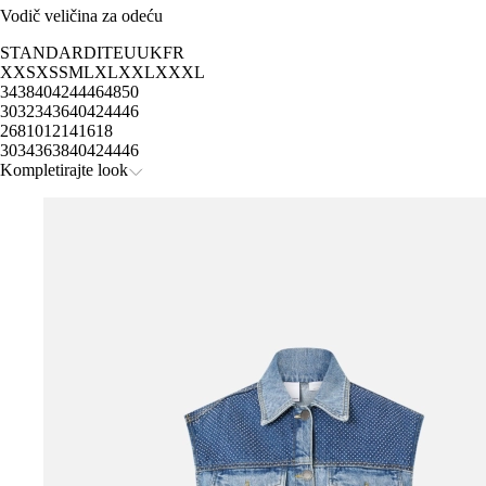
Vodič veličina za odeću
STANDARD
IT
EU
UK
FR
XXS
XS
S
M
L
XL
XXL
XXXL
34
38
40
42
44
46
48
50
30
32
34
36
40
42
44
46
2
6
8
10
12
14
16
18
30
34
36
38
40
42
44
46
Kompletirajte look