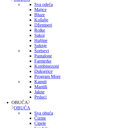
Sva odeća
Majice
Bluze
Košulje
Džemperi
Rolke
Sakoi
Haljine
Suknje
Šortsevi
Pantalone
Farmerke
Kombinezoni
Dukserice
Program More
Kaputi
Mantili
Jakne
Prsluci
OBUĆA
OBUĆA
Sva obuća
Čizme
Cipele