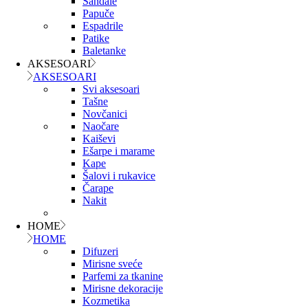
Sandale
Papuče
Espadrile
Patike
Baletanke
AKSESOARI
AKSESOARI
Svi aksesoari
Tašne
Novčanici
Naočare
Kaiševi
Ešarpe i marame
Kape
Šalovi i rukavice
Čarape
Nakit
HOME
HOME
Difuzeri
Mirisne sveće
Parfemi za tkanine
Mirisne dekoracije
Kozmetika