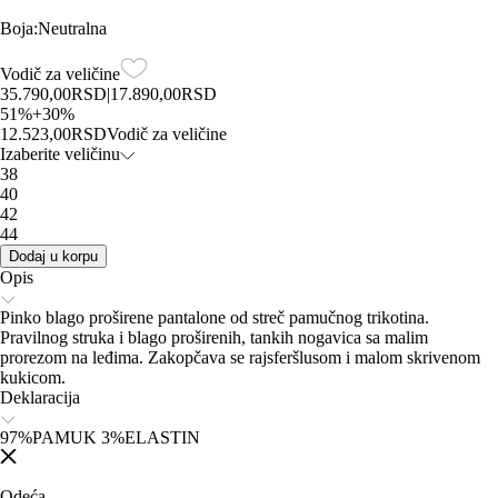
Boja
:
Neutralna
Vodič za veličine
35.790,00
RSD
|
17.890,00
RSD
51
%
+
30
%
12.523,00
RSD
Vodič za veličine
Izaberite veličinu
38
40
42
44
Dodaj u korpu
Opis
Pinko blago proširene pantalone od streč pamučnog trikotina.
Pravilnog struka i blago proširenih, tankih nogavica sa malim
prorezom na leđima. Zakopčava se rajsferšlusom i malom skrivenom
kukicom.
Deklaracija
97%PAMUK 3%ELASTIN
Odeća