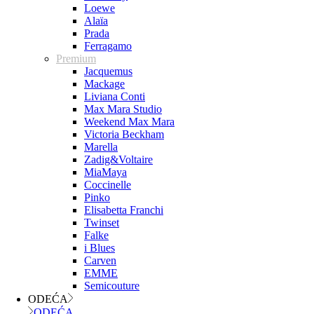
Loewe
Alaïa
Prada
Ferragamo
Premium
Jacquemus
Mackage
Liviana Conti
Max Mara Studio
Weekend Max Mara
Victoria Beckham
Marella
Zadig&Voltaire
MiaMaya
Coccinelle
Pinko
Elisabetta Franchi
Twinset
Falke
i Blues
Carven
EMME
Semicouture
ODEĆA
ODEĆA