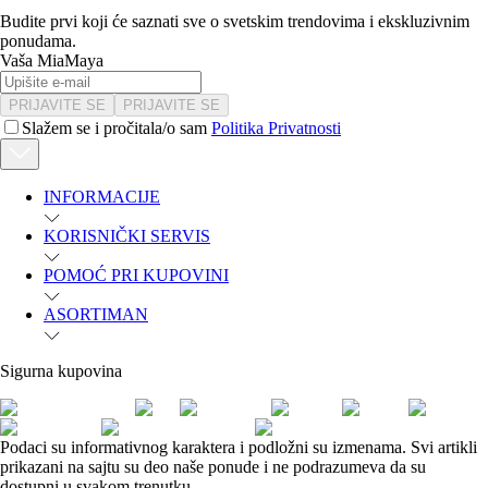
Budite prvi koji će saznati sve o svetskim trendovima i ekskluzivnim
ponudama.
Vaša MiaMaya
PRIJAVITE SE
PRIJAVITE SE
Slažem se i pročitala/o sam
Politika Privatnosti
INFORMACIJE
KORISNIČKI SERVIS
POMOĆ PRI KUPOVINI
ASORTIMAN
Sigurna kupovina
Podaci su informativnog karaktera i podložni su izmenama. Svi artikli
prikazani na sajtu su deo naše ponude i ne podrazumeva da su
dostupni u svakom trenutku.