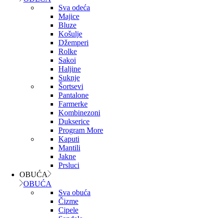
Sva odeća
Majice
Bluze
Košulje
Džemperi
Rolke
Sakoi
Haljine
Suknje
Šortsevi
Pantalone
Farmerke
Kombinezoni
Dukserice
Program More
Kaputi
Mantili
Jakne
Prsluci
OBUĆA
OBUĆA
Sva obuća
Čizme
Cipele