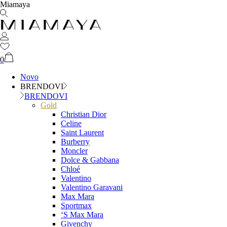
Miamaya
0
Novo
BRENDOVI
BRENDOVI
Gold
Christian Dior
Celine
Saint Laurent
Burberry
Moncler
Dolce & Gabbana
Chloé
Valentino
Valentino Garavani
Max Mara
Sportmax
‘S Max Mara
Givenchy