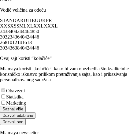
Vodič veličina za odeću
STANDARD
IT
EU
UK
FR
XXS
XS
S
M
L
XL
XXL
XXXL
34
38
40
42
44
46
48
50
30
32
34
36
40
42
44
46
2
6
8
10
12
14
16
18
30
34
36
38
40
42
44
46
Ovaj sajt koristi “kolačiće”
Miamaya koristi „kolačiće“ kako bi vam obezbedila što kvalitetnije
korisničko iskustvo prilikom pretraživanja sajta, kao i prikazivanja
personalizovanog sadržaja.
Obavezni
Statistika
Marketing
Saznaj više
Dozvoli odabrano
Dozvoli sve
Miamaya newsletter