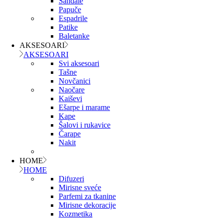
Sandale
Papuče
Espadrile
Patike
Baletanke
AKSESOARI
AKSESOARI
Svi aksesoari
Tašne
Novčanici
Naočare
Kaiševi
Ešarpe i marame
Kape
Šalovi i rukavice
Čarape
Nakit
HOME
HOME
Difuzeri
Mirisne sveće
Parfemi za tkanine
Mirisne dekoracije
Kozmetika