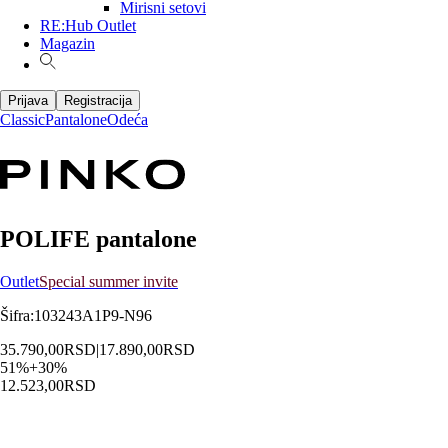
Mirisni setovi
RE:Hub Outlet
Magazin
Prijava
Registracija
Classic
Pantalone
Odeća
POLIFE pantalone
Outlet
Special summer invite
Šifra
:
103243A1P9-N96
35.790,00
RSD
|
17.890,00
RSD
51
%
+
30
%
12.523,00
RSD