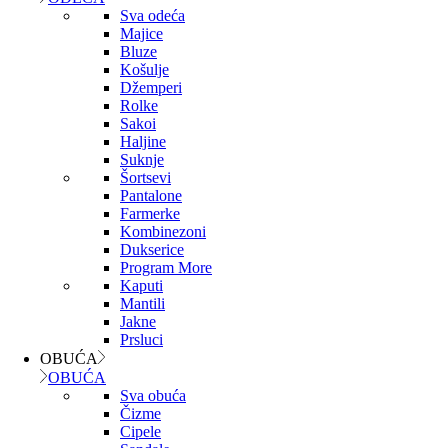
Sva odeća
Majice
Bluze
Košulje
Džemperi
Rolke
Sakoi
Haljine
Suknje
Šortsevi
Pantalone
Farmerke
Kombinezoni
Dukserice
Program More
Kaputi
Mantili
Jakne
Prsluci
OBUĆA
OBUĆA
Sva obuća
Čizme
Cipele