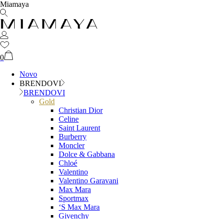
Miamaya
0
Novo
BRENDOVI
BRENDOVI
Gold
Christian Dior
Celine
Saint Laurent
Burberry
Moncler
Dolce & Gabbana
Chloé
Valentino
Valentino Garavani
Max Mara
Sportmax
‘S Max Mara
Givenchy