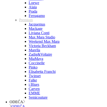
Loewe
Alaïa
Prada
Ferragamo
Premium
Jacquemus
Mackage
Liviana Conti
Max Mara Studio
Weekend Max Mara
Victoria Beckham
Marella
Zadig&Voltaire
MiaMaya
Coccinelle
Pinko
Elisabetta Franchi
Twinset
Falke
i Blues
Carven
EMME
Semicouture
ODEĆA
ODEĆA