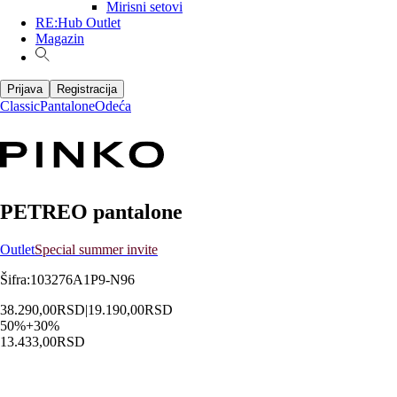
Mirisni setovi
RE:Hub Outlet
Magazin
Prijava
Registracija
Classic
Pantalone
Odeća
PETREO pantalone
Outlet
Special summer invite
Šifra
:
103276A1P9-N96
38.290,00
RSD
|
19.190,00
RSD
50
%
+
30
%
13.433,00
RSD