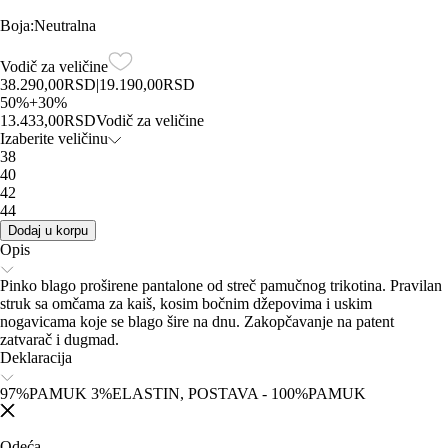
Boja
:
Neutralna
Vodič za veličine
38.290,00
RSD
|
19.190,00
RSD
50
%
+
30
%
13.433,00
RSD
Vodič za veličine
Izaberite veličinu
38
40
42
44
Dodaj u korpu
Opis
Pinko blago proširene pantalone od streč pamučnog trikotina. Pravilan
struk sa omčama za kaiš, kosim bočnim džepovima i uskim
nogavicama koje se blago šire na dnu. Zakopčavanje na patent
zatvarač i dugmad.
Deklaracija
97%PAMUK 3%ELASTIN, POSTAVA - 100%PAMUK
Odeća