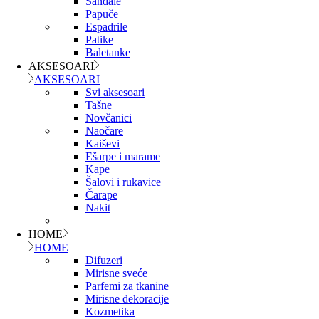
Sandale
Papuče
Espadrile
Patike
Baletanke
AKSESOARI
AKSESOARI
Svi aksesoari
Tašne
Novčanici
Naočare
Kaiševi
Ešarpe i marame
Kape
Šalovi i rukavice
Čarape
Nakit
HOME
HOME
Difuzeri
Mirisne sveće
Parfemi za tkanine
Mirisne dekoracije
Kozmetika