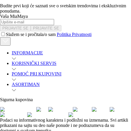
Budite prvi koji će saznati sve o svetskim trendovima i ekskluzivnim
ponudama.
Vaša MiaMaya
PRIJAVITE SE
PRIJAVITE SE
Slažem se i pročitala/o sam
Politika Privatnosti
INFORMACIJE
KORISNIČKI SERVIS
POMOĆ PRI KUPOVINI
ASORTIMAN
Sigurna kupovina
Podaci su informativnog karaktera i podložni su izmenama. Svi artikli
prikazani na sajtu su deo naše ponude i ne podrazumeva da su
dostupni u svakom trenutku.