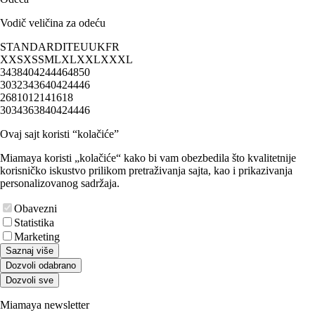
Vodič veličina za odeću
STANDARD
IT
EU
UK
FR
XXS
XS
S
M
L
XL
XXL
XXXL
34
38
40
42
44
46
48
50
30
32
34
36
40
42
44
46
2
6
8
10
12
14
16
18
30
34
36
38
40
42
44
46
Ovaj sajt koristi “kolačiće”
Miamaya koristi „kolačiće“ kako bi vam obezbedila što kvalitetnije
korisničko iskustvo prilikom pretraživanja sajta, kao i prikazivanja
personalizovanog sadržaja.
Obavezni
Statistika
Marketing
Saznaj više
Dozvoli odabrano
Dozvoli sve
Miamaya newsletter