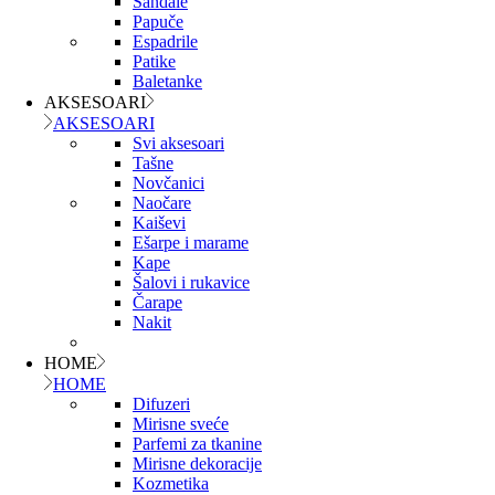
Sandale
Papuče
Espadrile
Patike
Baletanke
AKSESOARI
AKSESOARI
Svi aksesoari
Tašne
Novčanici
Naočare
Kaiševi
Ešarpe i marame
Kape
Šalovi i rukavice
Čarape
Nakit
HOME
HOME
Difuzeri
Mirisne sveće
Parfemi za tkanine
Mirisne dekoracije
Kozmetika