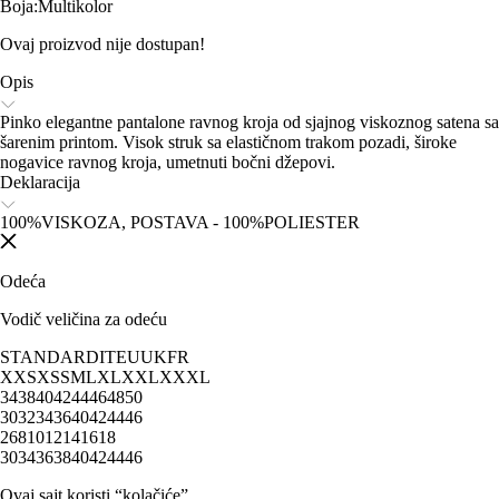
Boja
:
Multikolor
Ovaj proizvod nije dostupan!
Opis
Pinko elegantne pantalone ravnog kroja od sjajnog viskoznog satena sa
šarenim printom. Visok struk sa elastičnom trakom pozadi, široke
nogavice ravnog kroja, umetnuti bočni džepovi.
Deklaracija
100%VISKOZA, POSTAVA - 100%POLIESTER
Odeća
Vodič veličina za odeću
STANDARD
IT
EU
UK
FR
XXS
XS
S
M
L
XL
XXL
XXXL
34
38
40
42
44
46
48
50
30
32
34
36
40
42
44
46
2
6
8
10
12
14
16
18
30
34
36
38
40
42
44
46
Ovaj sajt koristi “kolačiće”