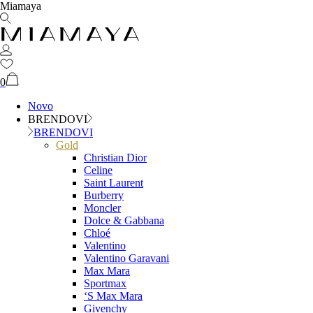
Miamaya
0
Novo
BRENDOVI
BRENDOVI
Gold
Christian Dior
Celine
Saint Laurent
Burberry
Moncler
Dolce & Gabbana
Chloé
Valentino
Valentino Garavani
Max Mara
Sportmax
‘S Max Mara
Givenchy