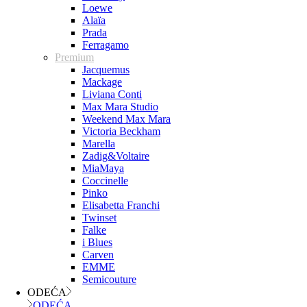
Loewe
Alaïa
Prada
Ferragamo
Premium
Jacquemus
Mackage
Liviana Conti
Max Mara Studio
Weekend Max Mara
Victoria Beckham
Marella
Zadig&Voltaire
MiaMaya
Coccinelle
Pinko
Elisabetta Franchi
Twinset
Falke
i Blues
Carven
EMME
Semicouture
ODEĆA
ODEĆA