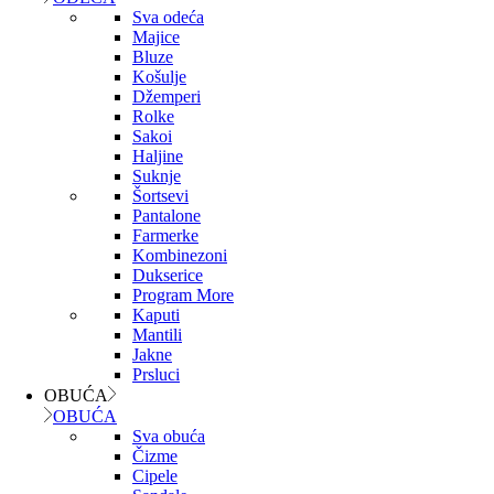
Sva odeća
Majice
Bluze
Košulje
Džemperi
Rolke
Sakoi
Haljine
Suknje
Šortsevi
Pantalone
Farmerke
Kombinezoni
Dukserice
Program More
Kaputi
Mantili
Jakne
Prsluci
OBUĆA
OBUĆA
Sva obuća
Čizme
Cipele