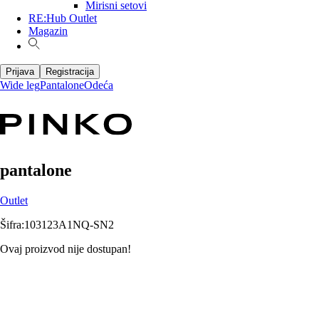
Mirisni setovi
RE:Hub Outlet
Magazin
Prijava
Registracija
Wide leg
Pantalone
Odeća
pantalone
Outlet
Šifra
:
103123A1NQ-SN2
Ovaj proizvod nije dostupan!