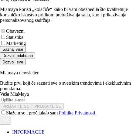
Miamaya koristi „kolačiće“ kako bi vam obezbedila što kvalitetnije
korisničko iskustvo prilikom pretraživanja sajta, kao i prikazivanja
personalizovanog sadržaja.
Obavezni
Statistika
Marketing
Saznaj više
Dozvoli odabrano
Dozvoli sve
Miamaya newsletter
Budite prvi koji će saznati sve o svetskim trendovima i ekskluzivnim
ponudama.
Vaša MiaMaya
PRIJAVITE SE
PRIJAVITE SE
Slažem se i pročitala/o sam
Politika Privatnosti
INFORMACIJE