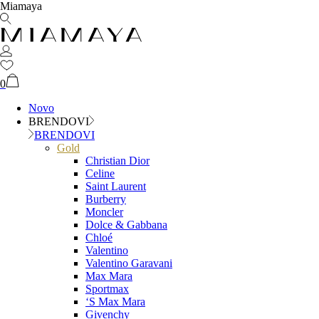
Miamaya
0
Novo
BRENDOVI
BRENDOVI
Gold
Christian Dior
Celine
Saint Laurent
Burberry
Moncler
Dolce & Gabbana
Chloé
Valentino
Valentino Garavani
Max Mara
Sportmax
‘S Max Mara
Givenchy