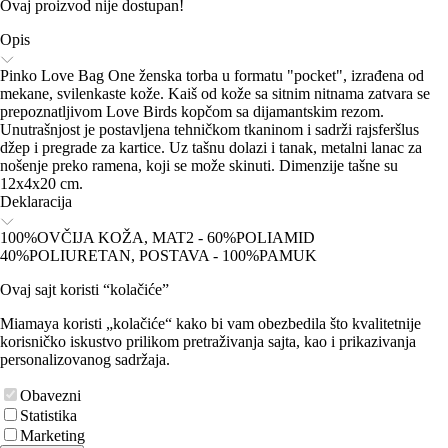
Ovaj proizvod nije dostupan!
Opis
Pinko Love Bag One ženska torba u formatu "pocket", izrađena od
mekane, svilenkaste kože. Kaiš od kože sa sitnim nitnama zatvara se
prepoznatljivom Love Birds kopčom sa dijamantskim rezom.
Unutrašnjost je postavljena tehničkom tkaninom i sadrži rajsferšlus
džep i pregrade za kartice. Uz tašnu dolazi i tanak, metalni lanac za
nošenje preko ramena, koji se može skinuti. Dimenzije tašne su
12x4x20 cm.
Deklaracija
100%OVČIJA KOŽA, MAT2 - 60%POLIAMID
40%POLIURETAN, POSTAVA - 100%PAMUK
Ovaj sajt koristi “kolačiće”
Miamaya koristi „kolačiće“ kako bi vam obezbedila što kvalitetnije
korisničko iskustvo prilikom pretraživanja sajta, kao i prikazivanja
personalizovanog sadržaja.
Obavezni
Statistika
Marketing