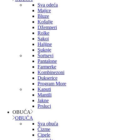
Sva odeća
Majice
Bluze
Košulje
Džemperi
Rolke
Sakoi
Haljine
Suknje
Šortsevi
Pantalone
Farmerke
Kombinezoni
Dukserice
Program More
Kaputi
Mantili
Jakne
Prsluci
OBUĆA
OBUĆA
Sva obuća
Čizme
Cipele