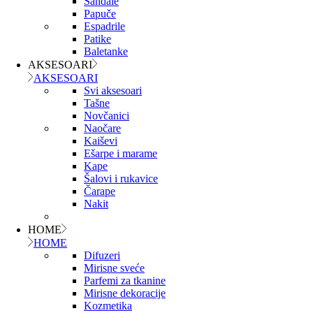
Sandale
Papuče
Espadrile
Patike
Baletanke
AKSESOARI
AKSESOARI
Svi aksesoari
Tašne
Novčanici
Naočare
Kaiševi
Ešarpe i marame
Kape
Šalovi i rukavice
Čarape
Nakit
HOME
HOME
Difuzeri
Mirisne sveće
Parfemi za tkanine
Mirisne dekoracije
Kozmetika