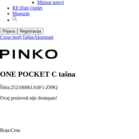
Mirisni setovi
RE:Hub Outlet
Magazin
Prijava
Registracija
Cross body
Tašne
Aksesoari
ONE POCKET C tašna
Šifra
:
252100061A0F1-Z99Q
Ovaj proizvod nije dostupan!
Boja
:
Crna