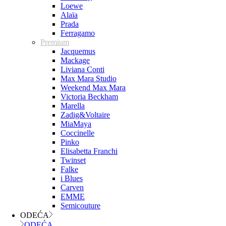
Loewe
Alaïa
Prada
Ferragamo
Premium
Jacquemus
Mackage
Liviana Conti
Max Mara Studio
Weekend Max Mara
Victoria Beckham
Marella
Zadig&Voltaire
MiaMaya
Coccinelle
Pinko
Elisabetta Franchi
Twinset
Falke
i Blues
Carven
EMME
Semicouture
ODEĆA
ODEĆA