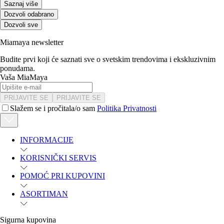
Saznaj više
Dozvoli odabrano
Dozvoli sve
Miamaya newsletter
Budite prvi koji će saznati sve o svetskim trendovima i ekskluzivnim
ponudama.
Vaša MiaMaya
PRIJAVITE SE
PRIJAVITE SE
Slažem se i pročitala/o sam
Politika Privatnosti
INFORMACIJE
KORISNIČKI SERVIS
POMOĆ PRI KUPOVINI
ASORTIMAN
Sigurna kupovina