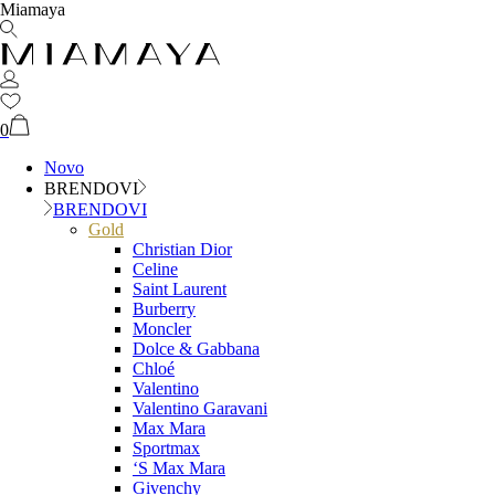
Miamaya
0
Novo
BRENDOVI
BRENDOVI
Gold
Christian Dior
Celine
Saint Laurent
Burberry
Moncler
Dolce & Gabbana
Chloé
Valentino
Valentino Garavani
Max Mara
Sportmax
‘S Max Mara
Givenchy