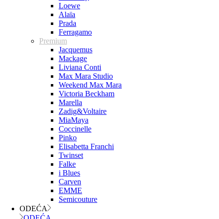
Loewe
Alaïa
Prada
Ferragamo
Premium
Jacquemus
Mackage
Liviana Conti
Max Mara Studio
Weekend Max Mara
Victoria Beckham
Marella
Zadig&Voltaire
MiaMaya
Coccinelle
Pinko
Elisabetta Franchi
Twinset
Falke
i Blues
Carven
EMME
Semicouture
ODEĆA
ODEĆA