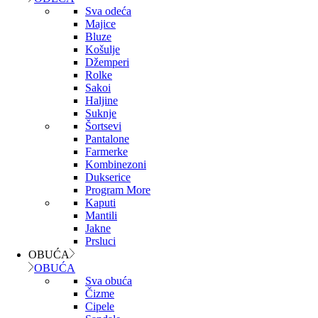
Sva odeća
Majice
Bluze
Košulje
Džemperi
Rolke
Sakoi
Haljine
Suknje
Šortsevi
Pantalone
Farmerke
Kombinezoni
Dukserice
Program More
Kaputi
Mantili
Jakne
Prsluci
OBUĆA
OBUĆA
Sva obuća
Čizme
Cipele