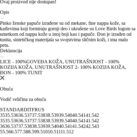
Ovaj proizvod nije dostupan!
Opis
Pinko ženske papuče izrađene su od mekane, fine nappa kože, sa
kaiševima koji formiraju gornji deo i ukrašene su Love Birds logom sa
umetkom od nappa kože u istoj boji kao i papuče. Đon je izrađen od
tunita, sintetičkog materijala sa svojstvima sličnim koži, i ima malu
petu.
Deklaracija
LICE - 100%GOVEĐA KOŽA, UNUTRAŠNJOST - 100%
KOZIJA KOŽA, UNUTRAŠNJOST 2- 100% KOZIJA KOŽA,
ĐON - 100% TUNIT
Obuća
Vodič veličina za obuću
STANDARD
IT
FR
US
35
35.5
36
36.5
37
37.5
38
38.5
39
39.5
40
40.5
41
41.5
42
35
35.5
36
36.5
37
37.5
38
38.5
39
39.5
40
40.5
41
41.5
42
36
36.5
37
37.5
38
38.5
39
39.5
40
40.5
41
41.5
42
42.5
43
5
5.5
6
6.5
7
7.5
8
8.5
9
9.5
10
10.5
11
11.5
12