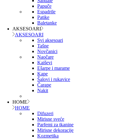
Sandale
Papuče
Espadrile
Patike
Baletanke
AKSESOARI
AKSESOARI
Svi aksesoari
Tašne
Novčanici
Naočare
Kaiševi
Ešarpe i marame
Kape
Šalovi i rukavice
Čarape
Nakit
HOME
HOME
Difuzeri
Mirisne sveće
Parfemi za tkanine
Mirisne dekoracije
Kozmetika