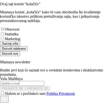
Ovaj sajt koristi “kolačiće”
Miamaya koristi „kolačiće“ kako bi vam obezbedila što kvalitetnije
korisničko iskustvo prilikom pretraživanja sajta, kao i prikazivanja
personalizovanog sadržaja.
Obavezni
Statistika
Marketing
Saznaj više
Dozvoli odabrano
Dozvoli sve
Miamaya newsletter
Budite prvi koji će saznati sve o svetskim trendovima i ekskluzivnim
ponudama.
Vaša MiaMaya
PRIJAVITE SE
PRIJAVITE SE
Slažem se i pročitala/o sam
Politika Privatnosti