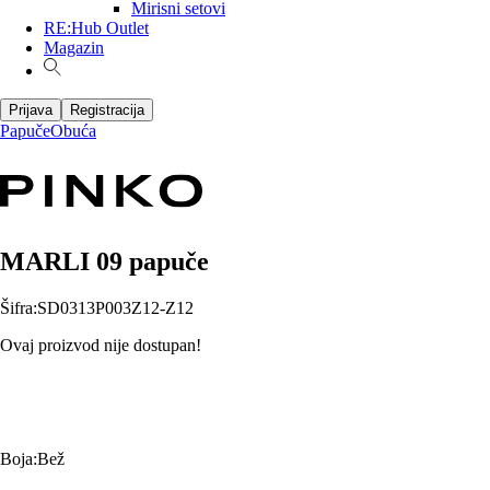
Mirisni setovi
RE:Hub Outlet
Magazin
Prijava
Registracija
Papuče
Obuća
MARLI 09 papuče
Šifra
:
SD0313P003Z12-Z12
Ovaj proizvod nije dostupan!
Boja
:
Bež