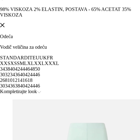
98% VISKOZA 2% ELASTIN, POSTAVA - 65% ACETAT 35%
VISKOZA
Odeća
Vodič veličina za odeću
STANDARD
IT
EU
UK
FR
XXS
XS
S
M
L
XL
XXL
XXXL
34
38
40
42
44
46
48
50
30
32
34
36
40
42
44
46
2
6
8
10
12
14
16
18
30
34
36
38
40
42
44
46
Kompletirajte look