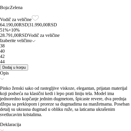
Boja
:
Zelena
Vodič za veličine
64.190,00
RSD
|
31.990,00
RSD
51
%
+
10
%
28.791,00
RSD
Vodič za veličine
Izaberite veličinu
38
40
42
44
Dodaj u korpu
Opis
Pinko ženski sako od rastegljive viskoze, elegantan, prijatan materijal
koji podseća na klasični kedi i lepo prati liniju tela. Model ima
jednoredno kopčanje jednim dugmetom, špicaste reverе, dva prednja
džepa sa preklopom i proreze sa dugmadima na manžetnama. Poseban
detalj su ukrasna dugmad u obliku ruže, sa laticama ukrašenim
svetlucavim kristalima.
Deklaracija