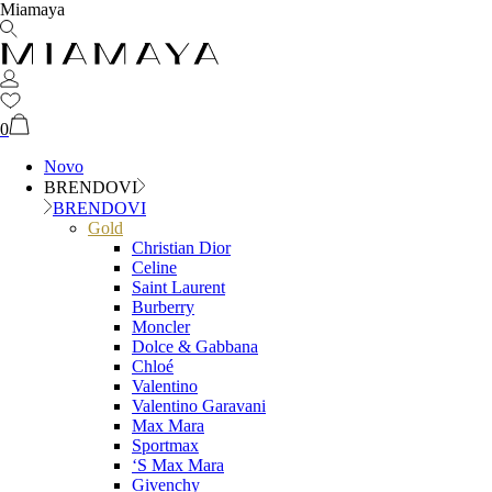
Miamaya
0
Novo
BRENDOVI
BRENDOVI
Gold
Christian Dior
Celine
Saint Laurent
Burberry
Moncler
Dolce & Gabbana
Chloé
Valentino
Valentino Garavani
Max Mara
Sportmax
‘S Max Mara
Givenchy