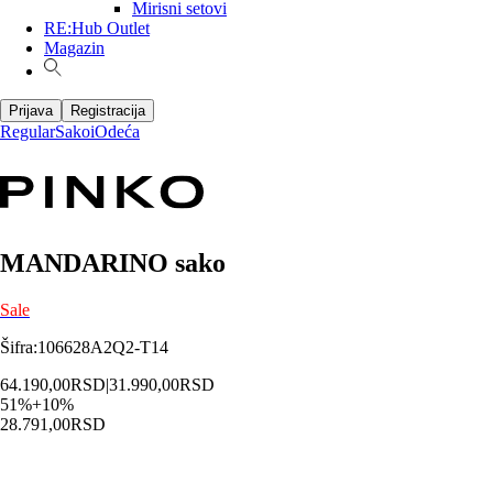
Mirisni setovi
RE:Hub Outlet
Magazin
Prijava
Registracija
Regular
Sakoi
Odeća
MANDARINO sako
Sale
Šifra
:
106628A2Q2-T14
64.190,00
RSD
|
31.990,00
RSD
51
%
+
10
%
28.791,00
RSD