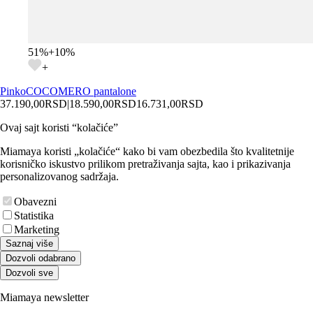
51
%
+
10
%
+
Pinko
COCOMERO pantalone
37.190,00
RSD
|
18.590,00
RSD
16.731,00
RSD
Ovaj sajt koristi “kolačiće”
Miamaya koristi „kolačiće“ kako bi vam obezbedila što kvalitetnije
korisničko iskustvo prilikom pretraživanja sajta, kao i prikazivanja
personalizovanog sadržaja.
Obavezni
Statistika
Marketing
Saznaj više
Dozvoli odabrano
Dozvoli sve
Miamaya newsletter