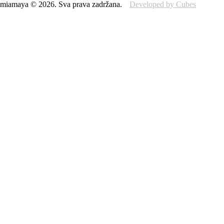
miamaya
©
2026
.
Sva prava zadržana.
Developed by Cubes