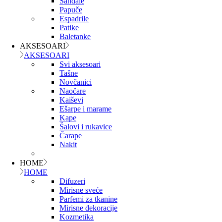
Sandale
Papuče
Espadrile
Patike
Baletanke
AKSESOARI
AKSESOARI
Svi aksesoari
Tašne
Novčanici
Naočare
Kaiševi
Ešarpe i marame
Kape
Šalovi i rukavice
Čarape
Nakit
HOME
HOME
Difuzeri
Mirisne sveće
Parfemi za tkanine
Mirisne dekoracije
Kozmetika