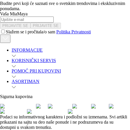
Budite prvi koji će saznati sve o svetskim trendovima i ekskluzivnim
ponudama.
Vaša MiaMaya
PRIJAVITE SE
PRIJAVITE SE
Slažem se i pročitala/o sam
Politika Privatnosti
INFORMACIJE
KORISNIČKI SERVIS
POMOĆ PRI KUPOVINI
ASORTIMAN
Sigurna kupovina
Podaci su informativnog karaktera i podložni su izmenama. Svi artikli
prikazani na sajtu su deo naše ponude i ne podrazumeva da su
dostupni u svakom trenutku.