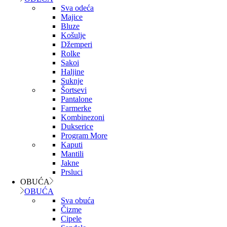
Sva odeća
Majice
Bluze
Košulje
Džemperi
Rolke
Sakoi
Haljine
Suknje
Šortsevi
Pantalone
Farmerke
Kombinezoni
Dukserice
Program More
Kaputi
Mantili
Jakne
Prsluci
OBUĆA
OBUĆA
Sva obuća
Čizme
Cipele