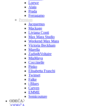
Loewe
Alaïa
Prada
Ferragamo
Premium
Jacquemus
Mackage
Liviana Conti
Max Mara Studio
Weekend Max Mara
Victoria Beckham
Marella
Zadig&Voltaire
MiaMaya
Coccinelle
Pinko
Elisabetta Franchi
Twinset
Falke
i Blues
Carven
EMME
Semicouture
ODEĆA
ODEĆA