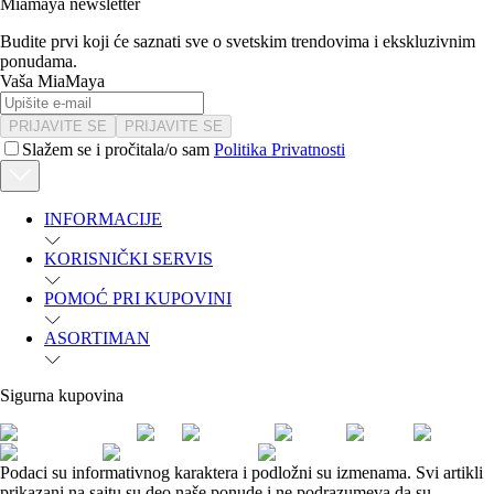
Miamaya newsletter
Budite prvi koji će saznati sve o svetskim trendovima i ekskluzivnim
ponudama.
Vaša MiaMaya
PRIJAVITE SE
PRIJAVITE SE
Slažem se i pročitala/o sam
Politika Privatnosti
INFORMACIJE
KORISNIČKI SERVIS
POMOĆ PRI KUPOVINI
ASORTIMAN
Sigurna kupovina
Podaci su informativnog karaktera i podložni su izmenama. Svi artikli
prikazani na sajtu su deo naše ponude i ne podrazumeva da su