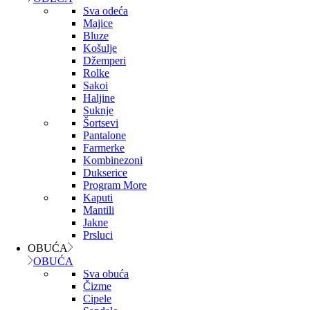
Sva odeća
Majice
Bluze
Košulje
Džemperi
Rolke
Sakoi
Haljine
Suknje
Šortsevi
Pantalone
Farmerke
Kombinezoni
Dukserice
Program More
Kaputi
Mantili
Jakne
Prsluci
OBUĆA
OBUĆA
Sva obuća
Čizme
Cipele