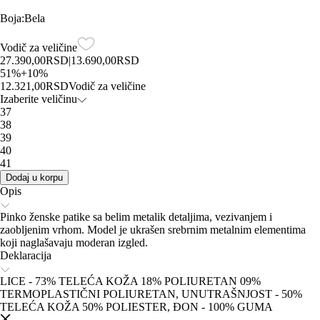
Boja
:
Bela
Vodič za veličine
27.390,00
RSD
|
13.690,00
RSD
51
%
+
10
%
12.321,00
RSD
Vodič za veličine
Izaberite veličinu
37
38
39
40
41
Dodaj u korpu
Opis
Pinko ženske patike sa belim metalik detaljima, vezivanjem i
zaobljenim vrhom. Model je ukrašen srebrnim metalnim elementima
koji naglašavaju moderan izgled.
Deklaracija
LICE - 73% TELEĆA KOŽA 18% POLIURETAN 09%
TERMOPLASTIČNI POLIURETAN, UNUTRAŠNJOST - 50%
TELEĆA KOŽA 50% POLIESTER, ĐON - 100% GUMA