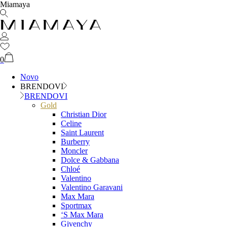
Miamaya
0
Novo
BRENDOVI
BRENDOVI
Gold
Christian Dior
Celine
Saint Laurent
Burberry
Moncler
Dolce & Gabbana
Chloé
Valentino
Valentino Garavani
Max Mara
Sportmax
‘S Max Mara
Givenchy