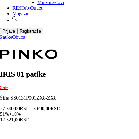
Mirisni setovi
RE:Hub Outlet
Magazin
Prijava
Registracija
Patike
Obuća
IRIS 01 patike
Sale
Šifra
:
SS0131P001ZX8-ZX8
27.390,00
RSD
|
13.690,00
RSD
51
%
+
10
%
12.321,00
RSD