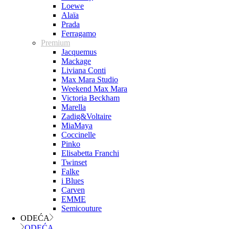
Loewe
Alaïa
Prada
Ferragamo
Premium
Jacquemus
Mackage
Liviana Conti
Max Mara Studio
Weekend Max Mara
Victoria Beckham
Marella
Zadig&Voltaire
MiaMaya
Coccinelle
Pinko
Elisabetta Franchi
Twinset
Falke
i Blues
Carven
EMME
Semicouture
ODEĆA
ODEĆA