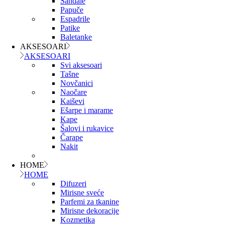
Sandale
Papuče
Espadrile
Patike
Baletanke
AKSESOARI
AKSESOARI
Svi aksesoari
Tašne
Novčanici
Naočare
Kaiševi
Ešarpe i marame
Kape
Šalovi i rukavice
Čarape
Nakit
HOME
HOME
Difuzeri
Mirisne sveće
Parfemi za tkanine
Mirisne dekoracije
Kozmetika