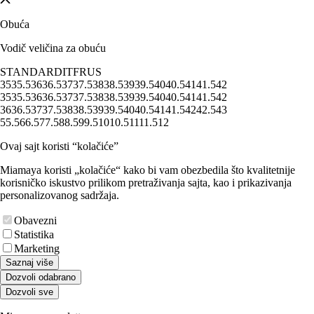
Obuća
Vodič veličina za obuću
STANDARD
IT
FR
US
35
35.5
36
36.5
37
37.5
38
38.5
39
39.5
40
40.5
41
41.5
42
35
35.5
36
36.5
37
37.5
38
38.5
39
39.5
40
40.5
41
41.5
42
36
36.5
37
37.5
38
38.5
39
39.5
40
40.5
41
41.5
42
42.5
43
5
5.5
6
6.5
7
7.5
8
8.5
9
9.5
10
10.5
11
11.5
12
Ovaj sajt koristi “kolačiće”
Miamaya koristi „kolačiće“ kako bi vam obezbedila što kvalitetnije
korisničko iskustvo prilikom pretraživanja sajta, kao i prikazivanja
personalizovanog sadržaja.
Obavezni
Statistika
Marketing
Saznaj više
Dozvoli odabrano
Dozvoli sve