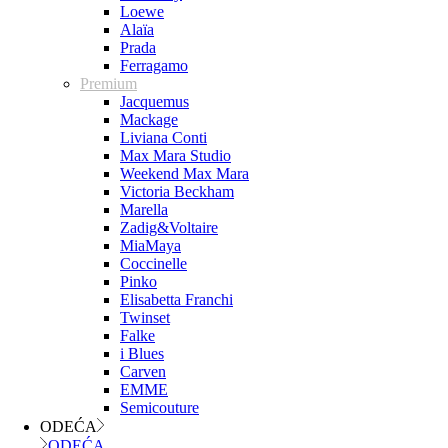
Loewe
Alaïa
Prada
Ferragamo
Premium
Jacquemus
Mackage
Liviana Conti
Max Mara Studio
Weekend Max Mara
Victoria Beckham
Marella
Zadig&Voltaire
MiaMaya
Coccinelle
Pinko
Elisabetta Franchi
Twinset
Falke
i Blues
Carven
EMME
Semicouture
ODEĆA
ODEĆA