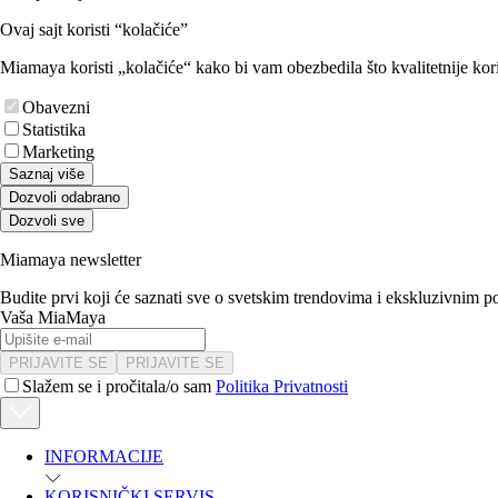
Ovaj sajt koristi “kolačiće”
Miamaya koristi „kolačiće“ kako bi vam obezbedila što kvalitetnije kori
Obavezni
Statistika
Marketing
Saznaj više
Dozvoli odabrano
Dozvoli sve
Miamaya newsletter
Budite prvi koji će saznati sve o svetskim trendovima i ekskluzivnim 
Vaša MiaMaya
PRIJAVITE SE
PRIJAVITE SE
Slažem se i pročitala/o sam
Politika Privatnosti
INFORMACIJE
KORISNIČKI SERVIS