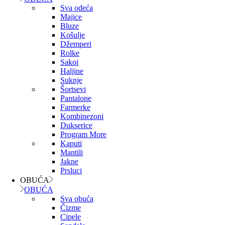
Sva odeća
Majice
Bluze
Košulje
Džemperi
Rolke
Sakoi
Haljine
Suknje
Šortsevi
Pantalone
Farmerke
Kombinezoni
Dukserice
Program More
Kaputi
Mantili
Jakne
Prsluci
OBUĆA
OBUĆA
Sva obuća
Čizme
Cipele