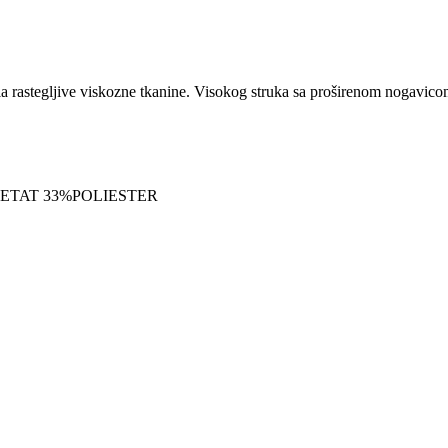
a rastegljive viskozne tkanine. Visokog struka sa proširenom nogavic
CETAT 33%POLIESTER