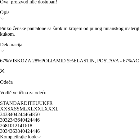
Ovaj proizvod nije dostupan!
Opis
Pinko ženske pantalone sa širokim krojem od punog milanskog materijl
kukom.
Deklaracija
67%VISKOZA 28%POLIAMID 5%ELASTIN, POSTAVA - 67%A
Odeća
Vodič veličina za odeću
STANDARD
IT
EU
UK
FR
XXS
XS
S
M
L
XL
XXL
XXXL
34
38
40
42
44
46
48
50
30
32
34
36
40
42
44
46
2
6
8
10
12
14
16
18
30
34
36
38
40
42
44
46
Kompletirajte look