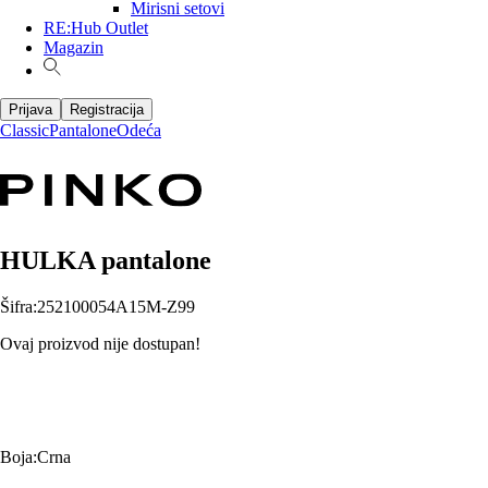
Mirisni setovi
RE:Hub Outlet
Magazin
Prijava
Registracija
Classic
Pantalone
Odeća
HULKA pantalone
Šifra
:
252100054A15M-Z99
Ovaj proizvod nije dostupan!
Boja
:
Crna