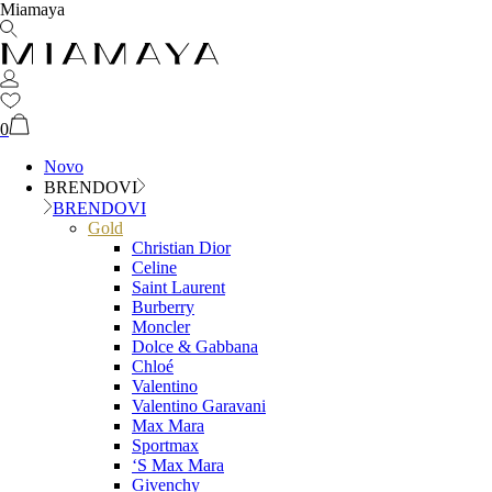
Miamaya
0
Novo
BRENDOVI
BRENDOVI
Gold
Christian Dior
Celine
Saint Laurent
Burberry
Moncler
Dolce & Gabbana
Chloé
Valentino
Valentino Garavani
Max Mara
Sportmax
‘S Max Mara
Givenchy