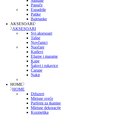
Sandale
Papuče
Espadrile
Patike
Baletanke
AKSESOARI
AKSESOARI
Svi aksesoari
Tašne
Novčanici
Naočare
Kaiševi
Ešarpe i marame
Kape
Šalovi i rukavice
Čarape
Nakit
HOME
HOME
Difuzeri
Mirisne sveće
Parfemi za tkanine
Mirisne dekoracije
Kozmetika