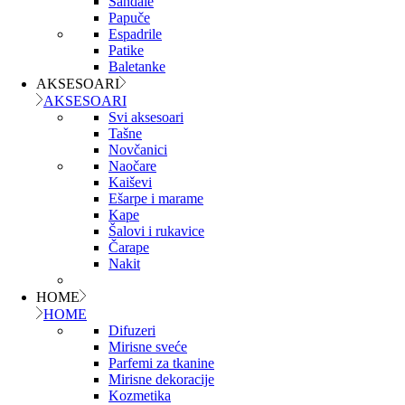
Sandale
Papuče
Espadrile
Patike
Baletanke
AKSESOARI
AKSESOARI
Svi aksesoari
Tašne
Novčanici
Naočare
Kaiševi
Ešarpe i marame
Kape
Šalovi i rukavice
Čarape
Nakit
HOME
HOME
Difuzeri
Mirisne sveće
Parfemi za tkanine
Mirisne dekoracije
Kozmetika