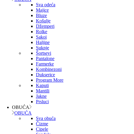
Sva odeća
Majice
Bluze
Košulje
Džemperi
Rolke
Sakoi
Haljine
Suknje
Šortsevi
Pantalone
Farmerke
Kombinezoni
Dukserice
Program More
Kaputi
Mantili
Jakne
Prsluci
OBUĆA
OBUĆA
Sva obuća
Čizme
Cipele