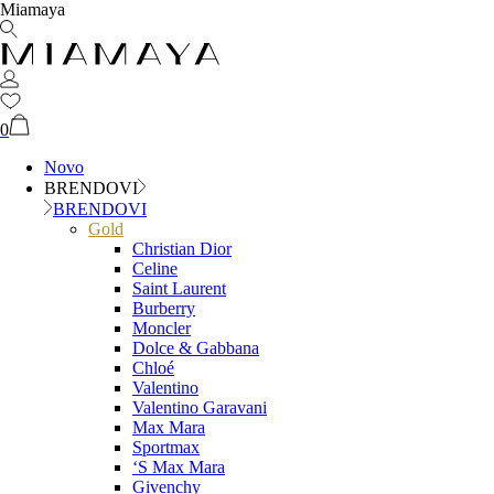
Miamaya
0
Novo
BRENDOVI
BRENDOVI
Gold
Christian Dior
Celine
Saint Laurent
Burberry
Moncler
Dolce & Gabbana
Chloé
Valentino
Valentino Garavani
Max Mara
Sportmax
‘S Max Mara
Givenchy