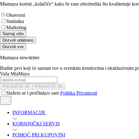
Miamaya koristi „kolačiće“ kako bi vam obezbedila što kvalitetnije kori
Obavezni
Statistika
Marketing
Saznaj više
Dozvoli odabrano
Dozvoli sve
Miamaya newsletter
Budite prvi koji će saznati sve o svetskim trendovima i ekskluzivnim 
Vaša MiaMaya
PRIJAVITE SE
PRIJAVITE SE
Slažem se i pročitala/o sam
Politika Privatnosti
INFORMACIJE
KORISNIČKI SERVIS
POMOĆ PRI KUPOVINI