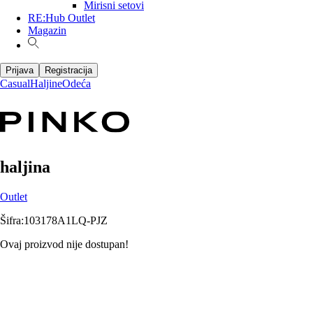
Mirisni setovi
RE:Hub Outlet
Magazin
Prijava
Registracija
Casual
Haljine
Odeća
haljina
Outlet
Šifra
:
103178A1LQ-PJZ
Ovaj proizvod nije dostupan!