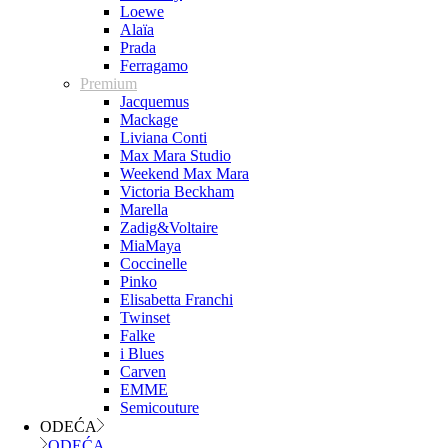
Loewe
Alaïa
Prada
Ferragamo
Premium
Jacquemus
Mackage
Liviana Conti
Max Mara Studio
Weekend Max Mara
Victoria Beckham
Marella
Zadig&Voltaire
MiaMaya
Coccinelle
Pinko
Elisabetta Franchi
Twinset
Falke
i Blues
Carven
EMME
Semicouture
ODEĆA
ODEĆA