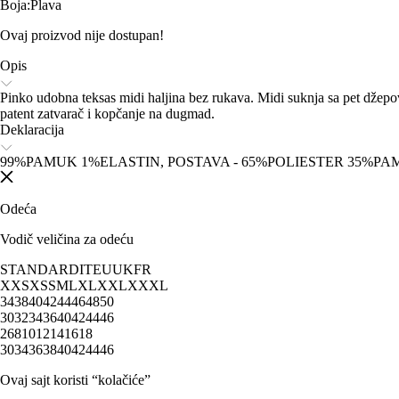
Boja
:
Plava
Ovaj proizvod nije dostupan!
Opis
Pinko udobna teksas midi haljina bez rukava. Midi suknja sa pet džep
patent zatvarač i kopčanje na dugmad.
Deklaracija
99%PAMUK 1%ELASTIN, POSTAVA - 65%POLIESTER 35%P
Odeća
Vodič veličina za odeću
STANDARD
IT
EU
UK
FR
XXS
XS
S
M
L
XL
XXL
XXXL
34
38
40
42
44
46
48
50
30
32
34
36
40
42
44
46
2
6
8
10
12
14
16
18
30
34
36
38
40
42
44
46
Ovaj sajt koristi “kolačiće”