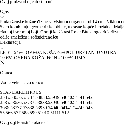
Ovaj proizvod nije dostupan!
Opis
Pinko ženske kožne čizme sa visinom nogavice od 14 cm i štiklom od
5 cm kombinuju geometrijske oblike, ukrasne kopče i metalne detalje u
zlatnoj i srebrnoj boji. Gornji kaiš krasi Love Birds logo, dok dizajn
odiše smelošću i sofisticiranošću.
Deklaracija
LICE - 54%GOVEĐA KOŽA 46%POLIURETAN, UNUTRA -
100%GOVEĐA KOŽA, ĐON - 100%GUMA
Obuća
Vodič veličina za obuću
STANDARD
IT
FR
US
35
35.5
36
36.5
37
37.5
38
38.5
39
39.5
40
40.5
41
41.5
42
35
35.5
36
36.5
37
37.5
38
38.5
39
39.5
40
40.5
41
41.5
42
36
36.5
37
37.5
38
38.5
39
39.5
40
40.5
41
41.5
42
42.5
43
5
5.5
6
6.5
7
7.5
8
8.5
9
9.5
10
10.5
11
11.5
12
Ovaj sajt koristi “kolačiće”