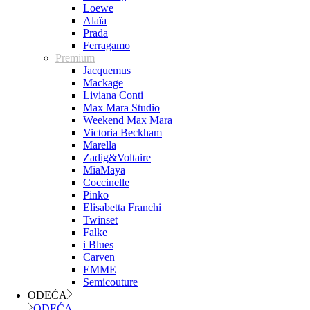
Loewe
Alaïa
Prada
Ferragamo
Premium
Jacquemus
Mackage
Liviana Conti
Max Mara Studio
Weekend Max Mara
Victoria Beckham
Marella
Zadig&Voltaire
MiaMaya
Coccinelle
Pinko
Elisabetta Franchi
Twinset
Falke
i Blues
Carven
EMME
Semicouture
ODEĆA
ODEĆA