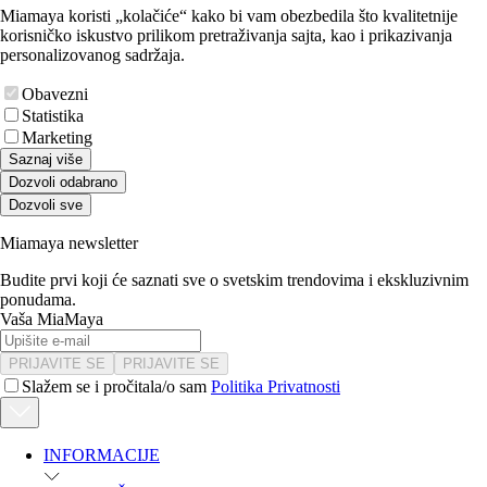
Miamaya koristi „kolačiće“ kako bi vam obezbedila što kvalitetnije
korisničko iskustvo prilikom pretraživanja sajta, kao i prikazivanja
personalizovanog sadržaja.
Obavezni
Statistika
Marketing
Saznaj više
Dozvoli odabrano
Dozvoli sve
Miamaya newsletter
Budite prvi koji će saznati sve o svetskim trendovima i ekskluzivnim
ponudama.
Vaša MiaMaya
PRIJAVITE SE
PRIJAVITE SE
Slažem se i pročitala/o sam
Politika Privatnosti
INFORMACIJE