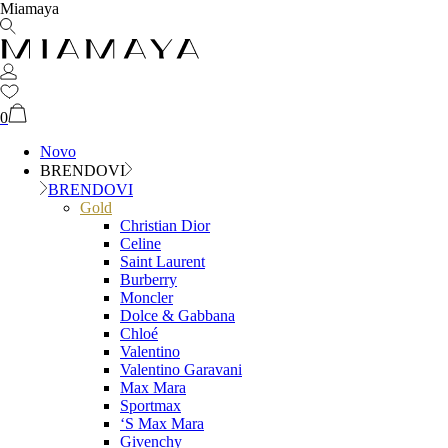
Miamaya
0
Novo
BRENDOVI
BRENDOVI
Gold
Christian Dior
Celine
Saint Laurent
Burberry
Moncler
Dolce & Gabbana
Chloé
Valentino
Valentino Garavani
Max Mara
Sportmax
‘S Max Mara
Givenchy