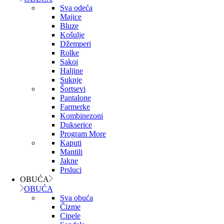
Sva odeća
Majice
Bluze
Košulje
Džemperi
Rolke
Sakoi
Haljine
Suknje
Šortsevi
Pantalone
Farmerke
Kombinezoni
Dukserice
Program More
Kaputi
Mantili
Jakne
Prsluci
OBUĆA
OBUĆA
Sva obuća
Čizme
Cipele