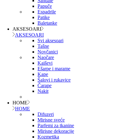
Sandale
Papuče
Espadrile
Patike
Baletanke
AKSESOARI
AKSESOARI
Svi aksesoari
Tašne
Novčanici
Naočare
Kaiševi
Ešarpe i marame
Kape
Šalovi i rukavice
Čarape
Nakit
HOME
HOME
Difuzeri
Mirisne sveće
Parfemi za tkanine
Mirisne dekoracije
Kozmetika