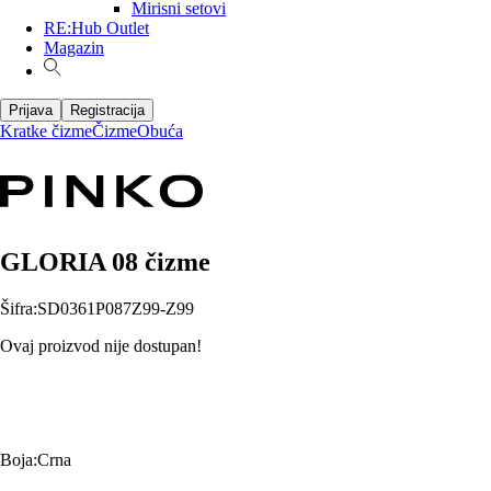
Mirisni setovi
RE:Hub Outlet
Magazin
Prijava
Registracija
Kratke čizme
Čizme
Obuća
GLORIA 08 čizme
Šifra
:
SD0361P087Z99-Z99
Ovaj proizvod nije dostupan!
Boja
:
Crna