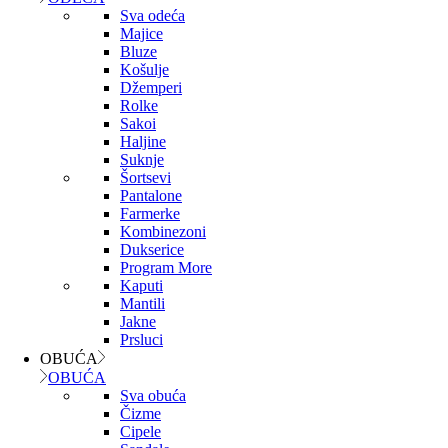
Sva odeća
Majice
Bluze
Košulje
Džemperi
Rolke
Sakoi
Haljine
Suknje
Šortsevi
Pantalone
Farmerke
Kombinezoni
Dukserice
Program More
Kaputi
Mantili
Jakne
Prsluci
OBUĆA
OBUĆA
Sva obuća
Čizme
Cipele