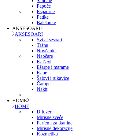
Sandale
Papuče
Espadrile
Patike
Baletanke
AKSESOARI
AKSESOARI
Svi aksesoari
Tašne
Novčanici
Naočare
Kaiševi
Ešarpe i marame
Kape
Šalovi i rukavice
Čarape
Nakit
HOME
HOME
Difuzeri
Mirisne sveće
Parfemi za tkanine
Mirisne dekoracije
Kozmetika