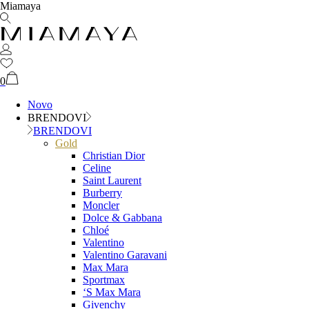
Miamaya
0
Novo
BRENDOVI
BRENDOVI
Gold
Christian Dior
Celine
Saint Laurent
Burberry
Moncler
Dolce & Gabbana
Chloé
Valentino
Valentino Garavani
Max Mara
Sportmax
‘S Max Mara
Givenchy