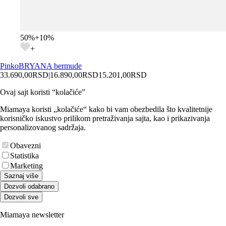
50
%
+
10
%
+
Pinko
BRYANA bermude
33.690,00
RSD
|
16.890,00
RSD
15.201,00
RSD
Ovaj sajt koristi “kolačiće”
Miamaya koristi „kolačiće“ kako bi vam obezbedila što kvalitetnije
korisničko iskustvo prilikom pretraživanja sajta, kao i prikazivanja
personalizovanog sadržaja.
Obavezni
Statistika
Marketing
Saznaj više
Dozvoli odabrano
Dozvoli sve
Miamaya newsletter