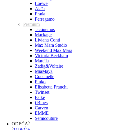
Loewe
Alaïa
Prada
Ferragamo
Premium
Jacquemus
Mackage
Liviana Conti
Max Mara Studio
Weekend Max Mara
Victoria Beckham
Marella
Zadig&Voltaire
MiaMaya
Coccinelle
Pinko
Elisabetta Franchi
Twinset
Falke
i Blues
Carven
EMME
Semicouture
ODEĆA
ODEĆA