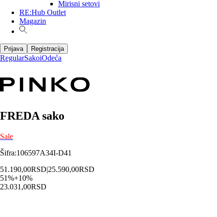
Mirisni setovi
RE:Hub Outlet
Magazin
Prijava
Registracija
Regular
Sakoi
Odeća
FREDA sako
Sale
Šifra
:
106597A34I-D41
51.190,00
RSD
|
25.590,00
RSD
51
%
+
10
%
23.031,00
RSD