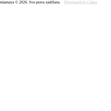
miamaya
©
2026
.
Sva prava zadržana.
Developed by Cubes