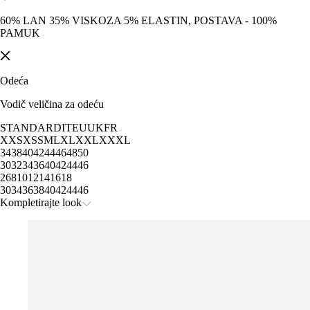
60% LAN 35% VISKOZA 5% ELASTIN, POSTAVA - 100%
PAMUK
Odeća
Vodič veličina za odeću
STANDARD
IT
EU
UK
FR
XXS
XS
S
M
L
XL
XXL
XXXL
34
38
40
42
44
46
48
50
30
32
34
36
40
42
44
46
2
6
8
10
12
14
16
18
30
34
36
38
40
42
44
46
Kompletirajte look