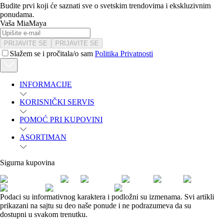
Budite prvi koji će saznati sve o svetskim trendovima i ekskluzivnim
ponudama.
Vaša MiaMaya
PRIJAVITE SE
PRIJAVITE SE
Slažem se i pročitala/o sam
Politika Privatnosti
INFORMACIJE
KORISNIČKI SERVIS
POMOĆ PRI KUPOVINI
ASORTIMAN
Sigurna kupovina
Podaci su informativnog karaktera i podložni su izmenama. Svi artikli
prikazani na sajtu su deo naše ponude i ne podrazumeva da su
dostupni u svakom trenutku.