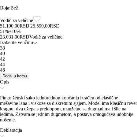
Boja
:
Bež
Vodič za veličine
51.190,00
RSD
|
25.590,00
RSD
51
%
+
10
%
23.031,00
RSD
Vodič za veličine
Izaberite veličinu
38
40
42
44
46
Dodaj u korpu
Opis
Pinko ženski sako jednorednog kopčanja izrađen od elastične
mešavine lana i viskoze sa diskretnim sjajem. Model ima klasičnu rever
kragnu, dva džepa s preklopom, manžetne sa dugmadima i šlic na
leđima. Zatvara se jednim dugmetom, a postava omogućava udobnije
nošenje.
Deklaracija