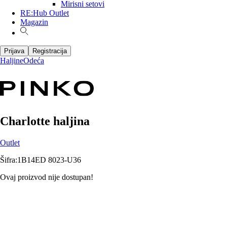
Mirisni setovi
RE:Hub Outlet
Magazin
Prijava
Registracija
Haljine
Odeća
Charlotte haljina
Outlet
Šifra
:
1B14ED 8023-U36
Ovaj proizvod nije dostupan!