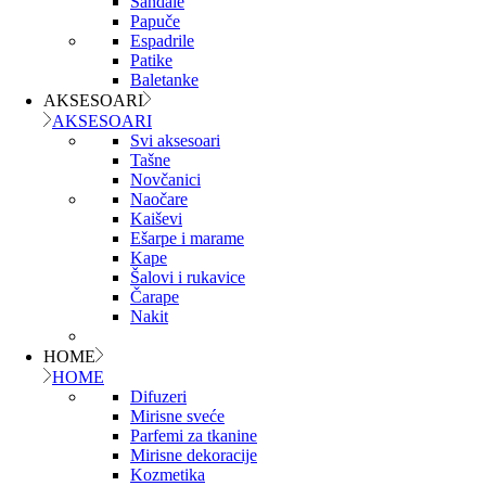
Sandale
Papuče
Espadrile
Patike
Baletanke
AKSESOARI
AKSESOARI
Svi aksesoari
Tašne
Novčanici
Naočare
Kaiševi
Ešarpe i marame
Kape
Šalovi i rukavice
Čarape
Nakit
HOME
HOME
Difuzeri
Mirisne sveće
Parfemi za tkanine
Mirisne dekoracije
Kozmetika