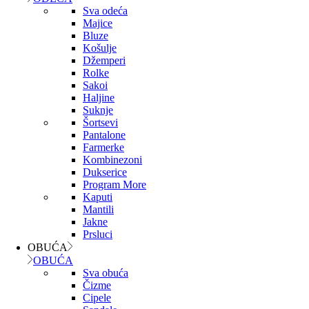
Sva odeća
Majice
Bluze
Košulje
Džemperi
Rolke
Sakoi
Haljine
Suknje
Šortsevi
Pantalone
Farmerke
Kombinezoni
Dukserice
Program More
Kaputi
Mantili
Jakne
Prsluci
OBUĆA
OBUĆA
Sva obuća
Čizme
Cipele