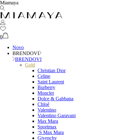
Miamaya
0
Novo
BRENDOVI
BRENDOVI
Gold
Christian Dior
Celine
Saint Laurent
Burberry
Moncler
Dolce & Gabbana
Chloé
Valentino
Valentino Garavani
Max Mara
Sportmax
‘S Max Mara
Givenchy