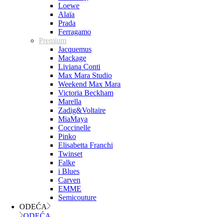
Loewe
Alaïa
Prada
Ferragamo
Premium
Jacquemus
Mackage
Liviana Conti
Max Mara Studio
Weekend Max Mara
Victoria Beckham
Marella
Zadig&Voltaire
MiaMaya
Coccinelle
Pinko
Elisabetta Franchi
Twinset
Falke
i Blues
Carven
EMME
Semicouture
ODEĆA
ODEĆA