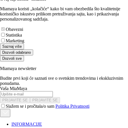
Miamaya koristi „kolačiće“ kako bi vam obezbedila što kvalitetnije
korisničko iskustvo prilikom pretraživanja sajta, kao i prikazivanja
personalizovanog sadržaja.
Obavezni
Statistika
Marketing
Saznaj više
Dozvoli odabrano
Dozvoli sve
Miamaya newsletter
Budite prvi koji će saznati sve o svetskim trendovima i ekskluzivnim
ponudama.
Vaša MiaMaya
PRIJAVITE SE
PRIJAVITE SE
Slažem se i pročitala/o sam
Politika Privatnosti
INFORMACIJE