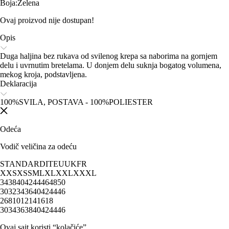
Boja
:
Zelena
Ovaj proizvod nije dostupan!
Opis
Duga haljina bez rukava od svilenog krepa sa naborima na gornjem
delu i uvrnutim bretelama. U donjem delu suknja bogatog volumena,
mekog kroja, podstavljena.
Deklaracija
100%SVILA, POSTAVA - 100%POLIESTER
Odeća
Vodič veličina za odeću
STANDARD
IT
EU
UK
FR
XXS
XS
S
M
L
XL
XXL
XXXL
34
38
40
42
44
46
48
50
30
32
34
36
40
42
44
46
2
6
8
10
12
14
16
18
30
34
36
38
40
42
44
46
Ovaj sajt koristi “kolačiće”