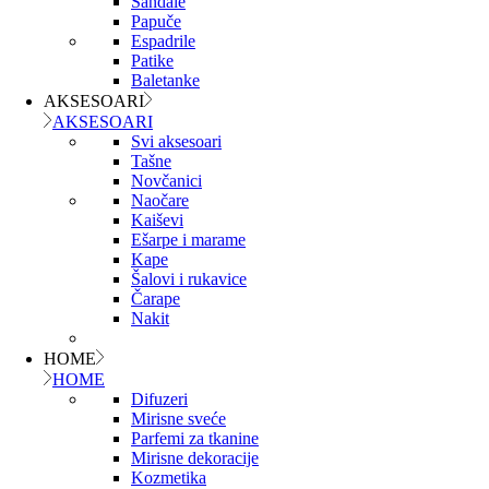
Sandale
Papuče
Espadrile
Patike
Baletanke
AKSESOARI
AKSESOARI
Svi aksesoari
Tašne
Novčanici
Naočare
Kaiševi
Ešarpe i marame
Kape
Šalovi i rukavice
Čarape
Nakit
HOME
HOME
Difuzeri
Mirisne sveće
Parfemi za tkanine
Mirisne dekoracije
Kozmetika