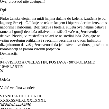
Ovaj proizvod nije dostupan!
Opis
Pinko ženska elegantna midi haljina dužine do kolena, izrađena je od
laganog žerseja. Odlikuje se uskim krojem i hipermodernim izrezom sa
naborima i naborima. Bez rukava i bretela, silueta ove haljine ostavlja
ramena i gornji deo leđa otkrivenim, ističući vaše najženstvenije
delove. Nevidljivi rajsferšlus nalazi se na sredini leđa. Zasijajte na
vašim posebnim prilikama i svečanim večerima sa ovom haljinom,
dizajniranom da vašoj ženstvenosti da jedinstvenu vrednost, posebno u
kombinaciji sa parom visokih potpetica.
Deklaracija
94%VISKOZA 6%ELASTIN, POSTAVA - 90%POLIAMID
10%ELASTIN
Odeća
Vodič veličina za odeću
STANDARD
IT
EU
UK
FR
XXS
XS
S
M
L
XL
XXL
XXXL
34
38
40
42
44
46
48
50