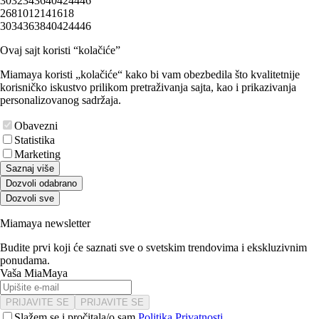
30
32
34
36
40
42
44
46
2
6
8
10
12
14
16
18
30
34
36
38
40
42
44
46
Ovaj sajt koristi “kolačiće”
Miamaya koristi „kolačiće“ kako bi vam obezbedila što kvalitetnije
korisničko iskustvo prilikom pretraživanja sajta, kao i prikazivanja
personalizovanog sadržaja.
Obavezni
Statistika
Marketing
Saznaj više
Dozvoli odabrano
Dozvoli sve
Miamaya newsletter
Budite prvi koji će saznati sve o svetskim trendovima i ekskluzivnim
ponudama.
Vaša MiaMaya
PRIJAVITE SE
PRIJAVITE SE
Slažem se i pročitala/o sam
Politika Privatnosti