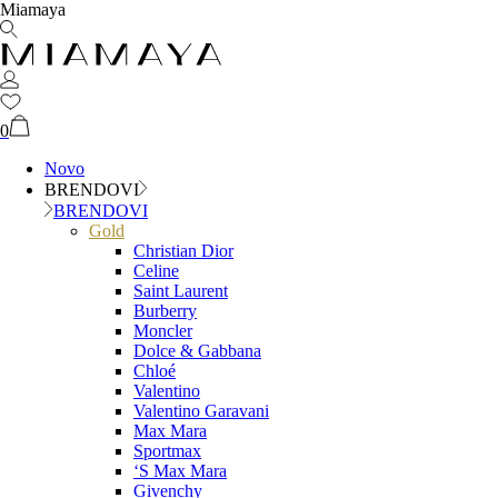
Miamaya
0
Novo
BRENDOVI
BRENDOVI
Gold
Christian Dior
Celine
Saint Laurent
Burberry
Moncler
Dolce & Gabbana
Chloé
Valentino
Valentino Garavani
Max Mara
Sportmax
‘S Max Mara
Givenchy