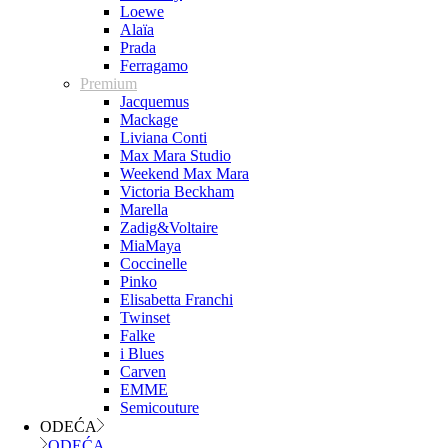
Loewe
Alaïa
Prada
Ferragamo
Premium
Jacquemus
Mackage
Liviana Conti
Max Mara Studio
Weekend Max Mara
Victoria Beckham
Marella
Zadig&Voltaire
MiaMaya
Coccinelle
Pinko
Elisabetta Franchi
Twinset
Falke
i Blues
Carven
EMME
Semicouture
ODEĆA
ODEĆA