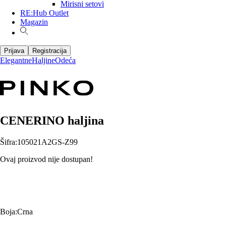
Mirisni setovi
RE:Hub Outlet
Magazin
Prijava
Registracija
Elegantne
Haljine
Odeća
CENERINO haljina
Šifra
:
105021A2GS-Z99
Ovaj proizvod nije dostupan!
Boja
:
Crna