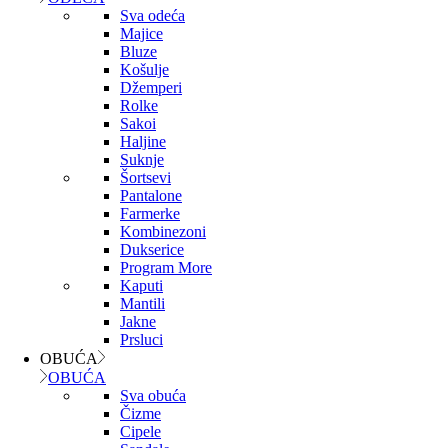
Sva odeća
Majice
Bluze
Košulje
Džemperi
Rolke
Sakoi
Haljine
Suknje
Šortsevi
Pantalone
Farmerke
Kombinezoni
Dukserice
Program More
Kaputi
Mantili
Jakne
Prsluci
OBUĆA
OBUĆA
Sva obuća
Čizme
Cipele