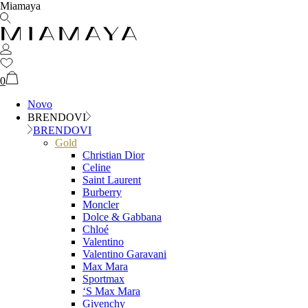
Miamaya
0
Novo
BRENDOVI
BRENDOVI
Gold
Christian Dior
Celine
Saint Laurent
Burberry
Moncler
Dolce & Gabbana
Chloé
Valentino
Valentino Garavani
Max Mara
Sportmax
‘S Max Mara
Givenchy