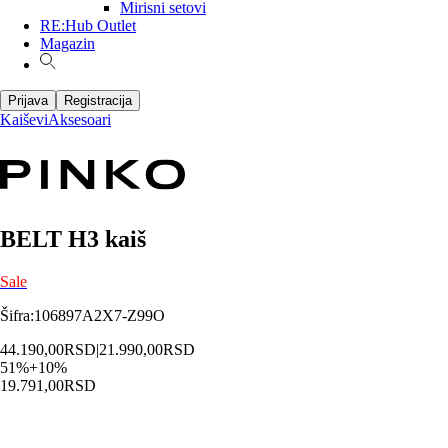
Mirisni setovi
RE:Hub Outlet
Magazin
Prijava
Registracija
Kaiševi
Aksesoari
BELT H3 kaiš
Sale
Šifra
:
106897A2X7-Z99O
44.190,00
RSD
|
21.990,00
RSD
51
%
+
10
%
19.791,00
RSD