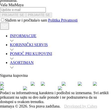
ponudama.
Vaša MiaMaya
PRIJAVITE SE
PRIJAVITE SE
Slažem se i pročitala/o sam
Politika Privatnosti
INFORMACIJE
KORISNIČKI SERVIS
POMOĆ PRI KUPOVINI
ASORTIMAN
Sigurna kupovina
Podaci su informativnog karaktera i podložni su izmenama. Svi artikli
prikazani na sajtu su deo naše ponude i ne podrazumeva da su
dostupni u svakom trenutku.
miamaya
©
2026
.
Sva prava zadržana.
Developed by Cubes