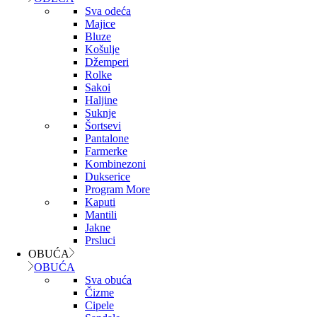
Sva odeća
Majice
Bluze
Košulje
Džemperi
Rolke
Sakoi
Haljine
Suknje
Šortsevi
Pantalone
Farmerke
Kombinezoni
Dukserice
Program More
Kaputi
Mantili
Jakne
Prsluci
OBUĆA
OBUĆA
Sva obuća
Čizme
Cipele