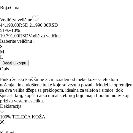
Boja
:
Crna
Vodič za veličine
44.190,00
RSD
|
21.990,00
RSD
51
%
+
10
%
19.791,00
RSD
Vodič za veličine
Izaberite veličinu
S
M
L
Dodaj u korpu
Opis
Pinko ženski kaiš širine 3 cm izrađen od meke kože sa efektom
nošenja i ima ukrštene trake koje se vezuju pozadi. Model je opremljen
sa dva velika džepa sa preklopom, idealna za telefon i sitnice, dok
špicasti kraj, kopča i alka u mat srebrnoj boji imaju floralni motiv koji
priziva vestern estetiku.
Deklaracija
100% TELEĆA KOŽA
Kaiševi