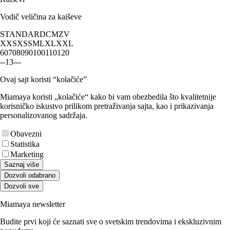
Vodič veličina za kaiševe
STANDARD
CM
ZV
XXS
XS
S
M
L
XL
XXL
60
70
80
90
100
110
120
-
-
1
3
-
-
-
Ovaj sajt koristi “kolačiće”
Miamaya koristi „kolačiće“ kako bi vam obezbedila što kvalitetnije
korisničko iskustvo prilikom pretraživanja sajta, kao i prikazivanja
personalizovanog sadržaja.
Obavezni
Statistika
Marketing
Saznaj više
Dozvoli odabrano
Dozvoli sve
Miamaya newsletter
Budite prvi koji će saznati sve o svetskim trendovima i ekskluzivnim