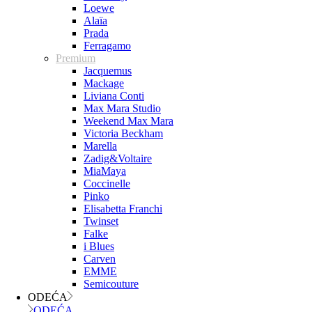
Loewe
Alaïa
Prada
Ferragamo
Premium
Jacquemus
Mackage
Liviana Conti
Max Mara Studio
Weekend Max Mara
Victoria Beckham
Marella
Zadig&Voltaire
MiaMaya
Coccinelle
Pinko
Elisabetta Franchi
Twinset
Falke
i Blues
Carven
EMME
Semicouture
ODEĆA
ODEĆA