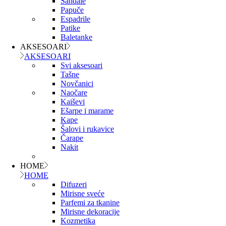
Sandale
Papuče
Espadrile
Patike
Baletanke
AKSESOARI
AKSESOARI
Svi aksesoari
Tašne
Novčanici
Naočare
Kaiševi
Ešarpe i marame
Kape
Šalovi i rukavice
Čarape
Nakit
HOME
HOME
Difuzeri
Mirisne sveće
Parfemi za tkanine
Mirisne dekoracije
Kozmetika