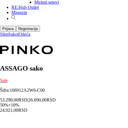
Mirisni setovi
RE:Hub Outlet
Magazin
Prijava
Registracija
Slim
Sakoi
Odeća
ASSAGO sako
Sale
Šifra
:
106912A2W6-C00
53.290,00
RSD
|
26.690,00
RSD
50
%
+
10
%
24.021,00
RSD