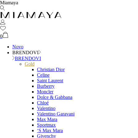
Miamaya
0
Novo
BRENDOVI
BRENDOVI
Gold
Christian Dior
Celine
Saint Laurent
Burberry
Moncler
Dolce & Gabbana
Chloé
Valentino
Valentino Garavani
Max Mara
Sportmax
‘S Max Mara
Givenchy