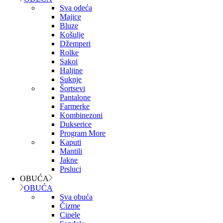
Sva odeća
Majice
Bluze
Košulje
Džemperi
Rolke
Sakoi
Haljine
Suknje
Šortsevi
Pantalone
Farmerke
Kombinezoni
Dukserice
Program More
Kaputi
Mantili
Jakne
Prsluci
OBUĆA
OBUĆA
Sva obuća
Čizme
Cipele