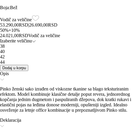
Boja
:
Bež
Vodič za veličine
53.290,00
RSD
|
26.690,00
RSD
50
%
+
10
%
24.021,00
RSD
Vodič za veličine
Izaberite veličinu
38
40
42
44
Dodaj u korpu
Opis
Pinko ženski sako izrađen od viskozne tkanine sa blago teksturiranim
efektom. Model kombinuje klasične detalje poput revera, jednorednog
kopčanja jednim dugmetom i paspuliranih džepova, dok kratki rukavi i
elastični pojas na leđima donose moderniji, opušteniji izgled. Idealno
osveženje za letnje office kombinacije u prepoznatljivom Pinko stilu.
Deklaracija