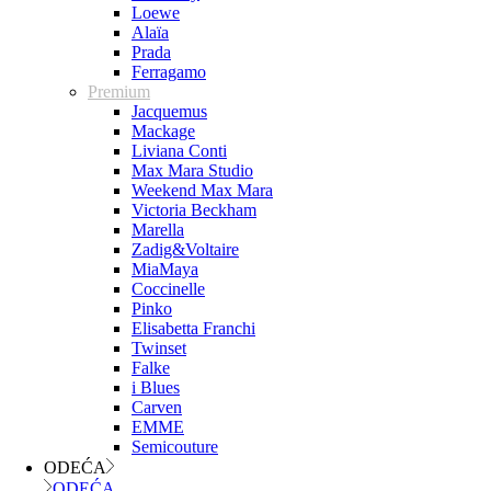
Loewe
Alaïa
Prada
Ferragamo
Premium
Jacquemus
Mackage
Liviana Conti
Max Mara Studio
Weekend Max Mara
Victoria Beckham
Marella
Zadig&Voltaire
MiaMaya
Coccinelle
Pinko
Elisabetta Franchi
Twinset
Falke
i Blues
Carven
EMME
Semicouture
ODEĆA
ODEĆA