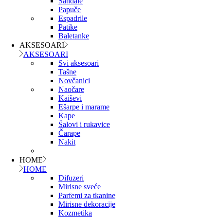
Sandale
Papuče
Espadrile
Patike
Baletanke
AKSESOARI
AKSESOARI
Svi aksesoari
Tašne
Novčanici
Naočare
Kaiševi
Ešarpe i marame
Kape
Šalovi i rukavice
Čarape
Nakit
HOME
HOME
Difuzeri
Mirisne sveće
Parfemi za tkanine
Mirisne dekoracije
Kozmetika