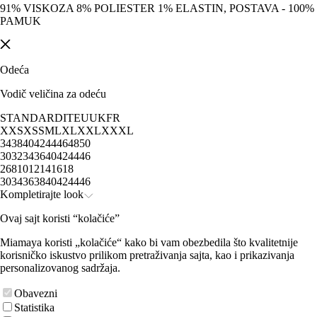
91% VISKOZA 8% POLIESTER 1% ELASTIN, POSTAVA - 100%
PAMUK
Odeća
Vodič veličina za odeću
STANDARD
IT
EU
UK
FR
XXS
XS
S
M
L
XL
XXL
XXXL
34
38
40
42
44
46
48
50
30
32
34
36
40
42
44
46
2
6
8
10
12
14
16
18
30
34
36
38
40
42
44
46
Kompletirajte look
Ovaj sajt koristi “kolačiće”
Miamaya koristi „kolačiće“ kako bi vam obezbedila što kvalitetnije
korisničko iskustvo prilikom pretraživanja sajta, kao i prikazivanja
personalizovanog sadržaja.
Obavezni
Statistika