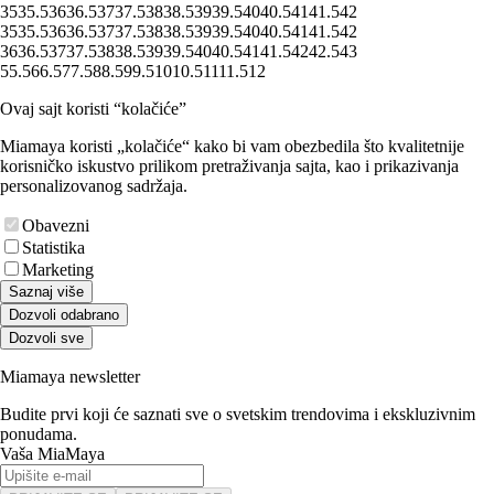
35
35.5
36
36.5
37
37.5
38
38.5
39
39.5
40
40.5
41
41.5
42
35
35.5
36
36.5
37
37.5
38
38.5
39
39.5
40
40.5
41
41.5
42
36
36.5
37
37.5
38
38.5
39
39.5
40
40.5
41
41.5
42
42.5
43
5
5.5
6
6.5
7
7.5
8
8.5
9
9.5
10
10.5
11
11.5
12
Ovaj sajt koristi “kolačiće”
Miamaya koristi „kolačiće“ kako bi vam obezbedila što kvalitetnije
korisničko iskustvo prilikom pretraživanja sajta, kao i prikazivanja
personalizovanog sadržaja.
Obavezni
Statistika
Marketing
Saznaj više
Dozvoli odabrano
Dozvoli sve
Miamaya newsletter
Budite prvi koji će saznati sve o svetskim trendovima i ekskluzivnim
ponudama.
Vaša MiaMaya