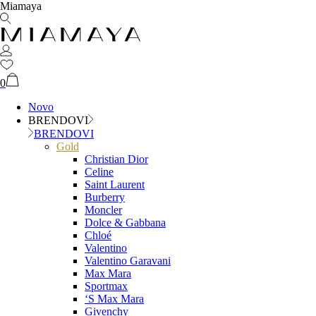
Miamaya
0
Novo
BRENDOVI
BRENDOVI
Gold
Christian Dior
Celine
Saint Laurent
Burberry
Moncler
Dolce & Gabbana
Chloé
Valentino
Valentino Garavani
Max Mara
Sportmax
‘S Max Mara
Givenchy