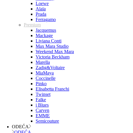
Loewe
Alaïa
Prada
Ferragamo
Premium
Jacquemus
Mackage
Liviana Conti
Max Mara Studio
Weekend Max Mara
Victoria Beckham
Marella
Zadig&Voltaire
MiaMaya
Coccinelle
Pinko
Elisabetta Franchi
Twinset
Falke
i Blues
Carven
EMME
Semicouture
ODEĆA
ODEĆA