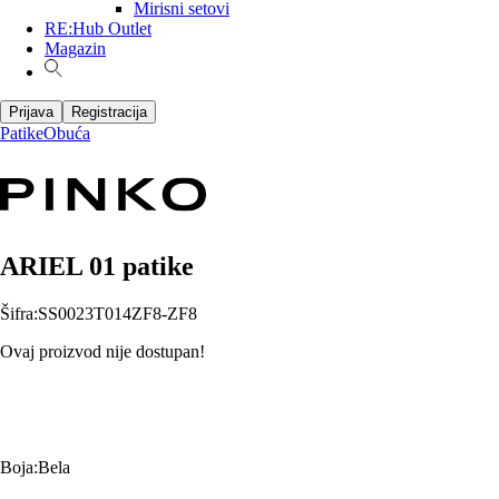
Mirisni setovi
RE:Hub Outlet
Magazin
Prijava
Registracija
Patike
Obuća
ARIEL 01 patike
Šifra
:
SS0023T014ZF8-ZF8
Ovaj proizvod nije dostupan!
Boja
:
Bela