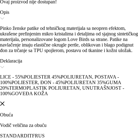
Ovaj proizvod nije dostupan!
Opis
Pinko ženske patike od tehničkog materijala sa neopren efektom,
ukrašene prefinjenim mikro kristalima i detaljima od sjajnog sintetičkog
materijala, personalizovane logom Love Birds sa strane. Patike na
navlačenje imaju elastične okrugle pertle, oblikovan i blago podignut
đon za trčanje sa TPU spojlerom, postavu od tkanine i kožni uložak.
Deklaracija
LICE - 55%POLIESTER 45%POLIURETAN, POSTAVA -
100%POLIESTER, ĐON - 45%POLIURETAN 35%GUMA
20%TERMOPLASTIK POLIURETAN, UNUTRAŠNJOST -
100%GOVEĐA KOŽA
Obuća
Vodič veličina za obuću
STANDARD
IT
FR
US