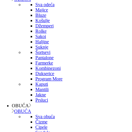
Sva odeća
Majice
Bluze
Košulje
Džemperi
Rolke
Sakoi
Haljine
Suknje
Šortsevi
Pantalone
Farmerke
Kombinezoni
Dukserice
Program More
Kaputi
Mantili
Jakne
Prsluci
OBUĆA
OBUĆA
Sva obuća
Čizme
Cipele