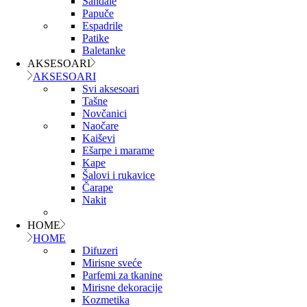
Sandale
Papuče
Espadrile
Patike
Baletanke
AKSESOARI
AKSESOARI
Svi aksesoari
Tašne
Novčanici
Naočare
Kaiševi
Ešarpe i marame
Kape
Šalovi i rukavice
Čarape
Nakit
HOME
HOME
Difuzeri
Mirisne sveće
Parfemi za tkanine
Mirisne dekoracije
Kozmetika