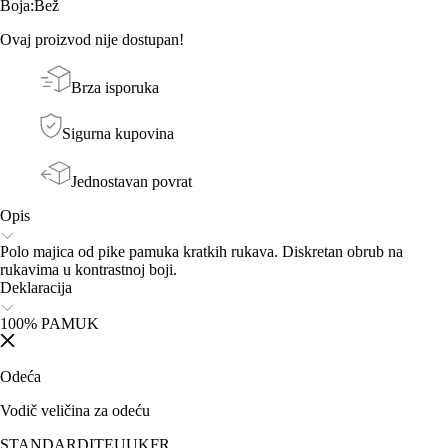
Boja
:
Bež
Ovaj proizvod nije dostupan!
Brza isporuka
Sigurna kupovina
Jednostavan povrat
Opis
Polo majica od pike pamuka kratkih rukava. Diskretan obrub na
rukavima u kontrastnoj boji.
Deklaracija
100% PAMUK
Odeća
Vodič veličina za odeću
STANDARD
IT
EU
UK
FR