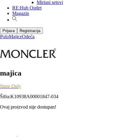
Mirisni setovi
RE:Hub Outlet
Magazin
Prijava
Registracija
Polo
Majice
Odeća
majica
Store Only
Šifra
:
K10938A00001847-034
Ovaj proizvod nije dostupan!