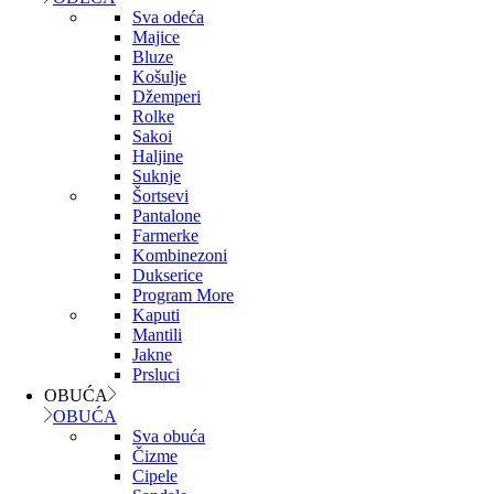
Sva odeća
Majice
Bluze
Košulje
Džemperi
Rolke
Sakoi
Haljine
Suknje
Šortsevi
Pantalone
Farmerke
Kombinezoni
Dukserice
Program More
Kaputi
Mantili
Jakne
Prsluci
OBUĆA
OBUĆA
Sva obuća
Čizme
Cipele