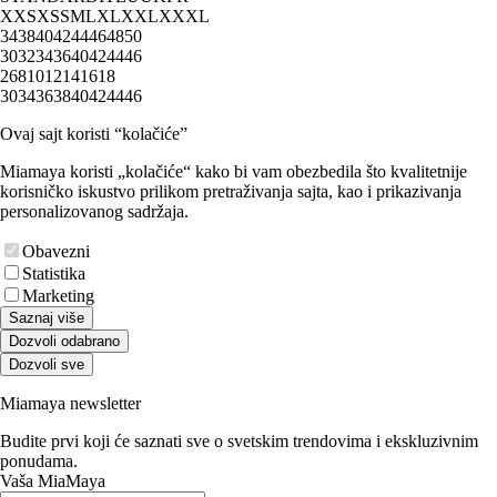
XXS
XS
S
M
L
XL
XXL
XXXL
34
38
40
42
44
46
48
50
30
32
34
36
40
42
44
46
2
6
8
10
12
14
16
18
30
34
36
38
40
42
44
46
Ovaj sajt koristi “kolačiće”
Miamaya koristi „kolačiće“ kako bi vam obezbedila što kvalitetnije
korisničko iskustvo prilikom pretraživanja sajta, kao i prikazivanja
personalizovanog sadržaja.
Obavezni
Statistika
Marketing
Saznaj više
Dozvoli odabrano
Dozvoli sve
Miamaya newsletter
Budite prvi koji će saznati sve o svetskim trendovima i ekskluzivnim
ponudama.
Vaša MiaMaya