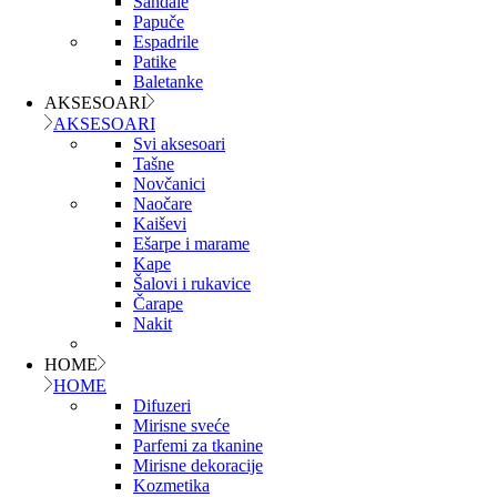
Sandale
Papuče
Espadrile
Patike
Baletanke
AKSESOARI
AKSESOARI
Svi aksesoari
Tašne
Novčanici
Naočare
Kaiševi
Ešarpe i marame
Kape
Šalovi i rukavice
Čarape
Nakit
HOME
HOME
Difuzeri
Mirisne sveće
Parfemi za tkanine
Mirisne dekoracije
Kozmetika