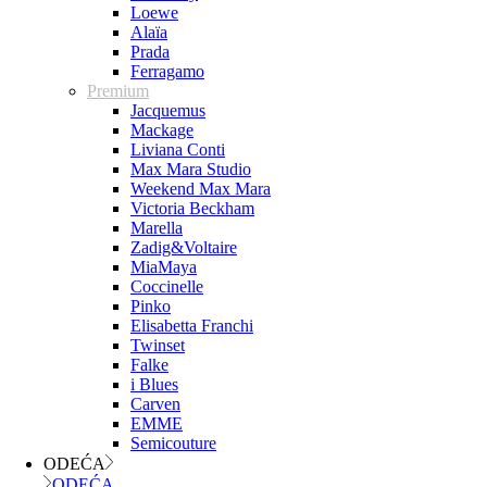
Loewe
Alaïa
Prada
Ferragamo
Premium
Jacquemus
Mackage
Liviana Conti
Max Mara Studio
Weekend Max Mara
Victoria Beckham
Marella
Zadig&Voltaire
MiaMaya
Coccinelle
Pinko
Elisabetta Franchi
Twinset
Falke
i Blues
Carven
EMME
Semicouture
ODEĆA
ODEĆA