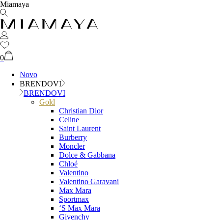
Miamaya
0
Novo
BRENDOVI
BRENDOVI
Gold
Christian Dior
Celine
Saint Laurent
Burberry
Moncler
Dolce & Gabbana
Chloé
Valentino
Valentino Garavani
Max Mara
Sportmax
‘S Max Mara
Givenchy