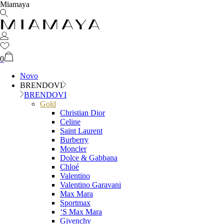
Miamaya
0
Novo
BRENDOVI
BRENDOVI
Gold
Christian Dior
Celine
Saint Laurent
Burberry
Moncler
Dolce & Gabbana
Chloé
Valentino
Valentino Garavani
Max Mara
Sportmax
‘S Max Mara
Givenchy