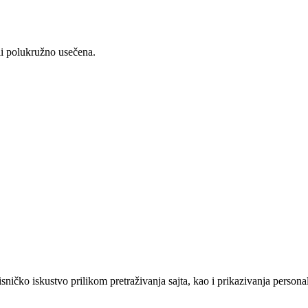
li polukružno usečena.
sničko iskustvo prilikom pretraživanja sajta, kao i prikazivanja persona