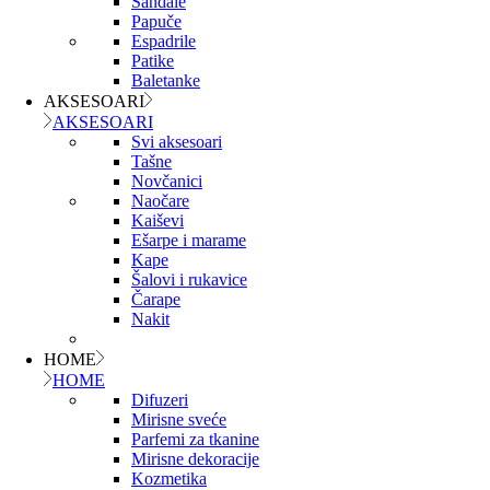
Sandale
Papuče
Espadrile
Patike
Baletanke
AKSESOARI
AKSESOARI
Svi aksesoari
Tašne
Novčanici
Naočare
Kaiševi
Ešarpe i marame
Kape
Šalovi i rukavice
Čarape
Nakit
HOME
HOME
Difuzeri
Mirisne sveće
Parfemi za tkanine
Mirisne dekoracije
Kozmetika