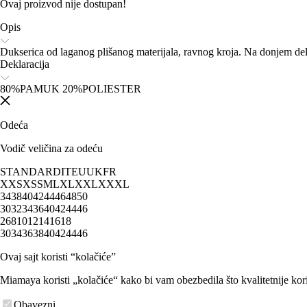
Ovaj proizvod nije dostupan!
Opis
Dukserica od laganog plišanog materijala, ravnog kroja. Na donjem de
Deklaracija
80%PAMUK 20%POLIESTER
Odeća
Vodič veličina za odeću
STANDARD
IT
EU
UK
FR
XXS
XS
S
M
L
XL
XXL
XXXL
34
38
40
42
44
46
48
50
30
32
34
36
40
42
44
46
2
6
8
10
12
14
16
18
30
34
36
38
40
42
44
46
Ovaj sajt koristi “kolačiće”
Miamaya koristi „kolačiće“ kako bi vam obezbedila što kvalitetnije kori
Obavezni