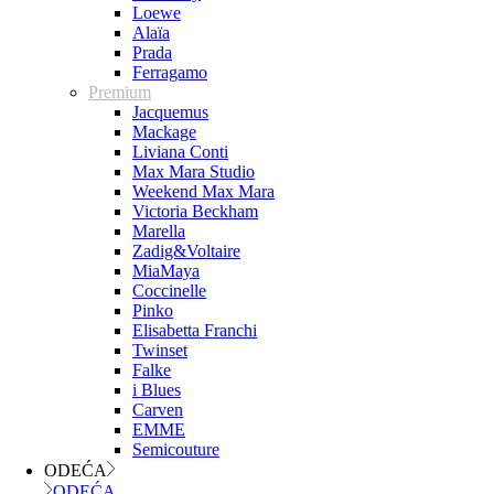
Loewe
Alaïa
Prada
Ferragamo
Premium
Jacquemus
Mackage
Liviana Conti
Max Mara Studio
Weekend Max Mara
Victoria Beckham
Marella
Zadig&Voltaire
MiaMaya
Coccinelle
Pinko
Elisabetta Franchi
Twinset
Falke
i Blues
Carven
EMME
Semicouture
ODEĆA
ODEĆA