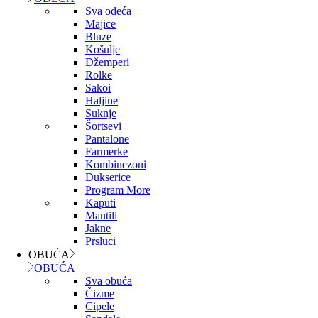
Sva odeća
Majice
Bluze
Košulje
Džemperi
Rolke
Sakoi
Haljine
Suknje
Šortsevi
Pantalone
Farmerke
Kombinezoni
Dukserice
Program More
Kaputi
Mantili
Jakne
Prsluci
OBUĆA
OBUĆA
Sva obuća
Čizme
Cipele