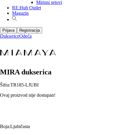
Mirisni setovi
RE:Hub Outlet
Magazin
Prijava
Registracija
Dukserice
Odeća
MIRA dukserica
Šifra
:
TR185-LJUBI
Ovaj proizvod nije dostupan!
Boja
:
Ljubičasta