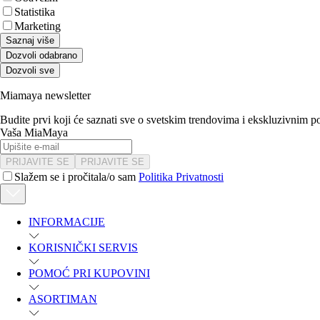
Statistika
Marketing
Saznaj više
Dozvoli odabrano
Dozvoli sve
Miamaya newsletter
Budite prvi koji će saznati sve o svetskim trendovima i ekskluzivnim 
Vaša MiaMaya
PRIJAVITE SE
PRIJAVITE SE
Slažem se i pročitala/o sam
Politika Privatnosti
INFORMACIJE
KORISNIČKI SERVIS
POMOĆ PRI KUPOVINI
ASORTIMAN