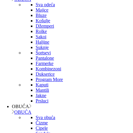
Sva odeća
Majice
Bluze
Košulje
Džemperi
Rolke
Sakoi
Haljine
Suknje
Šortsevi
Pantalone
Farmerke
Kombinezoni
Dukserice
Program More
Kaputi
Mantili
Jakne
Prsluci
OBUĆA
OBUĆA
Sva obuća
Čizme
Cipele