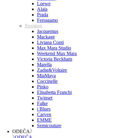
Loewe
Alaïa
Prada
Ferragamo
Premium
Jacquemus
Mackage
Liviana Conti
Max Mara Studio
Weekend Max Mara
Victoria Beckham
Marella
Zadig&Voltaire
MiaMaya
Coccinelle
Pinko
Elisabetta Franchi
Twinset
Falke
i Blues
Carven
EMME
Semicouture
ODEĆA
ODEĆA