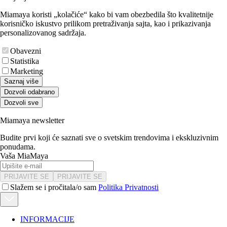
Miamaya koristi „kolačiće“ kako bi vam obezbedila što kvalitetnije
korisničko iskustvo prilikom pretraživanja sajta, kao i prikazivanja
personalizovanog sadržaja.
Obavezni
Statistika
Marketing
Saznaj više
Dozvoli odabrano
Dozvoli sve
Miamaya newsletter
Budite prvi koji će saznati sve o svetskim trendovima i ekskluzivnim
ponudama.
Vaša MiaMaya
PRIJAVITE SE
PRIJAVITE SE
Slažem se i pročitala/o sam
Politika Privatnosti
INFORMACIJE