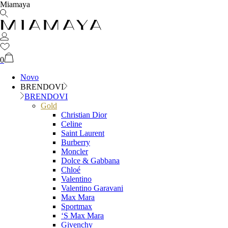
Miamaya
0
Novo
BRENDOVI
BRENDOVI
Gold
Christian Dior
Celine
Saint Laurent
Burberry
Moncler
Dolce & Gabbana
Chloé
Valentino
Valentino Garavani
Max Mara
Sportmax
‘S Max Mara
Givenchy