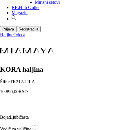
Mirisni setovi
RE:Hub Outlet
Magazin
Prijava
Registracija
Haljine
Odeća
KORA haljina
Šifra
:
TR212-LILA
10.890,00
RSD
Boja
:
Ljubičasta
Vodič za veličine