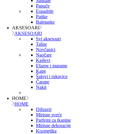
Sandale
Papuče
Espadrile
Patike
Baletanke
AKSESOARI
AKSESOARI
Svi aksesoari
Tašne
Novčanici
Naočare
Kaiševi
Ešarpe i marame
Kape
Šalovi i rukavice
Čarape
Nakit
HOME
HOME
Difuzeri
Mirisne sveće
Parfemi za tkanine
Mirisne dekoracije
Kozmetika